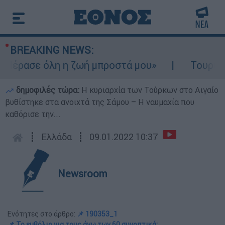
BREAKING NEWS:
Πέρασε όλη η ζωή μπροστά μου»
Τουρισμός
δημοφιλές τώρα:
Η κυριαρχία των Τούρκων στο Αιγαίο
βυθίστηκε στα ανοιχτά της Σάμου – Η ναυμαχία που
καθόρισε την...
┋
Ελλάδα
┋
09.01.2022 10:37
Newsroom
Ενότητες στο άρθρο:
📌 190353_1
📌 Το εμβόλιο για τους άνω των 60 συνοπτικά: