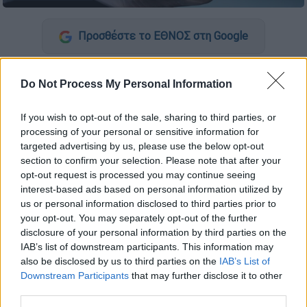
Προσθέστε το ΕΘΝΟΣ στη Google
Αντιμέτωποι με
πρόστιμο
100 ευρώ τον
Do Not Process My Personal Information
μήνα θα βρεθούν όσοι
ανεμβολιαστοί
άνω
των 60 ετών δεν κλείσουν
ραντεβού
μέχρι
If you wish to opt-out of the sale, sharing to third parties, or
τις 16 Ιανουαρίου.
processing of your personal or sensitive information for
targeted advertising by us, please use the below opt-out
Ειδικότερα, σύμφωνα με το ρεπορτάζ του
section to confirm your selection. Please note that after your
Open,
100 ευρώ το μήνα θα είναι το πρόστιμο
opt-out request is processed you may continue seeing
αν δεν κάνουν καμία δόση έως και 16
interest-based ads based on personal information utilized by
us or personal information disclosed to third parties prior to
Ιανουαρίου, ενώ 50 ευρώ είναι το πρόστιμο
your opt-out. You may separately opt-out of the further
ειδικά για τον Ιανουάριο και μισό πρόστιμο
disclosure of your personal information by third parties on the
αν τελικά ο εμβολιασμός γίνει μέχρι τις 15.
IAB’s list of downstream participants. This information may
Για τους άνω των 60, το πιστοποιητικό λήγει
also be disclosed by us to third parties on the
IAB’s List of
Downstream Participants
that may further disclose it to other
στους 7 μήνες μετά τη 2η δόση.
third parties.