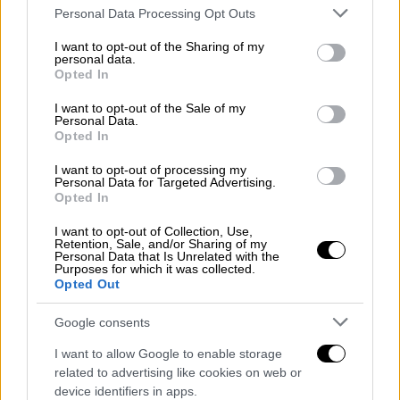
Please note that this website/app uses one or more Google
Personal Data Processing Opt Outs
services and may gather and store information including but
not limited to your visit or usage behaviour. You may click to
I want to opt-out of the Sharing of my
personal data.
grant or deny consent to Google and its third-party tags to
Opted In
use your data for below specified purposes in below Google
consent section.
I want to opt-out of the Sale of my
Personal Data.
Opted In
I want to opt-out of processing my
Personal Data for Targeted Advertising.
Opted In
I want to opt-out of Collection, Use,
ΔΙΑΒΑΣΤΕ ΕΠΙΣΗΣ
Retention, Sale, and/or Sharing of my
Personal Data that Is Unrelated with the
Purposes for which it was collected.
Ελλάδα
|
08.01.2022 08:58
Opted Out
Γώγος στο Open: Δεν
Google consents
διασωληνώνονται ασθενείς με
Όμικρον - Στο τραπέζι πρόσθετα
I want to allow Google to enable storage
μέτρα στην εστίαση
related to advertising like cookies on web or
device identifiers in apps.