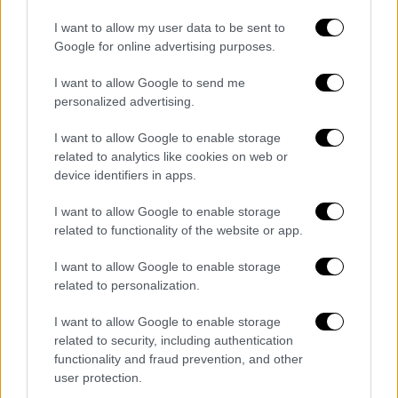
Ελλάδα
|
08.01.2022 08:43
I want to allow my user data to be sent to
Μάσκα: Πόσο προστατεύει κάθε
Google for online advertising purposes.
τύπος απέναντι στον κορονοϊό
I want to allow Google to send me
personalized advertising.
I want to allow Google to enable storage
Το εμβόλιο για τους άνω των 60
related to analytics like cookies on web or
device identifiers in apps.
συνοπτικά:
λήξη πιστοποιητικού επτά μήνες μετά
I want to allow Google to enable storage
related to functionality of the website or app.
τη 2η δόση
100 ευρώ/μήνα αν δεν κάνουν καμία
I want to allow Google to enable storage
δόση έως 16/1
related to personalization.
50 ευρώ τον Ιανουάριο - 50% έκπτωση
I want to allow Google to enable storage
αν γίνει πριν τις 15
related to security, including authentication
η ΗΔΙΚΑ στέλνει τα ΑΜΚΑ στην ΑΑΔΕ
functionality and fraud prevention, and other
θα βεβαιωθούν Ιανουάριο - θα
user protection.