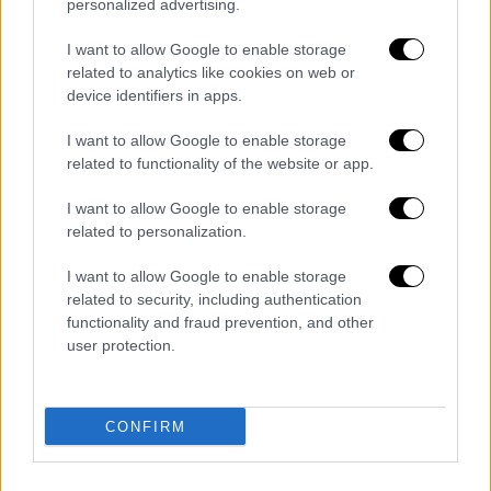
personalized advertising.
I want to allow Google to enable storage
related to analytics like cookies on web or
device identifiers in apps.
I want to allow Google to enable storage
Σε σχέση με το πρωτόκολλο των πέντε
related to functionality of the website or app.
ήμερων επιστροφής στην εργασία μετά από
I want to allow Google to enable storage
νόσηση, ο υπουργός Υγείας διευκρίνισε ότι
related to personalization.
τον κανόνα αυτόν τον υπέδειξαν οι
επιστήμονες και τον εφαρμόζουν και άλλες
I want to allow Google to enable storage
related to security, including authentication
χώρες.
functionality and fraud prevention, and other
user protection.
Διαβάστε ακόμη
Επιστήμονες ανακάλυψαν τον τέταρτο
γνωστό τύπο μεταδοτικού καρκίνου στον
CONFIRM
κόσμο
Μουντιάλ 2026: «Θα ανατινάξω τον Μέσι με