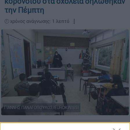
κορονοϊού στα σχολεία δηλώθηκαν
την Πέμπτη
🕛 χρόνος ανάγνωσης: 1 λεπτό ┋
ΓΙΑΝΝΗΣ ΠΑΝΑΓΟΠΟΥΛΟΣ/EUROKINISSI
Προσθέστε το ΕΘΝΟΣ στη Google