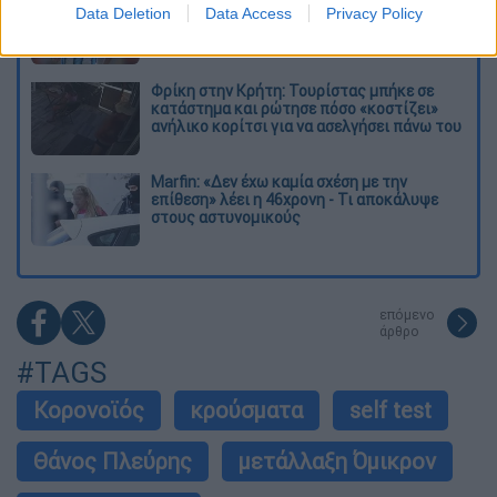
Data Deletion
Data Access
Privacy Policy
τέσσερις βόμβες» - Οι τρομοκρατικές
απειλές που ερεύνησε το FBI
Φρίκη στην Κρήτη: Τουρίστας μπήκε σε
κατάστημα και ρώτησε πόσο «κοστίζει»
ανήλικο κορίτσι για να ασελγήσει πάνω του
Marfin: «Δεν έχω καμία σχέση με την
επίθεση» λέει η 46χρονη - Τι αποκάλυψε
στους αστυνομικούς
επόμενο
άρθρο
#TAGS
Κορονοϊός
κρούσματα
self test
Θάνος Πλεύρης
μετάλλαξη Όμικρον