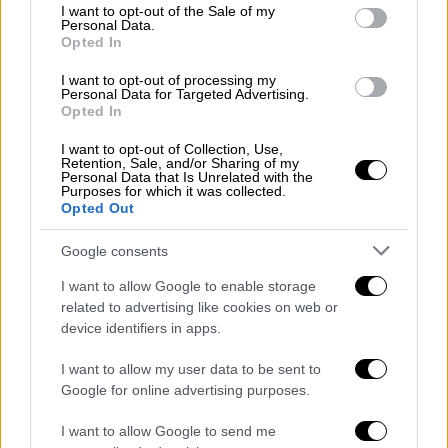
consent section.
I want to opt-out of the Sale of my
Personal Data.
Opted In
I want to opt-out of processing my
Personal Data for Targeted Advertising.
Opted In
Τα αντιικά φάρμακα της Merck θα αρχίσουν
να διανέμονται από την Παρασκευή για 5.700
I want to opt-out of Collection, Use,
Retention, Sale, and/or Sharing of my
ασθενείς μετά από ιατρική συνταγή
Personal Data that Is Unrelated with the
Purposes for which it was collected.
επισήμανε εξάλλου ο υπουργός Υγείας.
Opted Out
Πρόσθεσε ότι αρχές Φεβρουαρίου θα έλθουν
στην Ελλάδα άλλες 4 χιλιάδες τέτοια
Google consents
φάρμακα και της Pfizer, από τις 15 χιλιάδες
I want to allow Google to enable storage
που έχει παραγγείλει η χώρα μας.
related to advertising like cookies on web or
device identifiers in apps.
I want to allow my user data to be sent to
Google for online advertising purposes.
I want to allow Google to send me