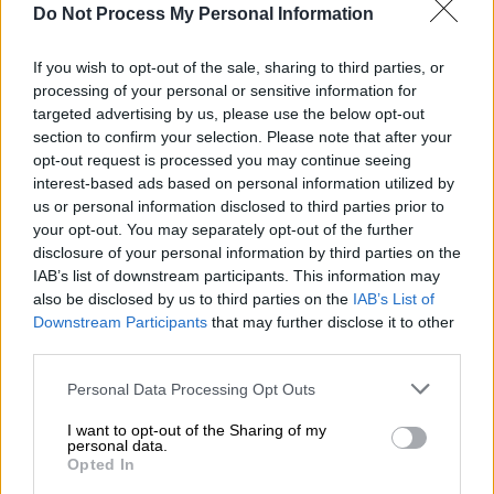
Do Not Process My Personal Information
Σχεδόν 6.500
κρούσματα
κορονοϊού
If you wish to opt-out of the sale, sharing to third parties, or
δηλώθηκαν μέχρι την Πέμπτη το βραδύ από
processing of your personal or sensitive information for
τα
self test
στα
σχολεία
τόνισε ο υπουργός
targeted advertising by us, please use the below opt-out
Υγείας
Θάνος Πλεύρης
.
section to confirm your selection. Please note that after your
opt-out request is processed you may continue seeing
Ο υπουργός πρόσθεσε πως όσο κάνει τον
interest-based ads based on personal information utilized by
κύκλο της η
Όμικρον
αποσυμπιέζονται και τα
us or personal information disclosed to third parties prior to
your opt-out. You may separately opt-out of the further
νοσοκομεία. «Η κυβέρνηση πάντως δεν
disclosure of your personal information by third parties on the
εφησυχάζει», διαβεβαίωσε μιλώντας στον
IAB’s list of downstream participants. This information may
ΑΝΤ1
.
also be disclosed by us to third parties on the
IAB’s List of
Downstream Participants
that may further disclose it to other
third parties.
Please note that this website/app uses one or more Google
Personal Data Processing Opt Outs
services and may gather and store information including but
not limited to your visit or usage behaviour. You may click to
I want to opt-out of the Sharing of my
personal data.
grant or deny consent to Google and its third-party tags to
Opted In
use your data for below specified purposes in below Google