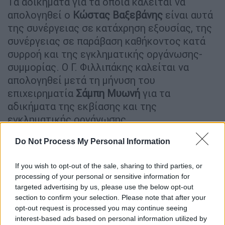
Τα αδικήματα για τα οποία καλείται να
απολογηθεί ο
Κώστας Βαξεβάνης
είναι αυτά
της συνέργειας σε κατάχρηση εξουσίας, της
συνέργειας σε παράβαση καθήκοντος κατά
συρροή και της εγκληματικής οργάνωσης-
συμμορίας. Ο Γ. Φιλλιπάκης καλείται να
απολογηθεί μετά τη μήνυση του
επιχειρηματία
Σάμπη Μυωνή
για τα
αδικήματα της εκβίασης και της
εγκληματικής οργάνωσης.
Σύμφωνα με πληροφορίες, και οι δύο
Do Not Process My Personal Information
κατηγορούμενοι, αναμένεται να ζητήσουν και
να λάβουν προθεσμία, προκειμένου να
If you wish to opt-out of the sale, sharing to third parties, or
processing of your personal or sensitive information for
ενημερωθούν για τα στοιχεία της
targeted advertising by us, please use the below opt-out
δικογραφίας, η οποία αριθμεί χιλιάδες
section to confirm your selection. Please note that after your
σελίδες, έτσι ώστε να μπορέσουν να
opt-out request is processed you may continue seeing
προετοιμάσουν την απολογία τους.
interest-based ads based on personal information utilized by