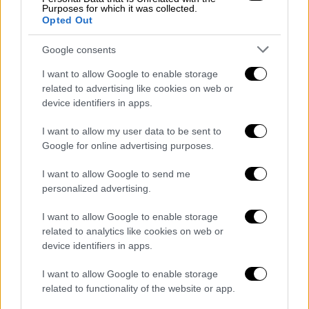
Purposes for which it was collected.
καθήκοντος σε βαθμό πλημμελήματος και
Opted Out
τον επιχειρηματία Χρήστο Καλογρίτσα για
το αδίκημα της συνέργειας στο παραπάνω
Google consents
αδίκημα.
I want to allow Google to enable storage
related to advertising like cookies on web or
Ο κ. Καλογρίτσας αναμένεται να απολογηθεί
device identifiers in apps.
στις 31 Ιανουαρίου.
I want to allow my user data to be sent to
Και στις δύο υποθέσεις, μόλις «κλείσει» ο
Google for online advertising purposes.
κύκλος των απολογιών, η δικογραφία θα
I want to allow Google to send me
διαβιβαστεί σε εισαγγελέα, ο οποίος και θα
personalized advertising.
εισηγηθεί προς το δικαστικό συμβούλιο του
Ειδικού Δικαστηρίου την παραπομπή ή όχι
I want to allow Google to enable storage
related to analytics like cookies on web or
των κατηγορουμένων σε δίκη.
device identifiers in apps.
Τον τελικό λόγο για την ποινική μεταχείριση
I want to allow Google to enable storage
όλων των προσώπων, πολιτικών και μη, θα
related to functionality of the website or app.
έχουν τα μέλη του Ειδικού Δικαστηρίου, με