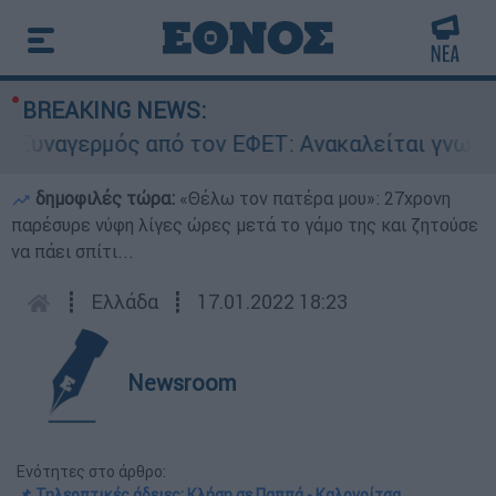
BREAKING NEWS:
ναγερμός από τον ΕΦΕΤ: Ανακαλείται γνωστή μα
δημοφιλές τώρα:
«Θέλω τον πατέρα μου»: 27χρονη
παρέσυρε νύφη λίγες ώρες μετά το γάμο της και ζητούσε
να πάει σπίτι...
┋
Ελλάδα
┋
17.01.2022 18:23
Newsroom
Ενότητες στο άρθρο:
📌 Τηλεοπτικές άδειες: Κλήση σε Παππά - Καλογρίτσα