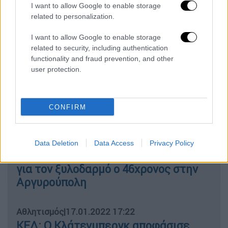
βούλευμά τους.
I want to allow Google to enable storage
related to personalization.
ΔΙΑΒΑΣΤΕ ΕΠΙΣΗΣ
I want to allow Google to enable storage
related to security, including authentication
Ελλάδα
|
17.01.2022 18:00
functionality and fraud prevention, and other
user protection.
Παρέμβαση Εισαγγελέα Αρείου
Πάγου για τον βιασμό στη
Θεσσαλονίκη
CONFIRM
Ελλάδα
|
17.01.2022 17:27
Άφησε αναίσθητη τη σύντροφό του
Data Deletion
Data Access
Privacy Policy
αλλά εμφανίστηκε... «μετανιωμένος»
για τον ξυλοδαρμό ο 46χρονος στην
Αργυρούπολη
Αθλητισμός
|
17.01.2022 17:22
ΚΕΔ: Ο Κλάτενμπεργκ αποφάσισε