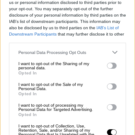
us or personal information disclosed to third parties prior to
Τη σκυτάλη των απολογιών θα πάρουν στη
your opt-out. You may separately opt-out of the further
disclosure of your personal information by third parties on the
συνέχεια πρόσωπα από την Εισαγγελία
IAB’s list of downstream participants. This information may
Διαφθοράς και τελευταίος ο πρώην
also be disclosed by us to third parties on the
IAB’s List of
αναπληρωτής Υπουργός Δικαιοσύνης
Downstream Participants
that may further disclose it to other
Δημήτρης Παπαγγελόπουλος.
third parties.
Please note that this website/app uses one or more Google
Τηλεοπτικές άδειες: Κλήση σε Παππά
Personal Data Processing Opt Outs
services and may gather and store information including but
- Καλογρίτσα
not limited to your visit or usage behaviour. You may click to
I want to opt-out of the Sharing of my
personal data.
grant or deny consent to Google and its third-party tags to
Opted In
Στην τελική ευθεία μπαίνει και η υπόθεση
use your data for below specified purposes in below Google
για τον διαγωνισμό με τις τηλεοπτικές
consent section.
I want to opt-out of the Sale of my
Personal Data.
άδειες με βασικό κατηγορούμενο τον πρώην
Opted In
Υπουργό Επικρατείας Νίκο Παππά.
I want to opt-out of processing my
Η ανώτατη δικαστική λειτουργός
Ευδοξία
Personal Data for Targeted Advertising.
Opted In
Κιουπτσίδου- Στρατουδάκη
που χειρίζεται
την υπόθεση, έχει καλέσει τον κ. Παππά να
I want to opt-out of Collection, Use,
Retention, Sale, and/or Sharing of my
απολογηθεί για το αδίκημα της παράβασης
Personal Data that Is Unrelated with the