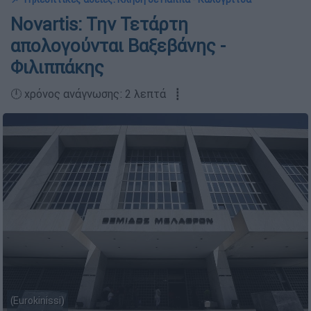
Novartis: Την Τετάρτη
απολογούνται Βαξεβάνης -
Φιλιππάκης
🕛 χρόνος ανάγνωσης: 2 λεπτά ┋
(Eurokinissi)