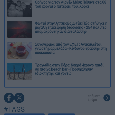
Θρήνος για τον Λιονέλ Μέσι: Πέθανε στα 68
του χρόνια ο πατέρας του, Χόρχε
Φωτιά στην Αττικοβοιωτία: Πώς στήθηκε η
μεγάλη επιχείρηση διάσωσης - 254 πολίτες
απομακρύνθηκαν διά θαλάσσης
Συναγερμός από τον ΕΦΕΤ: Ανακαλείται
γνωστή μαρμελάδα - Κίνδυνος θραύσης στη
συσκευασία
Τραγωδία στην Πάρο: Νεκρό 4χρονο παιδί
σε πισίνα beach bar - Προσήχθησαν
ιδιοκτήτης και γονείς
επόμενο
άρθρο
#TAGS