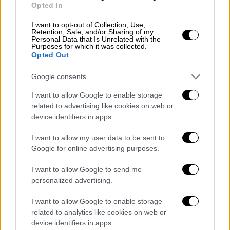
Opted In
I want to opt-out of Collection, Use,
Retention, Sale, and/or Sharing of my
Personal Data that Is Unrelated with the
Purposes for which it was collected.
Opted Out
Google consents
I want to allow Google to enable storage
related to advertising like cookies on web or
device identifiers in apps.
I want to allow my user data to be sent to
Google for online advertising purposes.
Σε έρευνα μάλιστα που πραγματοποιήθηκε
στο δωμάτιο του φερόμενου ως δράστη
I want to allow Google to send me
βρέθηκαν τα κλειδιά του δωματίου της
personalized advertising.
κοπέλας και ένα χάπι το οποίο ενισχύει τη
I want to allow Google to enable storage
στυτική λειτουργία, σύμφωνα με το
related to analytics like cookies on web or
thesstoday.gr. Στον εισαγγελέα όπου
device identifiers in apps.