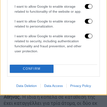
παρουσιάστηκε, ο ίδιος ισχυρίστηκε
I want to allow Google to enable storage
σύμφωνα με πληροφορίες ότι βρέθηκε με
related to functionality of the website or app.
την κοπέλα με τη συναίνεσή της. Μετά την
απολογία του με κοινή απόφαση εισαγγελέα
I want to allow Google to enable storage
και ανακρίτριας αφέθηκε ελεύθερος με
related to personalization.
περιοριστικούς όρους.
I want to allow Google to enable storage
related to security, including authentication
Ντόμινο οι εξελίξεις
functionality and fraud prevention, and other
user protection.
Τις τελευταίες ώρες οι εξελίξεις έχουν
πάρει τη
μορφή
ντόμινο
με πολλά
ονόματα
να κυκλοφορούν στο διαδίκτυο και να
CONFIRM
κατηγορούνται στα
social media
ότι
συμμετείχαν ή γνώριζαν για το
κύκλωμα
.
Κάποιοι από αυτούς είναι ισχυροί
Data Deletion
Data Access
Privacy Policy
επιχειρηματίες
της
Θεσσαλονίκης
και της
Αθήνας.
Η ίδια η κοπέλα σε κατάθεσή της
έχει καταγγέλλει για τρία άτομα, οι δύο εκ