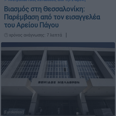
Βιασμός στη Θεσσαλονίκη:
Παρέμβαση από τον εισαγγελέα
του Αρείου Πάγου
🕛 χρόνος ανάγνωσης: 7 λεπτά ┋
(Eurokinissi)