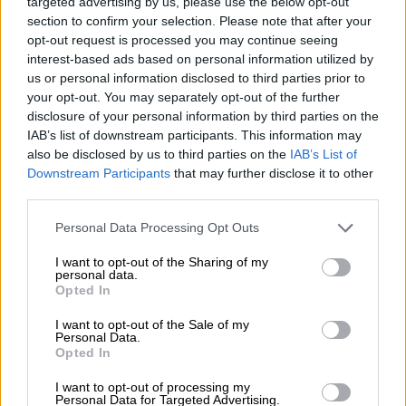
περιστατικό στην αστυνομία. Πράγματι,
targeted advertising by us, please use the below opt-out
section to confirm your selection. Please note that after your
όπως έγραψε το ThessToday.gr, η κοπέλα
opt-out request is processed you may continue seeing
μετέβη στο ΑΤ Λευκού Πύργου, όπου
interest-based ads based on personal information utilized by
ανέφερε όσα θυμόταν καταγγέλλοντας τρία
us or personal information disclosed to third parties prior to
άτομα, που όμως δεν γνωρίζει την
your opt-out. You may separately opt-out of the further
ταυτότητά τους. Ωστόσο, ο ένας από τους
disclosure of your personal information by third parties on the
IAB’s list of downstream participants. This information may
τρεις επιχειρηματίες της τηλεφώνησε, με
also be disclosed by us to third parties on the
IAB’s List of
συνέπεια οι αστυνομικοί να προχωρήσουν
Downstream Participants
that may further disclose it to other
στον εντοπισμό και στη σύλληψή του.
third parties.
Please note that this website/app uses one or more Google
Τι βρέθηκε στο δωμάτιο
Personal Data Processing Opt Outs
services and may gather and store information including but
not limited to your visit or usage behaviour. You may click to
I want to opt-out of the Sharing of my
personal data.
grant or deny consent to Google and its third-party tags to
Opted In
use your data for below specified purposes in below Google
consent section.
I want to opt-out of the Sale of my
Personal Data.
Opted In
I want to opt-out of processing my
Personal Data for Targeted Advertising.