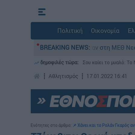
Πολιτική
Οικονομία
Ελ
ς 8 ημερών - Νοσηλευόταν στη ΜΕΘ Νεογνών
BREAKING NEWS:
δημοφιλές τώρα:
Σου καίει το μυαλό: Το 
┋
Αθλητισμός
┋
17.01.2022 16:41
Ενότητες στο άρθρο:
📌 Χάνει και το Ρολάν Γκαρός αν