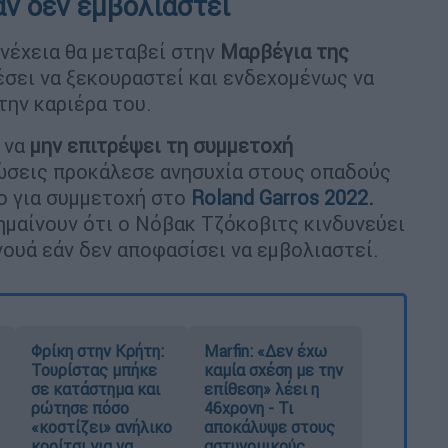
αν δεν εμβολιαστεί
νέχεια θα μεταβεί στην
Μαρβέγια της
έσει να ξεκουραστεί και ενδεχομένως να
την καριέρα του.
 να
μην επιτρέψει τη συμμετοχή
ώσεις προκάλεσε ανησυχία στους οπαδούς
ο για συμμετοχή στο
Roland Garros 2022.
ημαίνουν ότι ο Νόβακ Τζόκοβιτς κινδυνεύει
ουά εάν δεν αποφασίσει να εμβολιαστεί.
Φρίκη στην Κρήτη:
Marfin: «Δεν έχω
Τουρίστας μπήκε
καμία σχέση με την
σε κατάστημα και
επίθεση» λέει η
ρώτησε πόσο
46χρονη - Τι
«κοστίζει» ανήλικο
αποκάλυψε στους
κορίτσι για να
αστυνομικούς