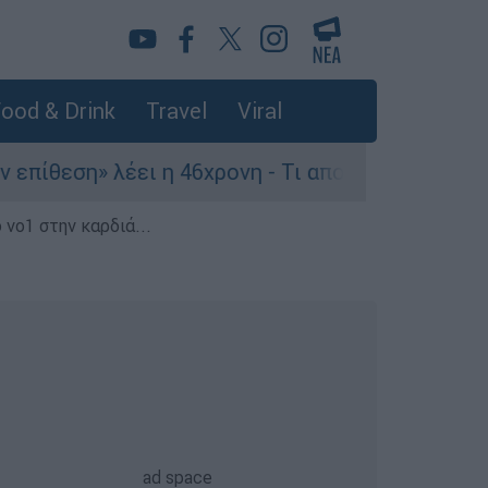
ood & Drink
Travel
Viral
η» λέει η 46χρονη - Τι αποκάλυψε στους αστυνομ
 νο1 στην καρδιά...