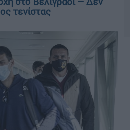
οχή στο Βελιγράδι – Δεν
ος τενίστας