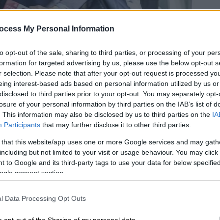
ocess My Personal Information
to opt-out of the sale, sharing to third parties, or processing of your per
formation for targeted advertising by us, please use the below opt-out s
r selection. Please note that after your opt-out request is processed y
eing interest-based ads based on personal information utilized by us or
disclosed to third parties prior to your opt-out. You may separately opt-
 το ΕΘΝΟΣ στη Google
losure of your personal information by third parties on the IAB’s list of
. This information may also be disclosed by us to third parties on the
IA
Participants
that may further disclose it to other third parties.
ρι της Δευτέρας, 17 Ιανουαρίου, στο
ελούσε ενδιάμεσο σταθμό του ταξιδιού της
 that this website/app uses one or more Google services and may gath
including but not limited to your visit or usage behaviour. You may click 
Έξω από το αεροδρόμιο του Βελιγραδίου
 to Google and its third-party tags to use your data for below specifi
ποίοι κρατούσαν σημαίες της
Σερβίας
,
ogle consent section.
l Data Processing Opt Outs