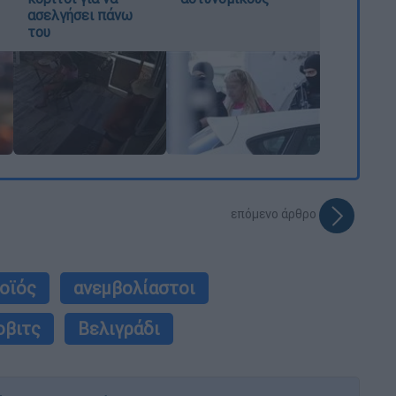
ασελγήσει πάνω
του
επόμενο άρθρο
οϊός
ανεμβολίαστοι
οβιτς
Βελιγράδι