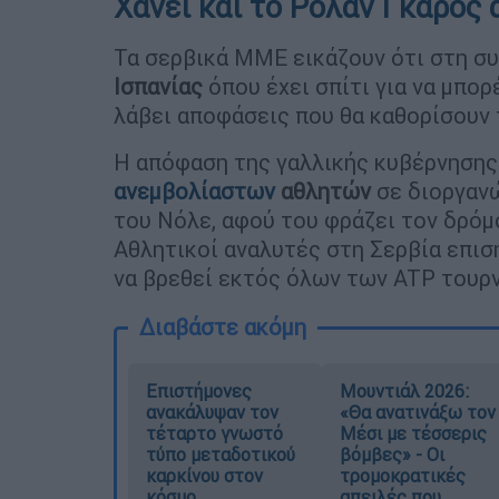
Χάνει και το Ρολάν Γκαρός 
Τα σερβικά ΜΜΕ εικάζουν ότι στη συ
Ισπανίας
όπου έχει σπίτι για να μπορ
λάβει αποφάσεις που θα καθορίσουν 
Η απόφαση της γαλλικής κυβέρνησης
ανεμβολίαστων
αθλητών
σε διοργαν
του Νόλε, αφού του φράζει τον δρόμ
Αθλητικοί αναλυτές στη Σερβία επισ
να βρεθεί εκτός όλων των ATP τουρν
Διαβάστε ακόμη
Επιστήμονες
Μουντιάλ 2026:
ανακάλυψαν τον
«Θα ανατινάξω τον
τέταρτο γνωστό
Μέσι με τέσσερις
τύπο μεταδοτικού
βόμβες» - Οι
καρκίνου στον
τρομοκρατικές
κόσμο
απειλές που