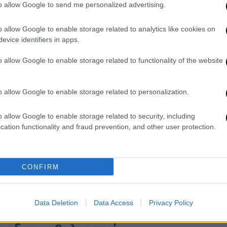
to allow Google to send me personalized advertising.
υ Τζόκοβιτς: Απελάθηκε από την
o allow Google to enable storage related to analytics like cookies on
αση του δικαστηρίου
evice identifiers in apps.
o allow Google to enable storage related to functionality of the website
ς την υπόθεση Τζόκοβιτς;
o allow Google to enable storage related to personalization.
o allow Google to enable storage related to security, including
 ΜΜΕ απ όλο τον κόσμο που περίμεναν να
cation functionality and fraud prevention, and other user protection.
υ Νόβακ και ενδεχομένως κάποιες
τεύτηκαν αφού ο Τζόκοβιτς
δεν
οδρόμιο από κάποια άλλη έξοδο χωρίς να
CONFIRM
να
δήλωσε στο σερβικό πρακτορείο
νει στο Βελιγράδι μόνο μερικές ημέρες
και
Data Deletion
Data Access
Privacy Policy