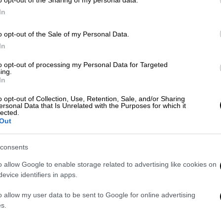
o opt-out of the Sharing of my personal data.
In
η έφεσή του – Προς απέλαση από την
o opt-out of the Sale of my Personal Data.
In
to opt-out of processing my Personal Data for Targeted
ing.
καστηρίου και φεύγει από την
In
ώτη δήλωσή του
o opt-out of Collection, Use, Retention, Sale, and/or Sharing
ersonal Data that Is Unrelated with the Purposes for which it
lected.
Out
βιτς: Απελαύνεται από την Αυστραλία
ς, έκανε λόγο για «κυνήγι μαγισσών»
consents
o allow Google to enable storage related to advertising like cookies on
evice identifiers in apps.
ν Τζόκοβιτς - Το υψηλό ποσό που θα
o allow my user data to be sent to Google for online advertising
υ ήττα στην Αυστραλία
s.