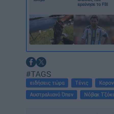
ερεύνησε το FBI
#TAGS
ειδήσεις τώρα
Τένις
Κορον
Αυστραλιανό Όπεν
Νόβακ Τζόκ