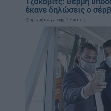
Τζόκοβιτς: Θερμή υποδ
έκανε δηλώσεις ο σέρβ
🕛 χρόνος ανάγνωσης: 1 λεπτό ┋