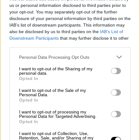
Αθλητισμός
|
30.12.2025 11:22
us or personal information disclosed to third parties prior to
«Μας βάρεσαν 100 χούλιγκαν»:
your opt-out. You may separately opt-out of the further
Συναθλητής του Γιάννη Τσουκαλά
disclosure of your personal information by third parties on the
IAB’s list of downstream participants. This information may
περιγράφει την άγρια επίθεση στη
also be disclosed by us to third parties on the
IAB’s List of
Σερβία
Downstream Participants
that may further disclose it to other
third parties.
«Σωθήκαμε από θαύμα και αποφύγαμε τα
χειρότερα» ανέφερε ο συναθλητής του
Please note that this website/app uses one or more Google
Personal Data Processing Opt Outs
Τσουκαλά, Παύλος Κοχλιαρίδης
services and may gather and store information including but
not limited to your visit or usage behaviour. You may click to
I want to opt-out of the Sharing of my
personal data.
grant or deny consent to Google and its third-party tags to
Opted In
use your data for below specified purposes in below Google
consent section.
I want to opt-out of the Sale of my
Personal Data.
Opted In
I want to opt-out of processing my
Personal Data for Targeted Advertising.
Opted In
I want to opt-out of Collection, Use,
Retention, Sale, and/or Sharing of my