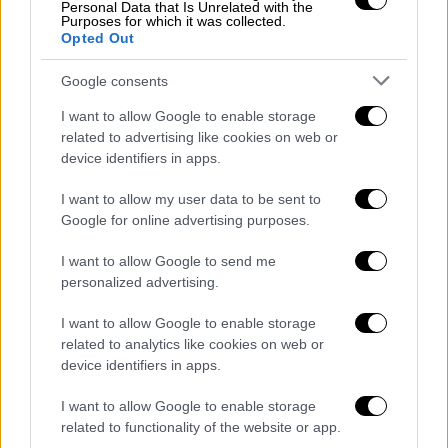
Personal Data that Is Unrelated with the
Purposes for which it was collected.
Opted Out
Google consents
Αθλητισμός
|
30.12.2025 08:27
I want to allow Google to enable storage
related to advertising like cookies on web or
Σερβία: 50 άτομα εισέβαλαν στο ρινγκ
device identifiers in apps.
και ξυλοκόπησαν Έλληνα αθλητή -
Απίστευτες εικόνες
I want to allow my user data to be sent to
Google for online advertising purposes.
Περίπου 50 υποστηρικτές Σέρβου αθλητή
εισέβαλαν στο ρινγκ και άρχισαν να
I want to allow Google to send me
επιτίθενται στον Τσουκαλά
personalized advertising.
I want to allow Google to enable storage
related to analytics like cookies on web or
device identifiers in apps.
I want to allow Google to enable storage
related to functionality of the website or app.