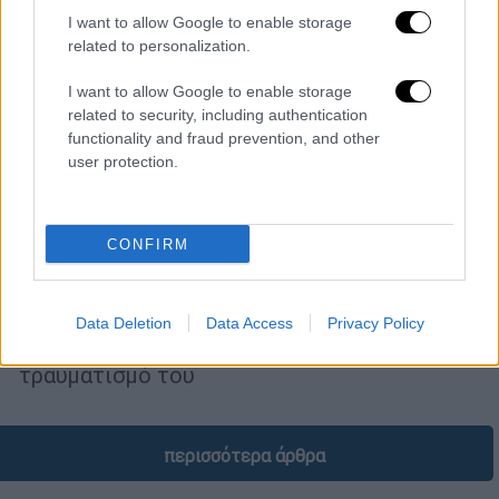
I want to allow Google to enable storage
related to personalization.
I want to allow Google to enable storage
related to security, including authentication
functionality and fraud prevention, and other
user protection.
Κόσμος
|
24.11.2025 09:23
CONFIRM
Νεκρός 32χρονος Έλληνας σε τροχαίο
στη Σερβία
Το ΙΧ στο οποίο επέβαινε συγκρούστηκε με
Data Deletion
Data Access
Privacy Policy
φορτηγό με αποτέλεσμα τον θανάσιμο
τραυματισμό του
περισσότερα άρθρα