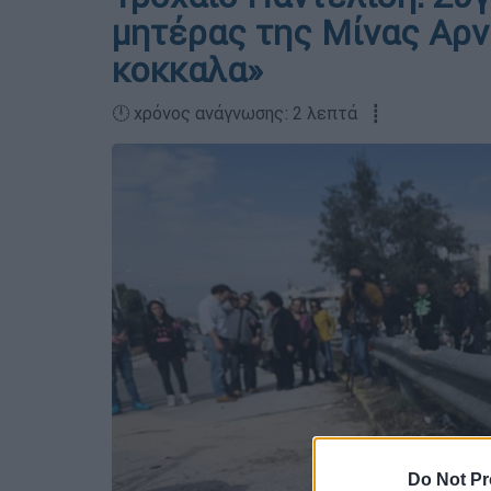
μητέρας της Μίνας Αρν
κοκκαλα»
🕛 χρόνος ανάγνωσης: 2 λεπτά ┋
Do Not Pr