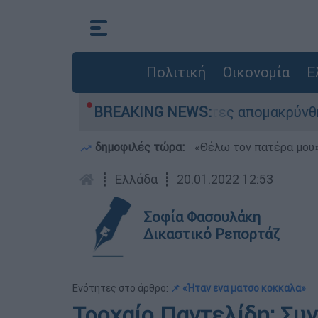
Πολιτική
Οικονομία
Ε
η διάσωσης - 254 πολίτες απομακρύνθηκαν διά 
BREAKING NEWS:
δημοφιλές τώρα:
«Θέλω τον πατέρα μου»:
┋
Ελλάδα
┋
20.01.2022 12:53
Σοφία Φασουλάκη
Δικαστικό Ρεπορτάζ
Ενότητες στο άρθρο:
📌 «Ήταν ενα ματσο κοκκαλα»
Τροχαίο Παντελίδη: Συγ