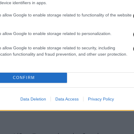
evice identifiers in apps.
o allow Google to enable storage related to functionality of the website
o allow Google to enable storage related to personalization.
τροχαίο με τον Παντελή Παντελίδη - Τι
o allow Google to enable storage related to security, including
cation functionality and fraud prevention, and other user protection.
CONFIRM
ήρχε ένδειξη ότι δεν μπορούσε να
Data Deletion
Data Access
Privacy Policy
αμπούρι και μπήκαν στο αμάξι. Δεν θα έμπαινε