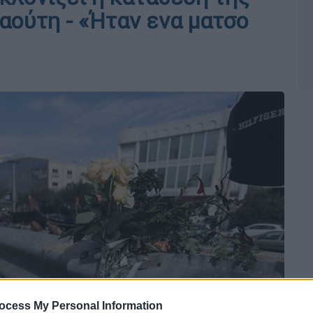
αούτη - «Ήταν ενα ματσο
ocess My Personal Information