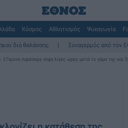
λλάδα
Κόσμος
Αθλητισμός
Ψυχαγωγία
Fo
θαλάσσης
Συναγερμός από τον ΕΦΕΤ: Ανακ
 27χρονη παρέσυρε νύφη λίγες ώρες μετά το γάμο της και ζη
κλονίζει η κατάθεση της