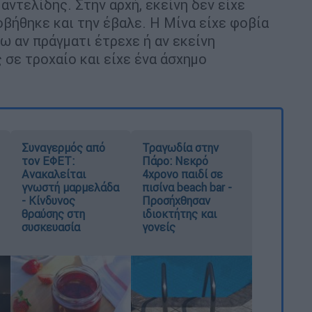
αντελίδης. Στην αρχή, εκείνη δεν είχε
φοβήθηκε και την έβαλε. Η Μίνα είχε φοβία
ω αν πράγματι έτρεχε ή αν εκείνη
 σε τροχαίο και είχε ένα άσχημο
Συναγερμός από
Τραγωδία στην
τον ΕΦΕΤ:
Πάρο: Νεκρό
Ανακαλείται
4χρονο παιδί σε
γνωστή μαρμελάδα
πισίνα beach bar -
- Κίνδυνος
Προσήχθησαν
θραύσης στη
ιδιοκτήτης και
συσκευασία
γονείς