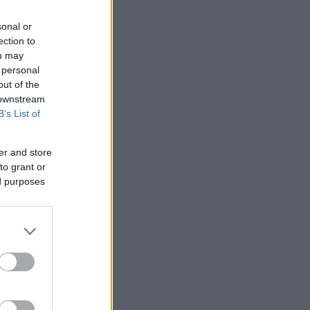
sonal or
ection to
ou may
 personal
out of the
 downstream
B’s List of
er and store
to grant or
ed purposes