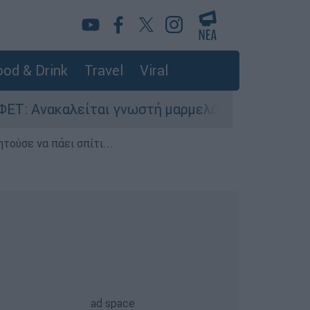
od & Drink
Travel
Viral
αλείται γνωστή μαρμελάδα - Κίνδυνος θραύσης 
τούσε να πάει σπίτι...