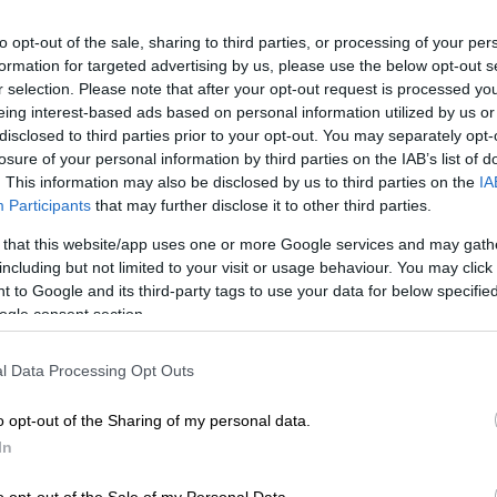
to opt-out of the sale, sharing to third parties, or processing of your per
formation for targeted advertising by us, please use the below opt-out s
r selection. Please note that after your opt-out request is processed y
eing interest-based ads based on personal information utilized by us or
disclosed to third parties prior to your opt-out. You may separately opt-
losure of your personal information by third parties on the IAB’s list of
. This information may also be disclosed by us to third parties on the
IA
Participants
that may further disclose it to other third parties.
 that this website/app uses one or more Google services and may gath
 το ΕΘΝΟΣ στη Google
including but not limited to your visit or usage behaviour. You may click 
 to Google and its third-party tags to use your data for below specifi
ogle consent section.
 Πρωτοδικείου της Αθήνας
οι αγωγές που
ύχημα του
Παντελή Παντελίδη,
τον
l Data Processing Opt Outs
ουλιαγμένης.
o opt-out of the Sharing of my personal data.
In
μητέρας της
Μίνας Αρναούτη
, η οποία
o opt-out of the Sale of my Personal Data.