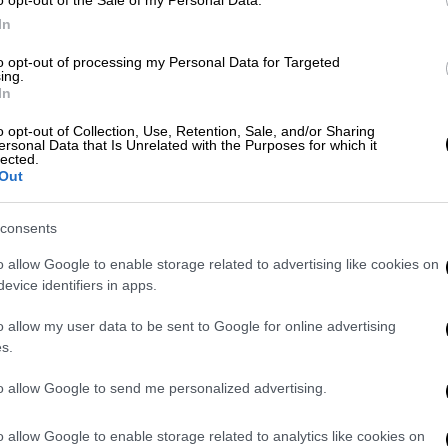
ου αντιμετωπίζει η κόρη της μετά το
In
to opt-out of processing my Personal Data for Targeted
 όπως είναι.
Έχει κρίσεις πανικού και
ing.
In
ς. Η Μίνα θέλει να βρίσκεται κοντά στον
λα ακριβώς. Για καφέ να καταλάβετε,
o opt-out of Collection, Use, Retention, Sale, and/or Sharing
ersonal Data that Is Unrelated with the Purposes for which it
ου», είπε η μάρτυρας, η οποία αναφέρθηκε
lected.
μετά το τροχαίο.
Out
ο θάλαμο, της πήγαμε μια τηλεόραση και
consents
έβλεπε τί γινόταν. Είχε στεναχωρηθεί.
o allow Google to enable storage related to advertising like cookies on
ίχε εφιάλτες, δεν μπορούσε να το πιστέψει.
evice identifiers in apps.
σωματικό επεισόδιο. Κυρία πρόεδρε, ήταν
σίδερα» , είπε η μάρτυρας και πρόσθεσε:
o allow my user data to be sent to Google for online advertising
s.
 Μίνα κι η Φρόσω.Ήταν ένα μεγάλο τραπέζι
to allow Google to send me personalized advertising.
δίπλα σε ένα τραπεζάκι και έκατσαν στο
ναν γρουσουζιά» εξήγησε, τονίζοντας ότι
o allow Google to enable storage related to analytics like cookies on
δης είχε καταναλώσει μεγάλες ποσότητες