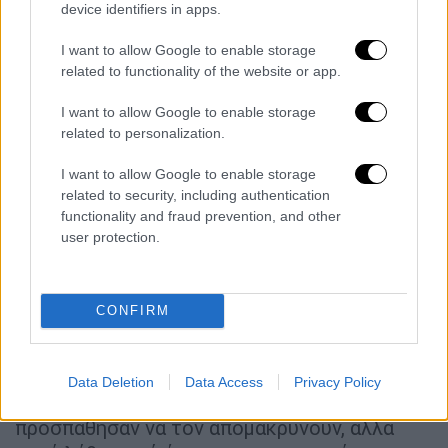
device identifiers in apps.
συντεταγμένου στα ελληνικά εγγράφου, ο
γαστρεντερολόγος την ενημέρωσε ότι ήταν
I want to allow Google to enable storage
μία φόρμα συναίνεσης για την ενδοσκόπηση
related to functionality of the website or app.
και ότι έπρεπε να την υπογράψει για καθαρά
I want to allow Google to enable storage
τυπικούς λόγους. Η σύζυγός του υπέγραψε
related to personalization.
το χαρτί και περίμενε στον διάδρομο έξω
από το εργαστήριο, για τη διάγνωση του
I want to allow Google to enable storage
related to security, including authentication
γιατρού.
functionality and fraud prevention, and other
user protection.
Σύμφωνα με την αγωγή, το ενδοσκόπιο του
προκαλούσε έντονη τάση για εμετό και έτσι,
ένας άλλος γιατρός, αναισθησιολόγος, τού
CONFIRM
χορήγησε γενική αναισθησία. Στη συνέχεια, ο
γαστρεντερολόγος ανακοίνωσε στη σύζυγο
και τα παιδιά του εξεταζόμενου ότι είχαν
Data Deletion
Data Access
Privacy Policy
εντοπίσει έναν ενσφηνωμένο βλωμό και
προσπάθησαν να τον απομακρύνουν, αλλά