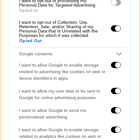
I want to opt-out of processing my
αποφάσισε να επισκεφθεί, το επόμενο πρωί,
Personal Data for Targeted Advertising.
Opted In
το νοσοκομείο Ρόδου, «Ανδρέας Γ.
Παπανδρέου», προκειμένου να υποβληθεί σε
I want to opt-out of Collection, Use,
Retention, Sale, and/or Sharing of my
εξετάσεις και να τού χορηγηθεί η
Personal Data that Is Unrelated with the
ενδεικνυόμενη αγωγή. Ο ίδιος εξετάστηκε
Purposes for which it was collected.
Opted Out
από ωτορινολαρυγγολόγο ο οποίος και τον
παρέπεμψε σε γαστρεντερολόγο.
Google consents
Ο γαστρεντερολόγος του συνέστησε να
I want to allow Google to enable storage
related to advertising like cookies on web or
υποβληθεί σε γαστροσκόπηση, ώστε να
device identifiers in apps.
διαπιστωθεί τι ακριβώς προκαλούσε το
πρόβλημα. Ο ασθενής συναίνεσε
I want to allow my user data to be sent to
αποκλειστικά και μόνο στη διενέργεια της
Google for online advertising purposes.
ενδοσκόπησης. Όταν ο Βρετανός μπήκε στο
I want to allow Google to send me
εργαστήριο για την ενδοσκόπηση, ο ιατρός
personalized advertising.
έδωσε στη σύζυγό του ένα έγγραφο και της
ζήτησε να το υπογράψει. Καθώς εκείνη δεν
I want to allow Google to enable storage
related to analytics like cookies on web or
μπορούσε να καταλάβει το περιεχόμενο του