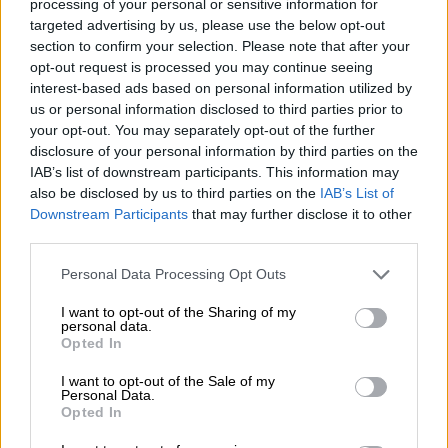
processing of your personal or sensitive information for
Ο ενάγων είναι 55χρονος Βρετανός πολίτης
targeted advertising by us, please use the below opt-out
και, το 2015, επισκέφθηκε το νησί για
section to confirm your selection. Please note that after your
διακοπές με την οικογένειά του. Ο ίδιος, η
opt-out request is processed you may continue seeing
interest-based ads based on personal information utilized by
γυναίκα και οι δύο κόρες τους έφθασαν στη
us or personal information disclosed to third parties prior to
Ρόδο στις 27 Ιουνίου εκείνης της χρονιάς
your opt-out. You may separately opt-out of the further
και, σύμφωνα με το πρόγραμμα, θα παρέμεναν
disclosure of your personal information by third parties on the
εκεί ως τις 4 Ιουλίου. Στις 29 Ιουνίου, όμως,
IAB’s list of downstream participants. This information may
also be disclosed by us to third parties on the
IAB’s List of
την ώρα που η οικογένεια δείπνιζε σε
Downstream Participants
that may further disclose it to other
εστιατόριο του νησιού, ένα κομμάτι χοιρινό
third parties.
κρέας «έκατσε» στον λαιμό του. Αρχικά,
Please note that this website/app uses one or more Google
νιώθοντας έντονη ενόχληση, προσπάθησε να
Personal Data Processing Opt Outs
services and may gather and store information including but
αντιμετωπίσει το πρόβλημα πίνοντας νερό.
not limited to your visit or usage behaviour. You may click to
I want to opt-out of the Sharing of my
Σύμφωνα με τον ίδιο, παρότι μπορούσε να
personal data.
grant or deny consent to Google and its third-party tags to
Opted In
αναπνεύσει, ήταν αδύνατο να καταπιεί, κάθε
use your data for below specified purposes in below Google
consent section.
φορά που προσπαθούσε να φάει ή να πιεί
I want to opt-out of the Sale of my
Personal Data.
κάτι. Ο Βρετανός συνειδητοποίησε ότι δεν
Opted In
θα περνούσε από μόνο του το πρόβλημα και