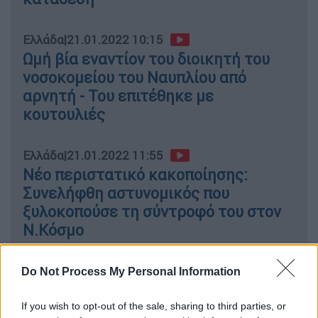
Ελλάδα
|
21.01.2022 10:15
Ωμή βία εναντίον του διοικητή του
νοσοκομείου του Ναυπλίου από
αρνητή - Του επιτέθηκε με
κουτουλιές
Ελλάδα
|
21.01.2022 11:55
Νέο περιστατικό κακοποίησης:
Συνελήφθη αστυνομικός που
ξυλοκοπούσε τη σύντροφό του στον
Ν.Κόσμο
Do Not Process My Personal Information
Το χρονικό
If you wish to opt-out of the sale, sharing to third parties, or