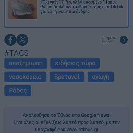
«Όχι γκέι 17 Pro, αλλά σπασμένο 11άρι»:
Ρώσοι διαλύουν τα iPhone τους στο TikTok
για να... γίνουν πιο άνδρες
επόμενο
άρθρο
#TAGS
αποζημίωση
ειδήσεις τώρα
νοσοκομείο
Βρετανοί
αγωγή
Ρόδος
Ακολούθησε το Έθνος στο Google News!
Live όλες οι εξελίξεις λεπτό προς λεπτό, με την
υπογραφή του www.ethnos.gr