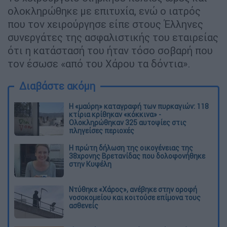
ολοκληρώθηκε με επιτυχία, ενώ ο ιατρός
που τον χειρούργησε είπε στους Έλληνες
συνεργάτες της ασφαλιστικής του εταιρείας
ότι η κατάστασή του ήταν τόσο σοβαρή που
τον έσωσε «από του Χάρου τα δόντια».
Διαβάστε ακόμη
Η «μαύρη» καταγραφή των πυρκαγιών: 118
κτίρια κρίθηκαν «κόκκινα» -
Ολοκληρώθηκαν 325 αυτοψίες στις
πληγείσες περιοχές
Η πρώτη δήλωση της οικογένειας της
38χρονης Βρετανίδας που δολοφονήθηκε
στην Κυψέλη
Ντύθηκε «Χάρος», ανέβηκε στην οροφή
νοσοκομείου και κοιτούσε επίμονα τους
ασθενείς