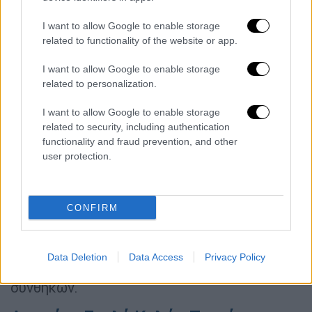
αναβάλλονται θα γίνει τις επόμενες ημέρες .
Λόγω των δυσχερών καιρικών συνθηκών
I want to allow Google to enable storage
related to functionality of the website or app.
αναβάλλονται οι προγραμματισμένες
Ορκωμοσίες του Πανεπιστημίου στις 25 και
I want to allow Google to enable storage
26 Ιανουαρίου 2022 των Τμημάτων
related to personalization.
Οικονομικής Επιστήμης, Διεθνών και
I want to allow Google to enable storage
Ευρωπαϊκών Οικονομικών Σπουδών και
related to security, including authentication
Μάρκετινγκ και Επικοινωνίας. Οι νέες
functionality and fraud prevention, and other
ημερομηνίες διεξαγωγής των ανωτέρω
user protection.
Ορκωμοσιών θα ανακοινωθούν σύντομα.
Πανεπιστήμιο Πειραιώς
CONFIRM
Αναστέλλεται η εκπαιδευτική λειτουργία
του Πανεπιστημίου Πειραιώς σ έως και
Data Deletion
Data Access
Privacy Policy
σήμερα Ιανουαρίου λόγω ακραίων καιρικών
συνθηκών.