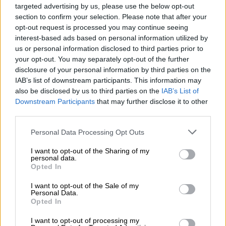
αυτά εξ αποστάσεως αφού ενημερωθούν οι
targeted advertising by us, please use the below opt-out
φοιτητές - φοιτήτριες εγκαίρως. Η
section to confirm your selection. Please note that after your
αναπλήρωση των μαθημάτων που
opt-out request is processed you may continue seeing
interest-based ads based on personal information utilized by
αναβάλλονται θα γίνει τις επόμενες ημέρες.
us or personal information disclosed to third parties prior to
ΕΜΠ
your opt-out. You may separately opt-out of the further
disclosure of your personal information by third parties on the
IAB’s list of downstream participants. This information may
Αναστέλλεται η εκπαιδευτική λειτουργία
also be disclosed by us to third parties on the
IAB’s List of
του ΕΜΠ λόγω αναμενόμενων ακραίων
Downstream Participants
that may further disclose it to other
καιρικών συνθηκών. Οι Σχολές θα
third parties.
ανακοινώσουν τις τροποποιήσεις στο
Please note that this website/app uses one or more Google
Personal Data Processing Opt Outs
πρόγραμμα των εξετάσεων.
services and may gather and store information including but
not limited to your visit or usage behaviour. You may click to
I want to opt-out of the Sharing of my
ΕΚΠΑ
personal data.
grant or deny consent to Google and its third-party tags to
Opted In
use your data for below specified purposes in below Google
Λόγω της έντασης των καιρικών συνθηκών, η
consent section.
I want to opt-out of the Sale of my
εκπαιδευτική διαδικασία όλων των Σχολών
Personal Data.
Opted In
και των Τμημάτων του ΕΚΠΑ αναστέλλεται
για το διήμερο της Δευτέρας και Τρίτης 24 &
I want to opt-out of processing my