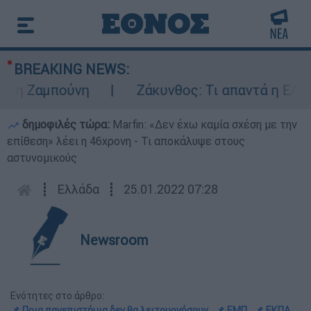
BREAKING NEWS:
 Ζαμπούνη
Ζάκυνθος: Τι απαντά η ΕΛΑΣ γι
δημοφιλές τώρα:
Marfin: «Δεν έχω καμία σχέση με την
επίθεση» λέει η 46χρονη - Τι αποκάλυψε στους
αστυνομικούς
┋
Ελλάδα
┋
25.01.2022 07:28
Newsroom
Ενότητες στο άρθρο:
📌 Ποια πανεπιστήμια δεν θα λειτουργήσουν
📌 ΕΜΠ
📌 ΕΚΠΑ