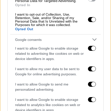
Personal Data for Targeted Advertising.
25 Ιανουαρίου. Οι ορισμένες εκπαιδευτικές
Opted In
διαδικασίες αυτές τις ημέρες θα
I want to opt-out of Collection, Use,
επαναπρογραμματιστούν και θα
Retention, Sale, and/or Sharing of my
ανακοινωθούν εγκαίρως με μέριμνα των
Personal Data that Is Unrelated with the
Purposes for which it was collected.
Τμημάτων.
Opted Out
Οικονομικό Πανεπιστήμιο Αθηνών
Google consents
I want to allow Google to enable storage
Εξαιτίας των δυσμενών καιρικών συνθηκών
related to advertising like cookies on web or
τα μαθήματα στα προπτυχιακά και
device identifiers in apps.
μεταπτυχιακά προγράμματα σπουδών, έως
και την Τρίτη 25/01/22 αναβάλλονται δια
I want to allow my user data to be sent to
Google for online advertising purposes.
φυσικής παρουσίας. Παρακαλούνται οι
διδάσκοντες να εξετάσουν την τεχνική
I want to allow Google to send me
δυνατότητα να προσφέρουν ορισμένα από
personalized advertising.
αυτά εξ αποστάσεως αφού ενημερωθούν οι
I want to allow Google to enable storage
φοιτητές - φοιτήτριες εγκαίρως. Η
related to analytics like cookies on web or
αναπλήρωση των μαθημάτων που
device identifiers in apps.