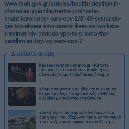
www.moh.gov.gr/articles/health/dieythynsh-
dhmosias-ygieinhs/metra-prolhpshs-
enantikoronoioy- sars-cov-2/8149-systaseis-
gia-ton-eksaerismo-eswterikwn-xwrwn-kata-
thxeimerinh- periodo-ypo-to-prisma-ths-
pandhmias-toy-ioy-sars-cov-2
Διαβάστε ακόμη
Kadebostany στο ethnos.gr: «Κάποτε
πίστευα ότι το να είσαι outsider ήταν
αδυναμία, τώρα το βλέπω ως δύναμη»
«Χωρίς σκηνές και κουβέρτες σε ακραίες
θερμοκρασίες»: Σε δραματικές συνθήκες
χιλιάδες μετανάστες στη Θέουτα
«Δεν υπήρχε οικονομικό κίνητρο» λέει ο
δικηγόρος του 55χρονου που είχε τον νεκρό
του πατέρα σε καταψύκτη στον Μυστρά