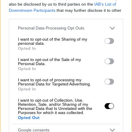
also be disclosed by us to third parties on the
IAB’s List of
Νέα μέτρα: Τι ισχύει από αύριο
Downstream Participants
that may further disclose it to other
third parties.
Στη δημοσιότητα δόθηκε το
Σάββατο
το
Please note that this website/app uses one or more Google
Personal Data Processing Opt Outs
ΦΕΚ
για τα
νέα μέτρα
κατά
services and may gather and store information including but
του
κορονοϊού
που μπαίνουν σε ισχύ από
not limited to your visit or usage behaviour. You may click to
I want to opt-out of the Sharing of my
personal data.
αύριο, Δευτέρα, 31 Ιανουαρίου. Τα νέα,
grant or deny consent to Google and its third-party tags to
Opted In
use your data for below specified purposes in below Google
έκτακτα μέτρα προστασίας της δημόσιας
consent section.
I want to opt-out of the Sale of my
υγείας από τον κίνδυνο περαιτέρω
Personal Data.
διασποράς του κορονοϊού θα ισχύσουν από
Opted In
τη Δευτέρα, 31 Ιανουαρίου και ώρα 6:00 έως
I want to opt-out of processing my
και τη Δευτέρα, 7 Φεβρουαρίου και ώρα 6:00.
Personal Data for Targeted Advertising.
Opted In
Είσοδος σε δημόσιες υπηρεσίες
I want to opt-out of Collection, Use,
Retention, Sale, and/or Sharing of my
Το κοινό εισέρχεται κατόπιν υποχρεωτικής
Personal Data that Is Unrelated with the
Purposes for which it was collected.
επίδειξης κατά την είσοδο:
Opted Out
πιστοποιητικού εμβολιασμού, σύμφωνα
Google consents