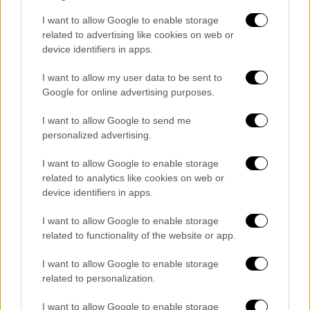
με την παρ. 2 του άρθρου 9 ή
I want to allow Google to enable storage
πιστοποιητικού νόσησης, σύμφωνα με
related to advertising like cookies on web or
την παρ. 3 του άρθρου 9 ή
device identifiers in apps.
βεβαίωσης αρνητικού διαγνωστικού
I want to allow my user data to be sent to
ελέγχου για κορονοϊό COVID-19 (PCR ή
Google for online advertising purposes.
rapid test), σύμφωνα με την παρ. 3 του
άρθρου 9.
I want to allow Google to send me
Οι ανήλικοι από τεσσάρων (4) έως και
personalized advertising.
δεκαεπτά (17) ετών δύνανται να
I want to allow Google to enable storage
προσκομίζουν, εναλλακτικά, δήλωση
related to analytics like cookies on web or
αρνητικού αυτοδιαγνωστικού ελέγχου
device identifiers in apps.
(selftest), σύμφωνα με τις παρ. 3 και 4
I want to allow Google to enable storage
του άρθρου 9.
related to functionality of the website or app.
Εξαιρούνται από την εφαρμογή του
I want to allow Google to enable storage
παρόντος σημείου απολύτως κατεπείγουσες
related to personalization.
περιπτώσεις, ιδίως πρόσβασης σε
I want to allow Google to enable storage