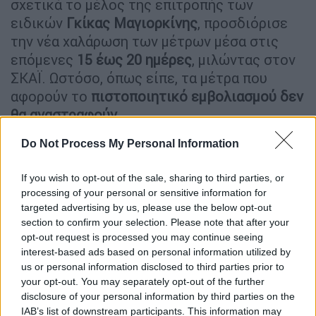
σχετικά το μέλος της επιτροπής των
ειδικών
Γκίκας Μαγιορκίνης
, προσδιόρισε
την νέα χαλάρωση των μέτρων μέσα στις
επόμενες
15 έως 20 ημέρες
, μιλώντας στον
ΣΚΑΪ. Ωστόσο, όπως είπε, τα μέτρα που
αφορούν το
πιστοποιητικό
εμβολιασμού
δεν
θα
αναστραφούν
.
Για τη μερική
χαλάρωση
των μέτρων από
Do Not Process My Personal Information
αύριο, Δευτέρα, ο κ.
Μαγιορκίνης
είπε ότι
If you wish to opt-out of the sale, sharing to third parties, or
βλέπουμε μια
αποκλιμάκωση
στον
αριθμό
processing of your personal or sensitive information for
των κρουσμάτων. Για το ζήτημα με τη
targeted advertising by us, please use the below opt-out
μουσική
, εξήγησε ότι η ένταση της μουσική
section to confirm your selection. Please note that after your
κάνει τους ανθρώπους να μιλάνε δυνατά και
opt-out request is processed you may continue seeing
αυτό προκαλεί την αύξηση των σωματιδίων
interest-based ads based on personal information utilized by
us or personal information disclosed to third parties prior to
στον αέρα. Εκτίμησε, ωστόσο, ότι τους
your opt-out. You may separately opt-out of the further
επόμενους 1-2 μήνες θα δούμε μείωση των
disclosure of your personal information by third parties on the
κρουσμάτων.
IAB’s list of downstream participants. This information may