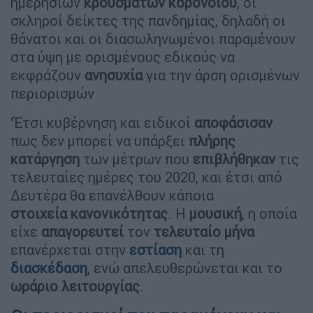
ημερήσιων
κρουσμάτων
κορονοϊού
, οι
σκληροί δείκτες της πανδημίας, δηλαδή οι
θάνατοι και οι διασωληνωμένοι παραμένουν
στα ύψη με ορισμένους εδικούς να
εκφράζουν
ανησυχία
για την άρση ορισμένων
περιορισμών
‘Έτσι κυβέρνηση και ειδικοί
αποφάσισαν
πως δεν μπορεί να υπάρξει
πλήρης
κατάργηση
των μέτρων που
επιβλήθηκαν
τις
τελευταίες ημέρες του 2020, και έτσι από
Δευτέρα θα επανέλθουν κάποια
στοιχεία κανονικότητας
. Η
μουσική
, η οποία
είχε
απαγορευτεί
τον
τελευταίο
μήνα
επανέρχεται στην
εστίαση
και τη
διασκέδαση
, ενώ απελευθερώνεται και το
ωράριο
λειτουργίας
.