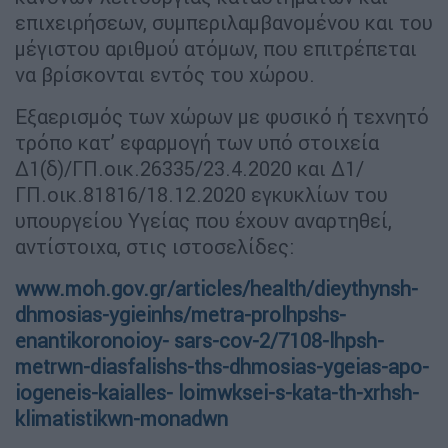
επιχειρήσεων, συμπεριλαμβανομένου και του
μέγιστου αριθμού ατόμων, που επιτρέπεται
να βρίσκονται εντός του χώρου.
Εξαερισμός των χώρων με φυσικό ή τεχνητό
τρόπο κατ’ εφαρμογή των υπό στοιχεία
Δ1(δ)/ΓΠ.οικ.26335/23.4.2020 και Δ1/
ΓΠ.οικ.81816/18.12.2020 εγκυκλίων του
υπουργείου Υγείας που έχουν αναρτηθεί,
αντίστοιχα, στις ιστοσελίδες:
www.moh.gov.gr/articles/health/dieythynsh-
dhmosias-ygieinhs/metra-prolhpshs-
enantikoronoioy- sars-cov-2/7108-lhpsh-
metrwn-diasfalishs-ths-dhmosias-ygeias-apo-
iogeneis-kaialles- loimwksei-s-kata-th-xrhsh-
klimatistikwn-monadwn