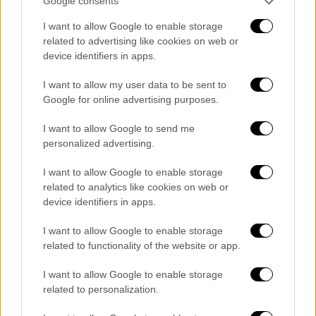
Google consents
Θεσσαλονίκη: Τραπέζι ούτε για... δείγμα
I want to allow Google to enable storage
στα καταστήματα παραμονή και
related to advertising like cookies on web or
ανήμερα της Πρωτοχρονιάς
device identifiers in apps.
Παρά το γεγονός ότι οι τιμές είναι
I want to allow my user data to be sent to
αυξημένες κατά 10% σε σύγκριση με την
Google for online advertising purposes.
αντίστοιχη περσινή περίοδο
I want to allow Google to send me
personalized advertising.
I want to allow Google to enable storage
related to analytics like cookies on web or
device identifiers in apps.
I want to allow Google to enable storage
related to functionality of the website or app.
I want to allow Google to enable storage
related to personalization.