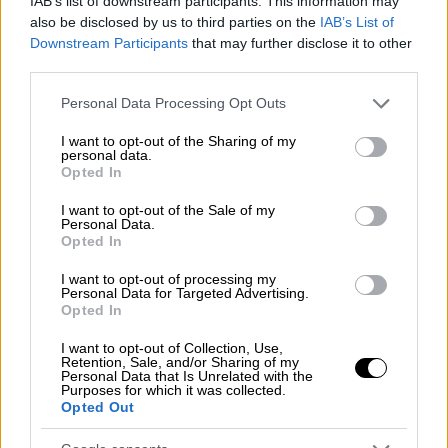
IAB’s list of downstream participants. This information may
also be disclosed by us to third parties on the
IAB’s List of
Τα Χανιά δεν είχαν ξαναζήσει κάτι παρόμοιο,
Downstream Participants
that may further disclose it to other
και η αγκαλιά του κοινού ήταν απροσδόκητα
third parties.
θερμή
Please note that this website/app uses one or more Google
Personal Data Processing Opt Outs
services and may gather and store information including but
not limited to your visit or usage behaviour. You may click to
I want to opt-out of the Sharing of my
personal data.
grant or deny consent to Google and its third-party tags to
Opted In
use your data for below specified purposes in below Google
consent section.
I want to opt-out of the Sale of my
Personal Data.
Opted In
I want to opt-out of processing my
Personal Data for Targeted Advertising.
Opted In
I want to opt-out of Collection, Use,
Retention, Sale, and/or Sharing of my
Personal Data that Is Unrelated with the
Purposes for which it was collected.
Opted Out
Ελλάδα
|
31.12.2024 17:00