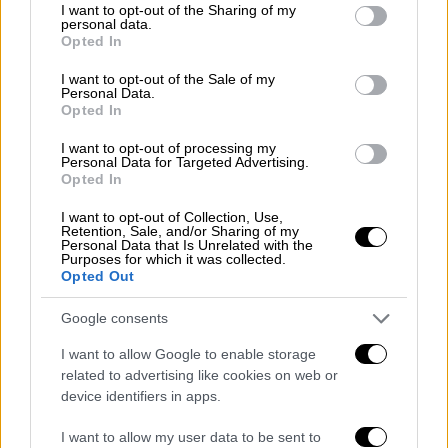
not limited to your visit or usage behaviour. You may click to
I want to opt-out of the Sharing of my
σημαντική πρόοδος και στο ζήτημα των
personal data.
grant or deny consent to Google and its third-party tags to
χρεώσεων με
τη μείωση του τέλους κινητής
Opted In
use your data for below specified purposes in below Google
τηλεφωνίας, το οποίο κυμαινόταν από 12%
consent section.
I want to opt-out of the Sale of my
έως 20% σε 0 για τους συνδρομητές κάτω
Personal Data.
Opted In
των 30 ετών και οριζόντια σε 10% για όλους
τους υπόλοιπους
, όπως επεσήμανε ο
I want to opt-out of processing my
Personal Data for Targeted Advertising.
υπουργός
Κυριάκος Πιερρακάκης
. Ο ίδιος
Opted In
μάλιστα απέδωσε την κακή κατάταξη της
I want to opt-out of Collection, Use,
Ελλάδας στις συγκριτικές μελέτες στο
Retention, Sale, and/or Sharing of my
Personal Data that Is Unrelated with the
γεγονός ότι χρησιμοποιούν τις τιμές
Purposes for which it was collected.
καταλόγου χωρίς να συνυπολογίζουν τις
Opted Out
προσφορές των παρόχων δίνοντας μια
Google consents
προβληματική εικόνα για τη χώρα.
I want to allow Google to enable storage
Επιπλέον, σύμφωνα με τον πρόεδρο της
related to advertising like cookies on web or
ΕΕΤΤ,
Κωνσταντίνο Μασσέλο
το διάστημα
device identifiers in apps.
2018 – 2021 στην κινητή τηλεφωνία υπήρξαν
I want to allow my user data to be sent to