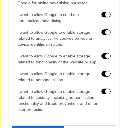
μειώσεις 14% ανά λεπτό ομιλίας, 43% ανά
Google for online advertising purposes.
SMS και 61% ανά GB.
Αναφερόμενος στα
ζητήματα σύγκρισης τιμών με άλλες χώρες,
I want to allow Google to send me
personalized advertising.
υπογράμμισε πως βρίσκεται σε εξέλιξη
σχετική έρευνα από την Αρχή προσθέτοντας
I want to allow Google to enable storage
πως - βάσει των πρώτων συμπερασμάτων
related to analytics like cookies on web or
της – προκύπτει ότι συχνά δε λαμβάνεται
device identifiers in apps.
επίσης υπόψη ο παράγοντας της ποιότητας:
I want to allow Google to enable storage
«Υπάρχει μια μονοδιάστατη προσέγγιση του
related to functionality of the website or app.
προβλήματος. Για παράδειγμα στο πλαίσιο
των ερευνών της ΕΕΤΤ συγκρίναμε για
I want to allow Google to enable storage
related to personalization.
συγκεκριμένο πακέτο υπηρεσιών κινητής τη
φτηνότερη ελληνική λύση με τη φτηνότερη
I want to allow Google to enable storage
άλλων χωρών με το ίδιο κατα κεφαλήν ΑΕΠ.
related to security, including authentication
Είδαμε ότι ένα πακέτο από την Πολωνία
functionality and fraud prevention, and other
user protection.
είναι πολύ φτηνότερο από το φτηνότερο
ελληνικό πακέτο, όμως η ταχύτητα του
πολωνικού πακέτου ήταν 6 Mbps και του