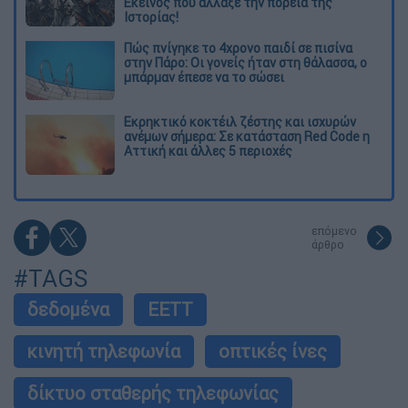
Εκείνος που άλλαξε την πορεία της
Ιστορίας!
Πώς πνίγηκε το 4χρονο παιδί σε πισίνα
στην Πάρο: Οι γονείς ήταν στη θάλασσα, ο
μπάρμαν έπεσε να το σώσει
Εκρηκτικό κοκτέιλ ζέστης και ισχυρών
ανέμων σήμερα: Σε κατάσταση Red Code η
Αττική και άλλες 5 περιοχές
επόμενο
άρθρο
#TAGS
δεδομένα
ΕΕΤΤ
κινητή τηλεφωνία
οπτικές ίνες
δίκτυο σταθερής τηλεφωνίας