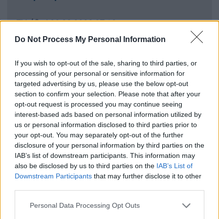
Ελλάδα
|
02.02.2022 07:13
Πιστοποιητικό εμβολιασμού: Λήγει
Do Not Process My Personal Information
στις 7/2 για όσους δεν έκαναν την 3η
δόση – Τι θα γίνει με τους
If you wish to opt-out of the sale, sharing to third parties, or
υγειονομικούς
processing of your personal or sensitive information for
targeted advertising by us, please use the below opt-out
section to confirm your selection. Please note that after your
Ελλάδα
|
02.02.2022 07:22
opt-out request is processed you may continue seeing
Εκπαιδευτικοί: Άδεια ανατροφής για
interest-based ads based on personal information utilized by
us or personal information disclosed to third parties prior to
νεοδιόριστους εκπαιδευτικούς - Θα
your opt-out. You may separately opt-out of the further
έχει αναδρομική ισχύ, η απόφαση του
disclosure of your personal information by third parties on the
ΣτΕ;
IAB’s list of downstream participants. This information may
also be disclosed by us to third parties on the
IAB’s List of
Downstream Participants
that may further disclose it to other
third parties.
Από την πλευρά του το υπουργείο Ψηφιακής
Please note that this website/app uses one or more Google
Personal Data Processing Opt Outs
Διακυβέρνησης εκτιμά ότι υπάρχει μία
services and may gather and store information including but