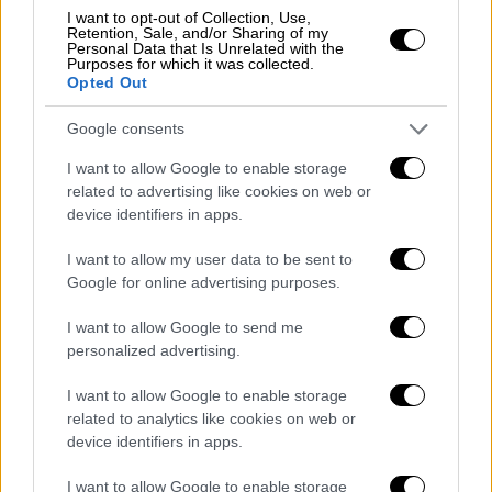
I want to opt-out of Collection, Use,
παρόντος προκηρύξεις του Ανώτατου
Retention, Sale, and/or Sharing of my
Personal Data that Is Unrelated with the
Συμβουλίου Επιλογής Προσωπικού (Α.Σ.Ε.Π.)
Purposes for which it was collected.
για επιλογή προσωπικού με σειρά
Opted Out
προτεραιότητας, σύμφωνα με το άρθρο 28
Google consents
του ν. 4765/2021 (Α’ 6), και ειδικά για την
πρόσληψη νοσηλευτικού και λοιπού, πλην
I want to allow Google to enable storage
related to advertising like cookies on web or
ιατρών, προσωπικού στα νοσοκομεία του
device identifiers in apps.
Εθνικού Συστήματος Υγείας (Ε.Σ.Υ.), το
Γενικό Νοσοκομείο Θεσσαλονίκης
I want to allow my user data to be sent to
«Παπαγεωργίου» και το Εθνικό Κέντρο
Google for online advertising purposes.
Άμεσης Βοήθειας (Ε.Κ.Α.Β.), κατά
I want to allow Google to send me
παρέκκλιση της παρ. 1 του άρθρου 16 του ν.
personalized advertising.
4551/2018 (Α’ 116), περί της διενέργειας
διαγωνισμού του Α.Σ.Ε.Π. για κάλυψη
I want to allow Google to enable storage
related to analytics like cookies on web or
θέσεων νοσηλευτικού και λοιπού
device identifiers in apps.
προσωπικού, πλην ιατρών, για τους
εποπτευόμενους από το Υπουργείο Υγείας
I want to allow Google to enable storage