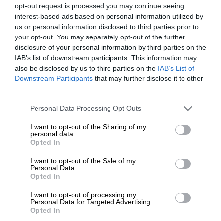
δράστη
opt-out request is processed you may continue seeing
interest-based ads based on personal information utilized by
us or personal information disclosed to third parties prior to
Πολιτική
|
07.02.2022 12:50
your opt-out. You may separately opt-out of the further
Γεωργιάδης: Καμία μείωση φόρου
disclosure of your personal information by third parties on the
IAB’s list of downstream participants. This information may
στα καύσιμα - Δεν θα ρίξουμε την
also be disclosed by us to third parties on the
IAB’s List of
οικονομία στα βράχια
Downstream Participants
that may further disclose it to other
third parties.
Ελλάδα
|
07.02.2022 13:18
Please note that this website/app uses one or more Google
Personal Data Processing Opt Outs
Κλιμακώνουν τις κινητοποιήσεις οι
services and may gather and store information including but
αγρότες: Βγαίνουν τρακτέρ σε
not limited to your visit or usage behaviour. You may click to
I want to opt-out of the Sharing of my
personal data.
grant or deny consent to Google and its third-party tags to
πολλές περιοχές
Opted In
use your data for below specified purposes in below Google
consent section.
I want to opt-out of the Sale of my
Personal Data.
Opted In
Ειδικότερα στην
τροπολογία
αναφέρεται
I want to opt-out of processing my
Personal Data for Targeted Advertising.
μεταξύ άλλων: «Για τις τρεις (3) αμέσως
Opted In
επόμενες από την έναρξη ισχύος του