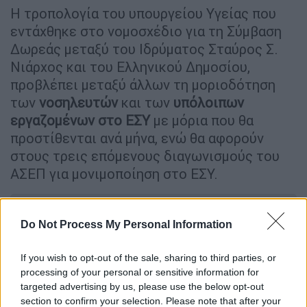
Η τροπολογία του υπουργείου Υγείας που
εντάχθηκε στο νομοσχέδιο για τη Σύμβαση
Δωρεάς μεταξύ του Ιδρύματος Σταύρος Σ.
Νιάρχος και του Ελληνικού Δημοσίου,
προβλέπει μεταξύ άλλων τη μοριοδότηση
των
νοσηλευτών
και των
υπόλοιπων
εργαζομένων στο ΕΣΥ
με μόρια που θα
προστίθενται ανά μήνα, ενώ θα αφορούν
στους τρεις επόμενους διαγωνισμούς του
ΑΣΕΠ για μονιμοποίηση στο ΕΣΥ.
ΔΙΑΒΑΣΤΕ ΕΠΙΣΗΣ
Do Not Process My Personal Information
Ελλάδα
|
07.02.2022 12:47
If you wish to opt-out of the sale, sharing to third parties, or
Δολοφονία Άλκη στη Θεσσαλονίκη:
processing of your personal or sensitive information for
Προπηλάκισαν τους συλληφθέντες
targeted advertising by us, please use the below opt-out
στα δικαστήρια - Ποιον «δείχνουν» ως
section to confirm your selection. Please note that after your