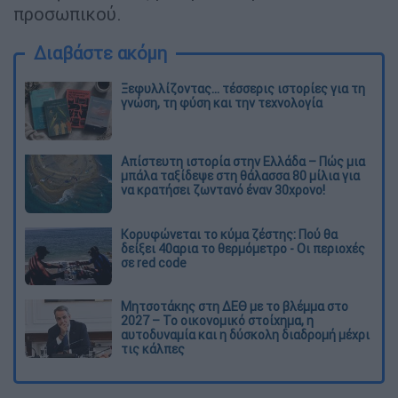
προσωπικού.
Διαβάστε ακόμη
Ξεφυλλίζοντας... τέσσερις ιστορίες για τη
γνώση, τη φύση και την τεχνολογία
Απίστευτη ιστορία στην Ελλάδα – Πώς μια
μπάλα ταξίδεψε στη θάλασσα 80 μίλια για
να κρατήσει ζωντανό έναν 30χρονο!
Κορυφώνεται το κύμα ζέστης: Πού θα
δείξει 40αρια το θερμόμετρο - Οι περιοχές
σε red code
Μητσοτάκης στη ΔΕΘ με το βλέμμα στο
2027 – Το οικονομικό στοίχημα, η
αυτοδυναμία και η δύσκολη διαδρομή μέχρι
τις κάλπες