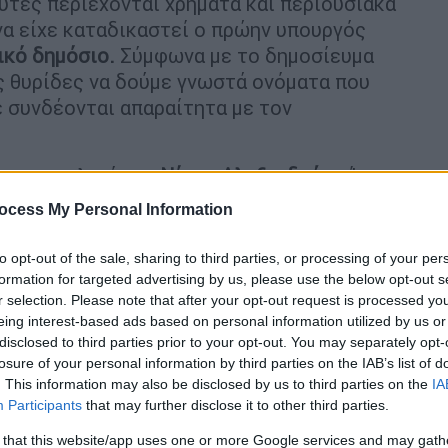
υτές περιέχονται χρήματα και περιουσιακά
 να είχε καταδικαστεί ο πρώην υπουργός
ικό δημόσιο.
Σύμφωνα με το δημοσίευμα
ς θυρίδες να δούμε γνωστά ονόματα που
ε συνδέονται απαραίτητα με τον
ς του εκλιπόντα,
Νίκος Αλεξανδρής,
«Ίσως
σε τόσο το βάρος άλλων, όσο και ότι
ocess My Personal Information
έκανε ο ίδιος». Όπως ανέφερε ο ίδιος, «η
ελίξεις. Με την πρώτη διαθήκη έχουμε δει
to opt-out of the sale, sharing to third parties, or processing of your per
αθήκη είναι πιο ουσιαστική και η τρίτη θα
formation for targeted advertising by us, please use the below opt-out s
r selection. Please note that after your opt-out request is processed y
eing interest-based ads based on personal information utilized by us or
disclosed to third parties prior to your opt-out. You may separately opt-
 ότι δεν είναι σπάνιο φαινόμενο για την
losure of your personal information by third parties on the IAB’s list of
ν περισσότερες από μία διαθήκες καθώς,
. This information may also be disclosed by us to third parties on the
IA
μπορεί να θελήσει να προσθέσει, να
Participants
that may further disclose it to other third parties.
, οπότε προχωρά στη σύνταξη μιας σειράς
 that this website/app uses one or more Google services and may gath