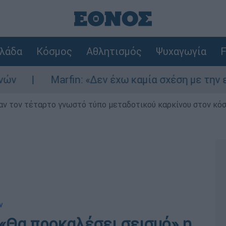
λάδα
Κόσμος
Αθλητισμός
Ψυχαγωγία
F
arfin: «Δεν έχω καμία σχέση με την επίθεση» λέ
ν τον τέταρτο γνωστό τύπο μεταδοτικού καρκίνου στον κό
ν
«Θα προκαλέσει σεισμό» η