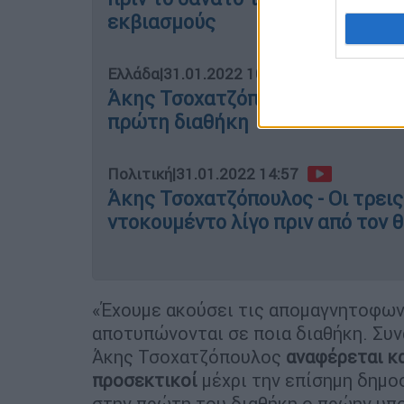
εκβιασμούς
Ελλάδα
|
31.01.2022 10:50
Άκης Τσοχατζόπουλος: Γιατί απ
πρώτη διαθήκη
Πολιτική
|
31.01.2022 14:57
Άκης Τσοχατζόπουλος - Οι τρεις
ντοκουμέντο λίγο πριν από τον 
«Έχουμε ακούσει τις απομαγνητοφων
αποτυπώνονται σε ποια διαθήκη. Συνά
Άκης Τσοχατζόπουλος
αναφέρεται κα
προσεκτικοί
μέχρι την επίσημη δημοσ
στην πρώτη του διαθήκη ο πρώην υπ