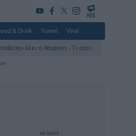
ood & Drink
Travel
Viral
ει η 46χρονη - Τι αποκάλυψε στους αστυνομικούς
σμο