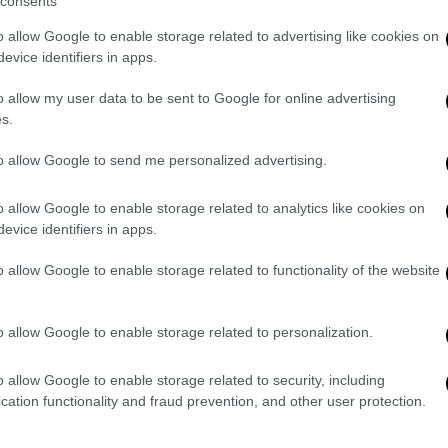
consents
o allow Google to enable storage related to advertising like cookies on
evice identifiers in apps.
ίγον πρωθυπουργός – Πώς έχασε την
o allow my user data to be sent to Google for online advertising
μίτη
s.
to allow Google to send me personalized advertising.
ή του, Κιάρα Μαρκέζη και το
o allow Google to enable storage related to analytics like cookies on
evice identifiers in apps.
o allow Google to enable storage related to functionality of the website
 από τη Βίκυ Σταμάτη: «Καλό ταξίδι
o allow Google to enable storage related to personalization.
o allow Google to enable storage related to security, including
cation functionality and fraud prevention, and other user protection.
 ηχητικό ντοκουμέντο οχτώ μήνες
φερα να αντιμετωπίσω τους