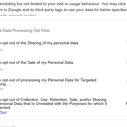
ριπτώσεις που η μία διαθήκη αναιρεί την
including but not limited to your visit or usage behaviour. You may click 
ου,
όμως
, οι τρεις διαθήκες δεν αναιρούν η
 to Google and its third-party tags to use your data for below specifi
νη διαθήκη συμπληρώνει και επεξηγεί την
ogle consent section.
l Data Processing Opt Outs
κών
o opt-out of the Sharing of my personal data.
θήκη με την κλασική έννοια του όρου.
Εκτός
In
έμονται τα όποια κληρονομικά και
άνει πρωτίστως με το γεγονός ότι θέλει να
o opt-out of the Sale of my Personal Data.
In
ηση – εξιστόρηση γεγονότων,
 Νίκος Αλεξανδρής. Διευκρινίζει μάλιστα
to opt-out of processing my Personal Data for Targeted
ing.
ώση του περιεχομένου της πρώτης
In
νει την επόμενη εβδομάδα. Η γνώση που έχει
τα, ο οποίος λόγω της ασθένειάς του δεν
o opt-out of Collection, Use, Retention, Sale, and/or Sharing
ersonal Data that Is Unrelated with the Purposes for which it
ολία και έτσι κατέγραφε σε ηχητικά αρχεία
lected.
Out