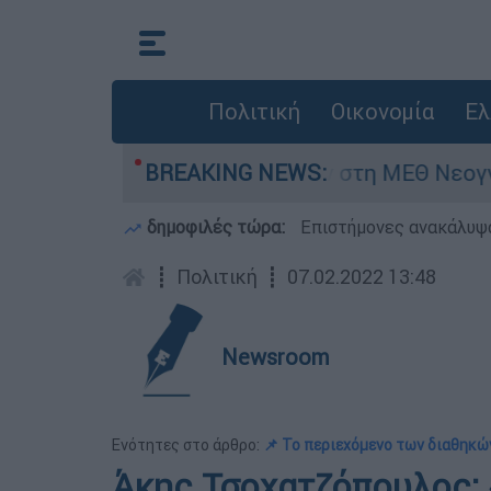
Πολιτική
Οικονομία
Ελ
μερών - Νοσηλευόταν στη ΜΕΘ Νεογνών
BREAKING NEWS:
M
δημοφιλές τώρα:
Επιστήμονες ανακάλυψα
┋
Πολιτική
┋
07.02.2022 13:48
Newsroom
Ενότητες στο άρθρο:
📌 Το περιεχόμενο των διαθηκώ
Άκης Τσοχατζόπουλος: 