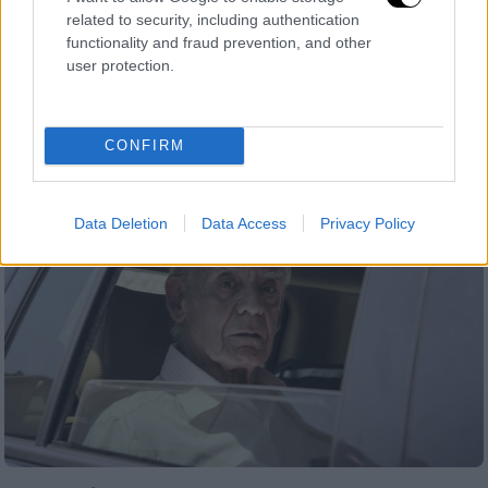
related to security, including authentication
συμπτώματα εμφράγματος
functionality and fraud prevention, and other
Η Βίκυ Σταμάτη μεταφέρθηκε εσπευσμένα
user protection.
στο νοσοκομείο με συμπτώματα
εμφράγματος
CONFIRM
Data Deletion
Data Access
Privacy Policy