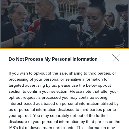
Do Not Process My Personal Information
If you wish to opt-out of the sale, sharing to third parties, or
processing of your personal or sensitive information for
targeted advertising by us, please use the below opt-out
Ελλάδα
|
27.08.2021 13:58
section to confirm your selection. Please note that after your
Ο γάμος του Άκη Τσοχατζόπουλου με τη
opt-out request is processed you may continue seeing
interest-based ads based on personal information utilized by
Βίκυ Σταμάτη και η πολυτελής τελετή
us or personal information disclosed to third parties prior to
στο Παρίσι
your opt-out. You may separately opt-out of the further
disclosure of your personal information by third parties on the
Το 2004, ο Άκης Τσοχατζόπουλος
IAB’s list of downstream participants. This information may