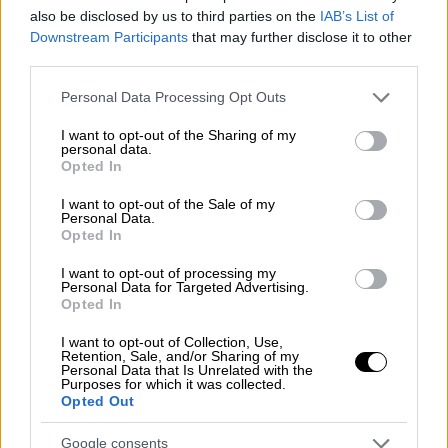
παντρεύτηκε για δεύτερη φορά με τη Βίκυ
also be disclosed by us to third parties on the
IAB’s List of
Σταμάτη
Downstream Participants
that may further disclose it to other
third parties.
Please note that this website/app uses one or more Google
Personal Data Processing Opt Outs
services and may gather and store information including but
not limited to your visit or usage behaviour. You may click to
I want to opt-out of the Sharing of my
personal data.
grant or deny consent to Google and its third-party tags to
Opted In
use your data for below specified purposes in below Google
consent section.
I want to opt-out of the Sale of my
Personal Data.
Opted In
I want to opt-out of processing my
Personal Data for Targeted Advertising.
Opted In
I want to opt-out of Collection, Use,
Retention, Sale, and/or Sharing of my
Personal Data that Is Unrelated with the
Πολιτική
|
27.10.2020 15:46
Purposes for which it was collected.
Opted Out
Νέα απόφαση κρίνει ένοχους Άκη
Τσοχατζόπουλο, Βίκυ Σταμάτη και Νίκο
Google consents