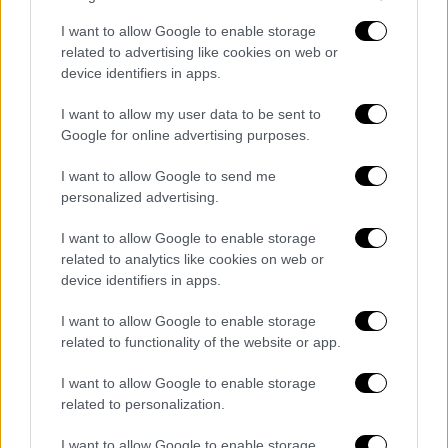
Ζήγρα
I want to allow Google to enable storage
Tους επέβαλλε κάθειρξη έξι ετών και
related to advertising like cookies on web or
100.000 ευρώ χρηματική ποινή στον καθένα
device identifiers in apps.
I want to allow my user data to be sent to
Google for online advertising purposes.
I want to allow Google to send me
personalized advertising.
I want to allow Google to enable storage
related to analytics like cookies on web or
device identifiers in apps.
I want to allow Google to enable storage
related to functionality of the website or app.
I want to allow Google to enable storage
related to personalization.
Ελλάδα
|
18.10.2020 16:04
Βίκυ Σταμάτη: Στο νοσοκομείο με
I want to allow Google to enable storage