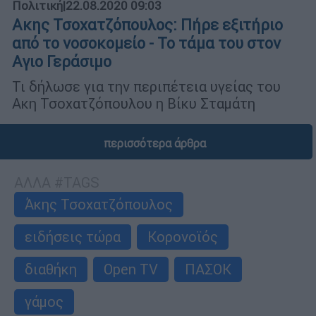
Πολιτική
|
22.08.2020 09:03
Ακης Τσοχατζόπουλος: Πήρε εξιτήριο
από το νοσοκομείο - Το τάμα του στον
Αγιο Γεράσιμο
Τι δήλωσε για την περιπέτεια υγείας του
Ακη Τσοχατζόπουλου η Βίκυ Σταμάτη
περισσότερα άρθρα
ΑΛΛΑ #TAGS
Άκης Τσοχατζόπουλος
ειδήσεις τώρα
Κορονοϊός
διαθήκη
Open TV
ΠΑΣΟΚ
γάμος