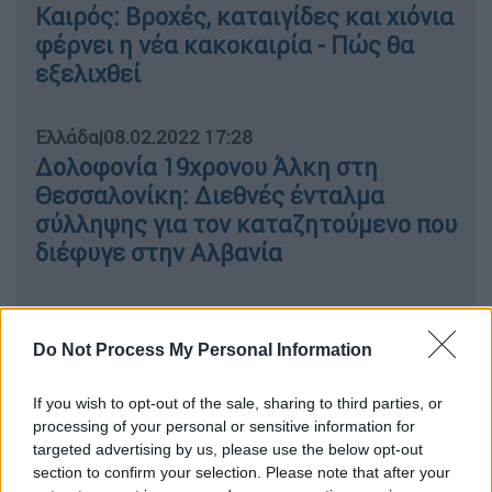
Καιρός: Βροχές, καταιγίδες και χιόνια
φέρνει η νέα κακοκαιρία - Πώς θα
εξελιχθεί
Ελλάδα
|
08.02.2022 17:28
Δολοφονία 19χρονου Άλκη στη
Θεσσαλονίκη: Διεθνές ένταλμα
σύλληψης για τον καταζητούμενο που
διέφυγε στην Αλβανία
Ελλάδα
|
08.02.2022 18:37
Μεγάλη αύξηση στο ιικό φορτίο
Do Not Process My Personal Information
κορονοϊού στην Πάτρα
If you wish to opt-out of the sale, sharing to third parties, or
processing of your personal or sensitive information for
Ελλάδα
|
08.02.2022 19:57
targeted advertising by us, please use the below opt-out
Διώρυγα Κορίνθου: Κλειστή μέχρι
section to confirm your selection. Please note that after your