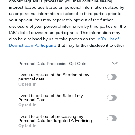
...νεωτέρας ένα χρόνο μετά
opt-out request is processed you may continue seeing
interest-based ads based on personal information utilized by
us or personal information disclosed to third parties prior to
your opt-out. You may separately opt-out of the further
disclosure of your personal information by third parties on the
Σύμφωνα με τα προγνωστικά στοιχεία του
IAB’s list of downstream participants. This information may
Εθνικού Αστεροσκοπείου Αθηνών / Meteo.gr
,
also be disclosed by us to third parties on the
IAB’s List of
από τις πρώτες πρωινές ώρες της Τρίτης
Downstream Participants
that may further disclose it to other
third parties.
8/2, στη Δυτική Ελλάδα και στις
περισσότερες περιοχές της Βόρειας
Please note that this website/app uses one or more Google
Personal Data Processing Opt Outs
Ελλάδας ο καιρός θα βελτιωθεί. Εξαίρεση
services and may gather and store information including but
not limited to your visit or usage behaviour. You may click to
I want to opt-out of the Sharing of my
αποτελεί η Θράκη όπου κατά τόπους και
personal data.
grant or deny consent to Google and its third-party tags to
κατά περιόδους έως και μετά το μεσημέρι
Opted In
use your data for below specified purposes in below Google
θα σημειώνεται χιονόνερο ή χιόνι.
consent section.
I want to opt-out of the Sale of my
Personal Data.
Opted In
I want to opt-out of processing my
Personal Data for Targeted Advertising.
Opted In