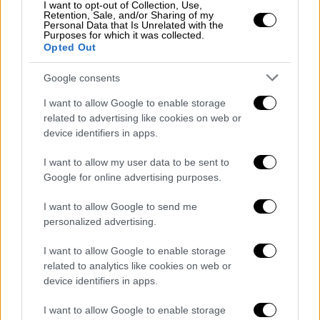
I want to opt-out of Collection, Use,
Retention, Sale, and/or Sharing of my
Personal Data that Is Unrelated with the
Purposes for which it was collected.
Opted Out
Google consents
I want to allow Google to enable storage
Χιόνια Ιπποκράτειος Πολιτεία
related to advertising like cookies on web or
device identifiers in apps.
Στην υπόλοιπη ηπειρωτική χώρα
τα
I want to allow my user data to be sent to
φαινόμενα γρήγορα θα περιοριστούν στα
Google for online advertising purposes.
ανατολικά και νότια,
και μετά το μεσημέρι θα
εντοπίζονται κυρίως σε περιοχές της
I want to allow Google to send me
personalized advertising.
Βοιωτίας, της Αττικής και της Εύβοιας. Σε
αυτές τις περιοχές παροδικές χιονοπτώσεις
I want to allow Google to enable storage
θα εκδηλώνονται σε υψόμετρο γενικά
related to analytics like cookies on web or
μεγαλύτερο των 300-350 μέτρων, και
device identifiers in apps.
πιθανόν κατά διαστήματα σε περιοχές
I want to allow Google to enable storage
χαμηλότερου υψομέτρου,