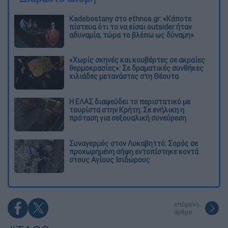
Kadebostany στο ethnos.gr: «Κάποτε
πίστευα ότι το να είσαι outsider ήταν
αδυναμία, τώρα το βλέπω ως δύναμη»
«Χωρίς σκηνές και κουβέρτες σε ακραίες
θερμοκρασίες»: Σε δραματικές συνθήκες
χιλιάδες μετανάστες στη Θέουτα
Η ΕΛΑΣ διαψεύδει το περιστατικό με
τουρίστα στην Κρήτη: Σε ενήλικη η
πρόταση για σεξουαλική συνεύρεση
Συναγερμός στον Λυκαβηττό: Σορός σε
προχωρημένη σήψη εντοπίστηκε κοντά
στους Αγίους Ισιδώρους
επόμενο
άρθρο