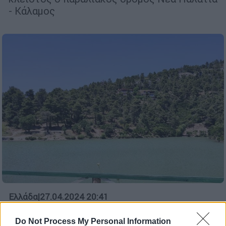
- Κάλαμος
Ελλάδα
|
27.04.2024 20:41
Έστησαν παράνομο κέντρο
Do Not Process My Personal Information
απεξάρτησης στην Ιπποκράτειο