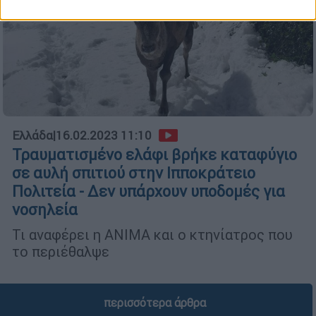
Ελλάδα
|
16.02.2023 11:10
Τραυματισμένο ελάφι βρήκε καταφύγιο
σε αυλή σπιτιού στην Ιπποκράτειο
Πολιτεία - Δεν υπάρχουν υποδομές για
νοσηλεία
Τι αναφέρει η ΑΝΙΜΑ και ο κτηνίατρος που
το περιέθαλψε
περισσότερα άρθρα