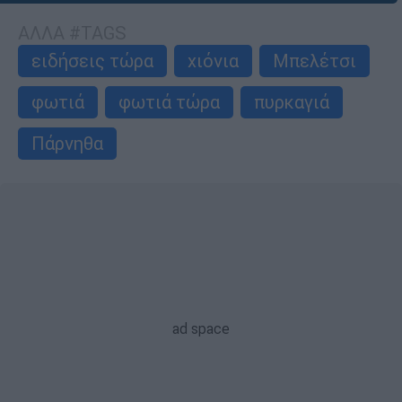
ΑΛΛΑ #TAGS
ειδήσεις τώρα
χιόνια
Μπελέτσι
φωτιά
φωτιά τώρα
πυρκαγιά
Πάρνηθα