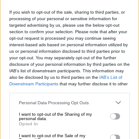
Πολιτεία: Πέντε συλλήψεις
If you wish to opt-out of the sale, sharing to third parties, or
Η ανακοίνωση της ΕΛΑΣ
processing of your personal or sensitive information for
targeted advertising by us, please use the below opt-out
section to confirm your selection. Please note that after your
opt-out request is processed you may continue seeing
interest-based ads based on personal information utilized by
us or personal information disclosed to third parties prior to
your opt-out. You may separately opt-out of the further
disclosure of your personal information by third parties on the
IAB’s list of downstream participants. This information may
also be disclosed by us to third parties on the
IAB’s List of
Downstream Participants
that may further disclose it to other
third parties.
Please note that this website/app uses one or more Google
Personal Data Processing Opt Outs
services and may gather and store information including but
not limited to your visit or usage behaviour. You may click to
I want to opt-out of the Sharing of my
personal data.
grant or deny consent to Google and its third-party tags to
Opted In
use your data for below specified purposes in below Google
Ελλάδα
|
07.01.2024 07:30
consent section.
I want to opt-out of the Sale of my