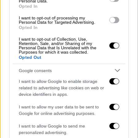
Θεοφάνεια στη λίμνη Μπελέτσι: Πλήθος
Personal Data.
Opted In
κόσμου βρέθηκε στην Πάρνηθα -
Εντυπωσιακά πλάνα από drone
I want to opt-out of processing my
Personal Data for Targeted Advertising.
Eντυπωσιακές εικόνες από τον καθιαγιασμό
Opted In
των υδάτων σε λίμνη Μπελέτσι και στο
I want to opt-out of Collection, Use,
λιμάνι του Ωρωπού
Retention, Sale, and/or Sharing of my
Personal Data that Is Unrelated with the
Purposes for which it was collected.
Opted Out
Google consents
I want to allow Google to enable storage
related to advertising like cookies on web or
device identifiers in apps.
I want to allow my user data to be sent to
Google for online advertising purposes.
I want to allow Google to send me
personalized advertising.