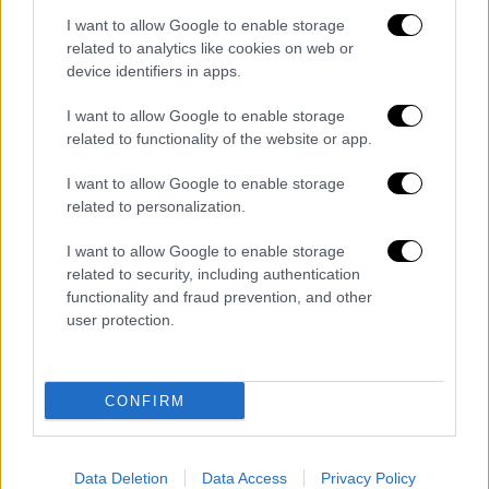
I want to allow Google to enable storage
related to analytics like cookies on web or
Ελλάδα
|
04.07.2023 20:16
device identifiers in apps.
Ιπποκράτειος Πολιτεία: Μεγάλη
I want to allow Google to enable storage
κινητοποίηση Αστυνομίας και
related to functionality of the website or app.
εθελοντών για τον εντοπισμό 58χρονου
I want to allow Google to enable storage
Συναγερμός έχει σημάνει στις Αρχές για τον
related to personalization.
εντοπισμό 58χρονου που εξαφανίστηκε
στην περιοχή της Αγίας Τριάδας στην
I want to allow Google to enable storage
Ιπποκράτειο Πολιτεία της Δημοτικής
related to security, including authentication
Ενότητας Αφιδνών του Δήμου Ωρωπού.
functionality and fraud prevention, and other
user protection.
CONFIRM
Data Deletion
Data Access
Privacy Policy