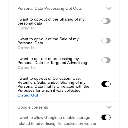
Please note that this website/app uses one or more Google
Personal Data Processing Opt Outs
services and may gather and store information including but
not limited to your visit or usage behaviour. You may click to
I want to opt-out of the Sharing of my
personal data.
grant or deny consent to Google and its third-party tags to
Opted In
use your data for below specified purposes in below Google
consent section.
I want to opt-out of the Sale of my
Personal Data.
Opted In
I want to opt-out of processing my
Personal Data for Targeted Advertising.
Opted In
I want to opt-out of Collection, Use,
Retention, Sale, and/or Sharing of my
Personal Data that Is Unrelated with the
Purposes for which it was collected.
Opted Out
Αθλητισμός
|
07.01.2024 23:00
Εμφατική δήλωση της ΑΕΚ με μεγάλη
Google consents
νίκη στο Γ. Καραϊσκάκης - Παράπονα του
Ολυμπιακού για τη διαιτησία
I want to allow Google to enable storage
related to advertising like cookies on web or