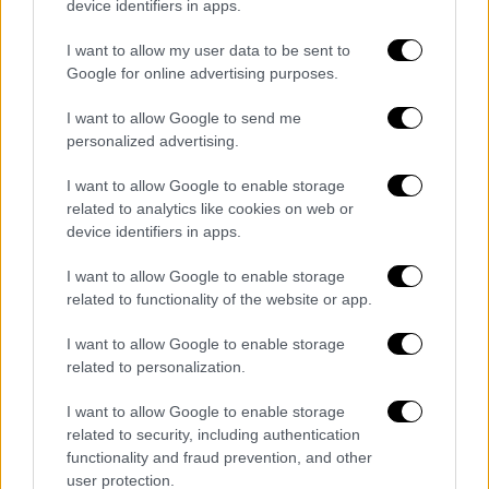
Η ΑΕΚ πέρασε νικηφόρα απ' την έδρα του
device identifiers in apps.
Ολυμπιακού με 1-2
I want to allow my user data to be sent to
Google for online advertising purposes.
I want to allow Google to send me
personalized advertising.
I want to allow Google to enable storage
related to analytics like cookies on web or
device identifiers in apps.
I want to allow Google to enable storage
related to functionality of the website or app.
I want to allow Google to enable storage
related to personalization.
I want to allow Google to enable storage
Ελλάδα
|
07.01.2024 22:45
related to security, including authentication
«Άλλα είπε σε εμάς και άλλα σε
functionality and fraud prevention, and other
user protection.