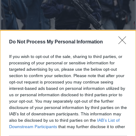
Do Not Process My Personal Information
Κόσμος
|
07.01.2024 23:01
If you wish to opt-out of the sale, sharing to third parties, or
Παραμένει υψηλό το επίπεδο
processing of your personal or sensitive information for
targeted advertising by us, please use the below opt-out
τρομοκρατικής απειλής σύμφωνα με
section to confirm your selection. Please note that after your
την υπηρεσία ασφαλείας της Σουηδίας
opt-out request is processed you may continue seeing
interest-based ads based on personal information utilized by
Η Σουηδία αύξησε το επίπεδο συναγερμού
us or personal information disclosed to third parties prior to
τον Αύγουστο του 2023 μετά την πυρπόληση
your opt-out. You may separately opt-out of the further
αντιτύπων του Κορανίου από άτομα στη
disclosure of your personal information by third parties on the
χώρα που προκάλεσε την έντονη καταδίκη
IAB’s list of downstream participants. This information may
από πολλές πλευρές του ισλαμικού κόσμου
also be disclosed by us to third parties on the
IAB’s List of
και απειλές από τζιχαντιστές
Downstream Participants
that may further disclose it to other
third parties.