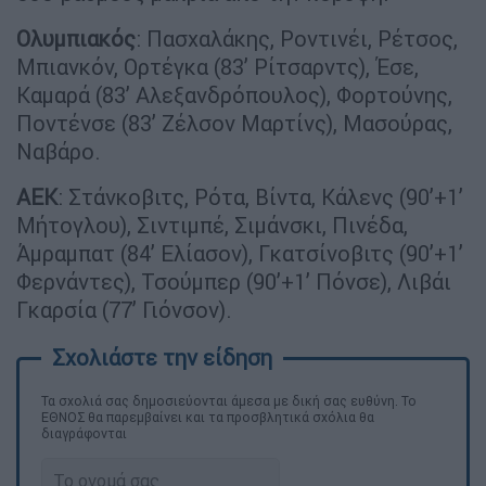
Ολυμπιακός
: Πασχαλάκης, Ροντινέι, Ρέτσος,
Μπιανκόν, Ορτέγκα (83’ Ρίτσαρντς), Έσε,
Καμαρά (83’ Αλεξανδρόπουλος), Φορτούνης,
Ποντένσε (83’ Ζέλσον Μαρτίνς), Μασούρας,
Ναβάρο.
ΑΕΚ
: Στάνκοβιτς, Ρότα, Βίντα, Κάλενς (90’+1’
Μήτογλου), Σιντιμπέ, Σιμάνσκι, Πινέδα,
Άμραμπατ (84’ Ελίασον), Γκατσίνοβιτς (90’+1’
Φερνάντες), Τσούμπερ (90’+1’ Πόνσε), Λιβάι
Γκαρσία (77’ Γιόνσον).
Τα σχολιά σας δημοσιεύονται άμεσα με δική σας ευθύνη. Το
ΕΘΝΟΣ θα παρεμβαίνει και τα προσβλητικά σχόλια θα
διαγράφονται