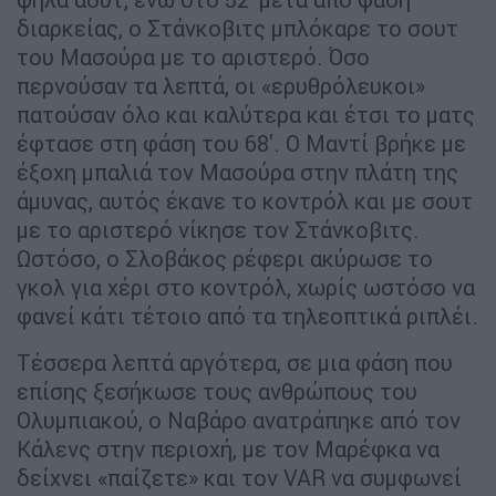
διαρκείας, ο Στάνκοβιτς μπλόκαρε το σουτ
του Μασούρα με το αριστερό. Όσο
περνούσαν τα λεπτά, οι «ερυθρόλευκοι»
πατούσαν όλο και καλύτερα και έτσι το ματς
έφτασε στη φάση του 68'. Ο Μαντί βρήκε με
έξοχη μπαλιά τον Μασούρα στην πλάτη της
άμυνας, αυτός έκανε το κοντρόλ και με σουτ
με το αριστερό νίκησε τον Στάνκοβιτς.
Ωστόσο, ο Σλοβάκος ρέφερι ακύρωσε το
γκολ για χέρι στο κοντρόλ, χωρίς ωστόσο να
φανεί κάτι τέτοιο από τα τηλεοπτικά ριπλέι.
Τέσσερα λεπτά αργότερα, σε μια φάση που
επίσης ξεσήκωσε τους ανθρώπους του
Ολυμπιακού, ο Ναβάρο ανατράπηκε από τον
Κάλενς στην περιοχή, με τον Μαρέφκα να
δείχνει «παίζετε» και τον VAR να συμφωνεί