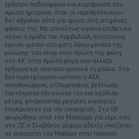
γρήγορο ποδόσφαιρο και κυριάρχησε στο
πρώτο ημίχρονο, όταν οι «ερυθρόλευκοι»
δεν έβγαλαν ούτε μία άμυνα στις στημένες
φάσεις της, Με απολύτως κανένα επιθετικό
πλάνο η ομάδα του Καρβαλιάλ, αντίστοιχα,
έμεινε «μέσα» στο ματς λόγω μονάχα της
μείωσης του σκορ στην πρώτη της φάση,
στο 44', στην πρώτη φορά που άλλαξε
γρήγορα και αποτελεσματικά τη μπάλα. Στο
δεύτερο ημίχρονο ωστόσο η ΑΕΚ
οπισθοχώρησε, ο Ολυμπιακός βελτίωσε
ταυτόχρονα την εικόνα του και κέρδισε
μέτρα, φτιάχνοντας μεγάλες ευκαιρίες
τουλάχιστον για την ισοφάριση. Στο 68'
ακυρώθηκε γκολ του Μασούρα για χέρι, ενώ
στο 72' ο Σλοβάκος ρέφερι έδειξε «παίζετε»
σε ανατροπή του Ναβάρο στην περιοχή.