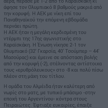
αέρα, πέρασε με 1-2 από το Καραϊσκάκη κι
άφησε τον Ολυμπιακό 8 βαθμούς μακριά από
την κορυφή. Η ΑΕΚ με νίκη επί του
Παναθηναϊκού την επόμενη εβδομάδα
περνάει πρώτη.
Η ΑΕΚ ήταν η μεγάλη κερδισμένη του
ντέρμπι της 17ης αγωνιστικής στο
Καραϊσκάκη. Η Ένωση νίκησε 2-1 τον
Ολυμπιακό (32' Γκαρσία, 40' Τσούμπερ – 44'
Μασούρας) και έμεινε σε απόσταση βολής
από την κορυφή (-2), στέλνοντας αντίστοιχα
τους «ερυθρόλευκους» στο -8 και πολύ πίσω
πλέον στη μάχη του τίτλου.
Η ομάδα του Αλμέιδα ήταν καλύτερη από
νωρίς στο ματς, με τυπικό μπάσιμο -στην
εποχή του Αργεντίνου- κόντρα στους
Πειραιώτες. Έφτιαξε ευκαιρίες, έπαιξε