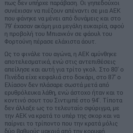
πως δεν υπήρχε παράβαση. Οι γηπεδούχοι
συνέχισαν να πιέζουν απέναντι σε μια ΑΕΚ
που φάνηκε να μένει από δυνάμεις και στο
79' έχασαν ακόμη μια μεγάλη ευκαιρία, αφού
η προβολή του Μπιανκόν σε φάουλ του
Φορτούνη πέρασε ελάχιστα άουτ.
Ως το φινάλε του αγώνα, η ΑΕΚ αμύνθηκε
αποτελεσματικά, ενώ στις αντεπιθέσεις
απείλησε και αυτή για τρίτο γκολ. Στο 80' ο
Πινέδα είχε κεφαλιά στο δοκάρι, στο 87' ο
Ελίασον δεν πλάσαρε σωστά μετά από
ερυθρόλευκα λάθη, ενώ άστοχο ήταν και το
κοντινό σουτ του Σιντιμπέ στο 94'. Τίποτα
δεν άλλαξε ως το τελευταίο σφύριγμα, με
την ΑΕΚ να κρατά το υπέρ της σκορ και να
παίρνει το τρίποντο που την κρατά μόλις
δύο βαθμούς μακριά από την κορυφή.