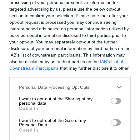
«κιτρινόμαυροι» εκμεταλλεύθηκαν και τη
processing of your personal or sensitive information for
targeted advertising by us, please use the below opt-out
μεγάλη τους δύναμη στον αέρα, επίσης
section to confirm your selection. Please note that after your
απέναντι σε έναν απολύτως αδιάβαστο
opt-out request is processed you may continue seeing
Ολυμπιακό, που συνεχίζει να μην μπορεί να
interest-based ads based on personal information utilized by
βγάλει αποτελεσματικά ούτε τις πλέον
us or personal information disclosed to third parties prior to
your opt-out. You may separately opt-out of the further
τυπικές άμυνες.
disclosure of your personal information by third parties on the
IAB’s list of downstream participants. This information may
Στο πρώτο τέταρτο, η ΑΕΚ είχε δύο τελικές
also be disclosed by us to third parties on the
IAB’s List of
με Τσούμπερ (4') και Πινέδα (15'), με τον
Downstream Participants
that may further disclose it to other
Πασχαλάκη να μπλοκάρει την πρώτη και τη
third parties.
δεύτερη να καταλήγει άουτ. Στο 20' ένα
Please note that this website/app uses one or more Google
Personal Data Processing Opt Outs
λάθος γύρισμα του Μασούρα έδωσε στον
services and may gather and store information including but
Ρότα την ευκαιρία να βγει τετ-α-τετ, όμως
not limited to your visit or usage behaviour. You may click to
I want to opt-out of the Sharing of my
personal data.
καθυστέρησε, έχασε το κοντρόλ και κόπηκε
grant or deny consent to Google and its third-party tags to
Opted In
use your data for below specified purposes in below Google
από Ρέτσο-Μπιανκόν. Άουτ πέρασε και η
consent section.
I want to opt-out of the Sale of my
κεφαλιά του Βίντα στο 27' σε ένα από τα
Personal Data.
πολλά κόρνερ του Άμραμπατ. Σε ένα ακόμη
Opted In
τέτοιο, στο 32', η ΑΕΚ άνοιξε τελικά το σκορ,