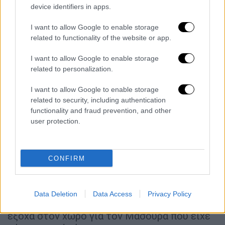
device identifiers in apps.
πρώτη κεφαλιά και πριν η μπάλα σκάσει στο
έδαφος, από κοντά ο Τσούμπερ έγραψε το 0-
I want to allow Google to enable storage
2. Αρχικά το γκολ ακυρώθηκε για οφσάιντ,
related to functionality of the website or app.
όμως μέσω VAR σωστά μέτρησε ένα δίλεπτο
I want to allow Google to enable storage
αργότερα.
related to personalization.
Στο φινάλε του πρώτου μέρους, ο
I want to allow Google to enable storage
Ολυμπιακός κατάφερε για πρώτη φορά να...
related to security, including authentication
σταυρώσει μια επίθεση της προκοπής, με
functionality and fraud prevention, and other
user protection.
αρχή μέση και τέλος και στην πρώτη του
φάση στο ματς, ευτύχησε να μειώσει το
σκορ, μένοντας μέσα στο κόλπο. Βγήκε στην
CONFIRM
αντεπίθεση, από δεξιά ο Χέσε τροφοδότησε
κεντρικά τον Ναβάρο, αυτός έστρωσε με τη
μία στον Φορτούνη, με τη σειρά του ο
Data Deletion
Data Access
Privacy Policy
αρχηγός του Ολυμπιακού άνοιξε τη μπάλα
έξοχα στον χώρο για τον Μασούρα που είχε