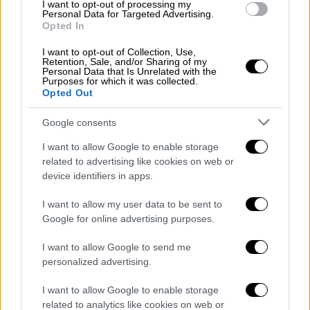
I want to opt-out of processing my
όταν ο Άμραμπατ εκτέλεσε, ο Λιβάι -ο
Personal Data for Targeted Advertising.
Opted In
καλύτερος παίκτης της στο ψηλό παιχνίδι-
έμεινε αμαρκάριστος, πήρε όση φόρα ήθελε
I want to opt-out of Collection, Use,
Retention, Sale, and/or Sharing of my
και με ένα έξοχο άλμα και αντίστοιχη
Personal Data that Is Unrelated with the
Purposes for which it was collected.
«καρφωτή» κεφαλιά, νίκησε Μπιανκόν και
Opted Out
Πασχαλάκη για το 0-1.
Google consents
Ξαναμπήκε στο ματς ο Ολυμπιακός
I want to allow Google to enable storage
related to advertising like cookies on web or
Πριν ο Ολυμπιακός συνέλθει από το 0-1, η
device identifiers in apps.
Ένωση βρήκε και το δεύτερο γκολ με σχεδόν
πανομοιότυπο τρόπο. Ήταν η φάση του 38'
I want to allow my user data to be sent to
όταν μετά από νέο κόρνερ του Άμραμπατ, η
Google for online advertising purposes.
«ερυθρόλευκη» άμυνα έδειξε ξανά την
I want to allow Google to send me
ολοκληρωτική έλλειψη ποιότητάς και
personalized advertising.
ατομικών ικανοτήτων, πέρα από τα προφανή
προβλήματα συνολικής λειτουργίας. Ο Λιβάι
I want to allow Google to enable storage
related to analytics like cookies on web or
νίκησε ξανά τον Μπιανκόν στον αέρα για την