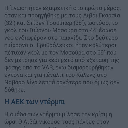
Η Ένωση ήταν εξαιρετική στο πρώτο μέρος,
όταν και προηγήθηκε με τους Λιβάι Γκαρσία
(32΄) και Στίβεν Τσούμπερ (38΄), ωστόσο, το
γκολ του Γιώργου Μασούρα στο 44΄ έδωσε
νέο ενδιαφέρον στο παιχνίδι. Στο δεύτερο
ημίχρονο οι Ερυθρόλευκοι ήταν καλύτεροι,
πέτυχαν γκολ με τον Μασούρα στο 69΄ που
δεν μέτρησε για χέρι μετά από εξέταση της
φάσης από το VAR, ενώ διαμαρτυρήθηκαν
έντονα και για πέναλτι του Κάλενς στο
Ναβάρο λίγα λεπτά αργότερα που όμως δεν
δόθηκε.
Η ΑΕΚ των ντέρμπι
Η ομάδα των ντέρμπι μίλησε την κρίσιμη
ώρα. Ο Λιβάι νικούσε τους πάντες στον