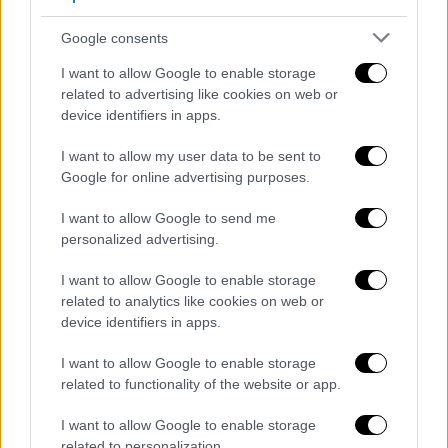
Η NASA φωτογράφισε την Ιώ
Google consents
I want to allow Google to enable storage
«Εξετάζουμε πόσο συχνά εκρήγνυνται, πόσο
related to advertising like cookies on web or
φωτεινά και καυτά είναι, πώς αλλάζει το
device identifiers in apps.
σχήμα της ροής της λάβας και πώς η
I want to allow my user data to be sent to
δραστηριότητα της Ιώ συνδέεται με τη ροή
Google for online advertising purposes.
των φορτισμένων σωματιδίων στη
μαγνητόσφαιρα του Δία», είπε.
I want to allow Google to send me
personalized advertising.
400 ενεργά ηφαίστεια
I want to allow Google to enable storage
Ο Jovian Infrared Auroral Mapper (JIRAM) του
related to analytics like cookies on web or
device identifiers in apps.
ανιχνευτή, ο οποίος λαμβάνει εικόνες στο
υπέρυθρο, συνέλεξε τις θερμικές υπογραφές
I want to allow Google to enable storage
που εκπέμπονται από τα 400 ενεργά
related to functionality of the website or app.
ηφαίστεια και επιπλέον σβησμένες
I want to allow Google to enable storage
καλδέρες που καλύπτουν την επιφάνεια του
related to personalization.