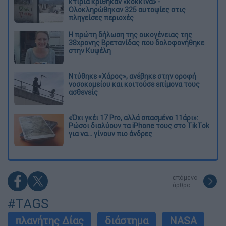
κτίρια κρίθηκαν «κόκκινα» -
Ολοκληρώθηκαν 325 αυτοψίες στις
πληγείσες περιοχές
Η πρώτη δήλωση της οικογένειας της
38χρονης Βρετανίδας που δολοφονήθηκε
στην Κυψέλη
Ντύθηκε «Χάρος», ανέβηκε στην οροφή
νοσοκομείου και κοιτούσε επίμονα τους
ασθενείς
«Όχι γκέι 17 Pro, αλλά σπασμένο 11άρι»:
Ρώσοι διαλύουν τα iPhone τους στο TikTok
για να... γίνουν πιο άνδρες
επόμενο
άρθρο
#TAGS
πλανήτης Δίας
διάστημα
NASA