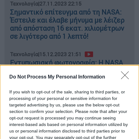
Τεχνολογία
|
27.11.2023 22:15
Σημαντικό επίτευγμα από τη NASA:
Έστειλε και έλαβε μήνυμα με λέιζερ
από απόσταση 16 εκατ. χιλιομέτρων
σε λιγότερο από 1 λεπτό!
Τεχνολογία
|
15.12.2023 21:51
Εντυπωσιακή φωτογραφία: Η NASA
κατέγραψε τεράστια ηλιακή έκλαψη
Do Not Process My Personal Information
If you wish to opt-out of the sale, sharing to third parties, or
processing of your personal or sensitive information for
«Συνδυάζοντας τα δεδομένα από αυτή την
targeted advertising by us, please use the below opt-out
πτήση με τις προηγούμενες παρατηρήσεις
section to confirm your selection. Please note that after your
μας, η επιστημονική ομάδα του Juno μελετά
opt-out request is processed you may continue seeing
πώς ποικίλλουν τα ηφαίστεια της Ιώ»,
interest-based ads based on personal information utilized by
us or personal information disclosed to third parties prior to
δήλωσε ο επικεφαλής ερευνητής του Juno,
your opt-out. You may separately opt-out of the further