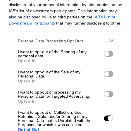
Σκοτ Μπόλτον του Νοτιοδυτικού
disclosure of your personal information by third parties on the
Ερευνητικού Ινστιτούτου στο Σαν Αντόνιο.
IAB’s list of downstream participants. This information may
also be disclosed by us to third parties on the
IAB’s List of
Downstream Participants
that may further disclose it to other
third parties.
Please note that this website/app uses one or more Google
Personal Data Processing Opt Outs
services and may gather and store information including but
not limited to your visit or usage behaviour. You may click to
I want to opt-out of the Sharing of my
personal data.
grant or deny consent to Google and its third-party tags to
Opted In
use your data for below specified purposes in below Google
consent section.
I want to opt-out of the Sale of my
Personal Data.
Opted In
I want to opt-out of processing my
Personal Data for Targeted Advertising.
Opted In
I want to opt-out of Collection, Use,
Retention, Sale, and/or Sharing of my
Personal Data that Is Unrelated with the
Purposes for which it was collected.
Opted Out