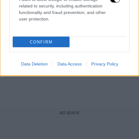
related to security, including authentication
ΑΛΛΑ #TAGS
functionality and fraud prevention, and other
ειδήσεις τώρα
διάστημα
NASA
user protection.
γαλαξίας
πύραυλος
αστεροειδής
CONFIRM
τηλεσκόπιο Hubble
Data Deletion
Data Access
Privacy Policy