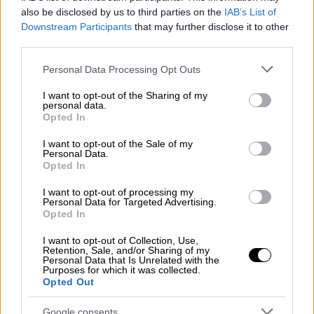
also be disclosed by us to third parties on the
IAB’s List of
Downstream Participants
that may further disclose it to other
third parties.
Please note that this website/app uses one or more Google
Personal Data Processing Opt Outs
services and may gather and store information including but
not limited to your visit or usage behaviour. You may click to
I want to opt-out of the Sharing of my
personal data.
grant or deny consent to Google and its third-party tags to
Opted In
use your data for below specified purposes in below Google
consent section.
I want to opt-out of the Sale of my
Personal Data.
Opted In
Κόσμος
|
16.10.2021 22:53
I want to opt-out of processing my
NASA: Ξεκίνησε το ταξίδι για τον Δία η
Personal Data for Targeted Advertising.
Opted In
12ετής αποστολή Λούσι
I want to opt-out of Collection, Use,
Λόγω της πολυπολοκότητάς της η
Retention, Sale, and/or Sharing of my
Personal Data that Is Unrelated with the
αποστολή προετοιμαζόταν για χρόνια
Purposes for which it was collected.
Opted Out
Google consents