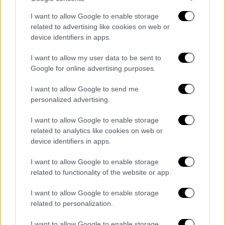
I want to allow Google to enable storage
related to advertising like cookies on web or
device identifiers in apps.
I want to allow my user data to be sent to
Google for online advertising purposes.
I want to allow Google to send me
personalized advertising.
I want to allow Google to enable storage
related to analytics like cookies on web or
Τεχνολογία
|
10.06.2019 11:12
device identifiers in apps.
Το βράδυ της Δευτέρας έρχεται ο πιο
I want to allow Google to enable storage
κοντινός-μεγάλος-φωτεινός Δίας της
related to functionality of the website or app.
χρονιάς
I want to allow Google to enable storage
Η Γη θα βρεθεί ακριβώς ανάμεσα στον Δία
related to personalization.
και στον Ήλιο - στο φαινόμενο που λέγεται
«αντίθεση»
I want to allow Google to enable storage