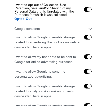
I want to opt-out of Collection, Use,
Ιπποκράτειος Πολιτεία όπως
Retention, Sale, and/or Sharing of my
Καλιφόρνια: Μπουλντόζες για να μη
Personal Data that Is Unrelated with the
Purposes for which it was collected.
γίνει ένα νέο Μάτι
Opted Out
Σε εξέλιξη τεράστια επιχείρηση καθαρισμού
Google consents
και δημιουργίας αντιπυρικών ζωνών για να
I want to allow Google to enable storage
αποφευχθεί μία νέα τραγωδία - Σε χρόνο
related to advertising like cookies on web or
ρεκόρ και η υπογειοποίηση του δικτύου του
device identifiers in apps.
ΔΕΔΔΗΕ.
I want to allow my user data to be sent to
Google for online advertising purposes.
I want to allow Google to send me
personalized advertising.
I want to allow Google to enable storage
related to analytics like cookies on web or
device identifiers in apps.
I want to allow Google to enable storage