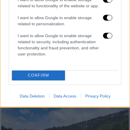
related to functionality of the website or app.
I want to allow Google to enable storage
Ελλάδα
|
16.05.2021 15:34
related to personalization.
Κτηνωδία: Ενώ μιλούσε ο Χαρδαλιάς
σκότωναν χελώνες στη λίμνη Μπελέτσι
I want to allow Google to enable storage
related to security, including authentication
Σοκ έχει προκαλέσει η μαζική εξόντωση
functionality and fraud prevention, and other
των νεροχελώνων στην τεχνητή λίμνη της
user protection.
Ιπποκρατείου Πολιτείας την ώρα που
βρίσκονταν στην περιοχή ο υφυπουργός
Πολιτικής Προστασίας και Διαχείρισης
CONFIRM
Κρίσεων Νίκος Χαρδαλιάς και ο
υφυπουργός περιβάλλοντος Γιώργος
Αμυράς
Data Deletion
Data Access
Privacy Policy