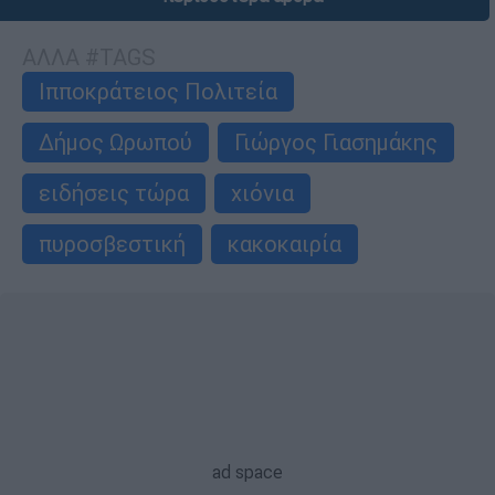
ΑΛΛΑ #TAGS
Ιπποκράτειος Πολιτεία
Δήμος Ωρωπού
Γιώργος Γιασημάκης
ειδήσεις τώρα
χιόνια
πυροσβεστική
κακοκαιρία