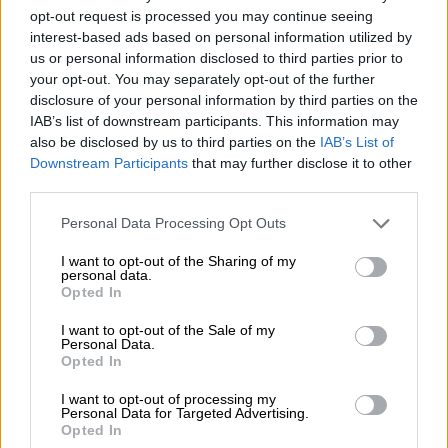
Ελλάδα
|
22.01.2022 19:05
opt-out request is processed you may continue seeing
interest-based ads based on personal information utilized by
Μαγικές εικόνες από τη χιονισμένη
us or personal information disclosed to third parties prior to
λίμνη Μπελέτσι στην Πάρνηθα
your opt-out. You may separately opt-out of the further
disclosure of your personal information by third parties on the
Χιονισμένο το τοπίο στην Ιπποκράτειο
IAB’s list of downstream participants. This information may
Πολιτεία
also be disclosed by us to third parties on the
IAB’s List of
Downstream Participants
that may further disclose it to other
third parties.
Please note that this website/app uses one or more Google
Personal Data Processing Opt Outs
services and may gather and store information including but
not limited to your visit or usage behaviour. You may click to
I want to opt-out of the Sharing of my
personal data.
grant or deny consent to Google and its third-party tags to
Opted In
use your data for below specified purposes in below Google
consent section.
I want to opt-out of the Sale of my
Personal Data.
Opted In
I want to opt-out of processing my
Personal Data for Targeted Advertising.
Opted In
Ελλάδα
|
27.05.2021 10:35