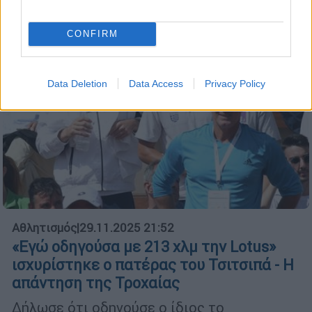
CONFIRM
Data Deletion
Data Access
Privacy Policy
Αθλητισμός
|
29.11.2025 21:52
«Εγώ οδηγούσα με 213 χλμ την Lotus»
ισχυρίστηκε ο πατέρας του Τσιτσιπά - Η
απάντηση της Τροχαίας
Δήλωσε ότι οδηγούσε ο ίδιος το