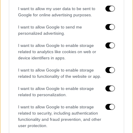
I want to allow my user data to be sent to
Google for online advertising purposes.
I want to allow Google to send me
personalized advertising.
I want to allow Google to enable storage
related to analytics like cookies on web or
device identifiers in apps.
I want to allow Google to enable storage
related to functionality of the website or app.
I want to allow Google to enable storage
Αθλητισμός
|
29.11.2025 22:11
related to personalization.
Τρομερό φινάλε και νίκη στο 99' για τον
I want to allow Google to enable storage
Άρη επί της μαχητικής ΑΕΛ
related to security, including authentication
functionality and fraud prevention, and other
Ο Άρης επικράτησε 2-1 της ΑΕΛ
user protection.