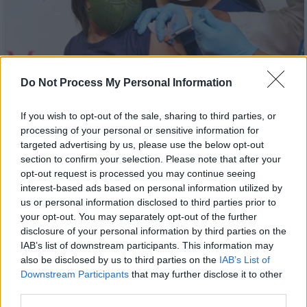
Do Not Process My Personal Information
If you wish to opt-out of the sale, sharing to third parties, or
processing of your personal or sensitive information for
Κόσμος
|
29.11.2025 22:39
targeted advertising by us, please use the below opt-out
New York Times: Ο FDA αποδίδει 10
section to confirm your selection. Please note that after your
θανάτους παιδιών στα εμβόλια κατά του
opt-out request is processed you may continue seeing
interest-based ads based on personal information utilized by
κορονοϊού
us or personal information disclosed to third parties prior to
Ωστόσο, το υπόμνημα δεν αποκάλυψε την
your opt-out. You may separately opt-out of the further
ηλικία ή την προηγούμενη κατάσταση υγείας
disclosure of your personal information by third parties on the
IAB’s list of downstream participants. This information may
των παιδιών
also be disclosed by us to third parties on the
IAB’s List of
Downstream Participants
that may further disclose it to other
third parties.