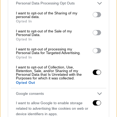
Please note that this website/app uses one or more Google
Personal Data Processing Opt Outs
services and may gather and store information including but
not limited to your visit or usage behaviour. You may click to
I want to opt-out of the Sharing of my
personal data.
grant or deny consent to Google and its third-party tags to
Opted In
use your data for below specified purposes in below Google
consent section.
I want to opt-out of the Sale of my
Personal Data.
Opted In
I want to opt-out of processing my
Personal Data for Targeted Advertising.
Opted In
I want to opt-out of Collection, Use,
Retention, Sale, and/or Sharing of my
Αθλητισμός
|
29.11.2025 22:28
Personal Data that Is Unrelated with the
Purposes for which it was collected.
Super League: Επιστροφή στις νίκες
Opted Out
με... τριάρα για την Κηφισιά
Google consents
Η Κηφισιά επικράτησε 3-0 του
Πανσερραϊκού
I want to allow Google to enable storage
related to advertising like cookies on web or
device identifiers in apps.