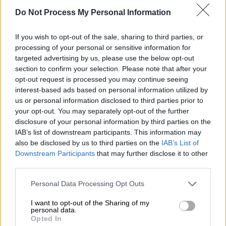
εξωτερικούς χώρους και επιστροφή των
Do Not Process My Personal Information
σχολικών εκδρομών.
If you wish to opt-out of the sale, sharing to third parties, or
Τα μέτρα που εισηγήθηκε η επιτροπή
processing of your personal or sensitive information for
Να αυξηθεί το ποσοστό πληρότητας στα
targeted advertising by us, please use the below opt-out
section to confirm your selection. Please note that after your
γήπεδα στο 50%.
Σήμερα
opt-out request is processed you may continue seeing
στα
γήπεδα
επιτρέπεται η κάλυψη μόνο
interest-based ads based on personal information utilized by
σε ποσοστό 10% και με όριο τα 1000
us or personal information disclosed to third parties prior to
άτομα. Πρόκειται για ένα μέτρο στο
your opt-out. You may separately opt-out of the further
disclosure of your personal information by third parties on the
οποίο οι ειδικοί φαίνεται ότι δεν έχουν
IAB’s list of downstream participants. This information may
αντίρρηση καθώς θεωρούν ότι είναι
also be disclosed by us to third parties on the
IAB’s List of
συνήθως εξωτερικοί χώροι συνεπώς
Downstream Participants
that may further disclose it to other
μπορούν οι ομάδες να τηρήσουν τα
third parties.
μέτρα για τους φιλάθλους τους.
Please note that this website/app uses one or more Google
Personal Data Processing Opt Outs
Κατάργηση της
services and may gather and store information including but
υποχρεωτικής
μάσκας
στους
not limited to your visit or usage behaviour. You may click to
I want to opt-out of the Sharing of my
personal data.
grant or deny consent to Google and its third-party tags to
εξωτερικούς χώρους.
Παρότι ελάχιστοι
Opted In
use your data for below specified purposes in below Google