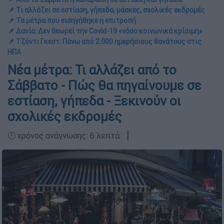
📌 Τι αλλάζει σε εστίαση, γήπεδα, μάσκες, σχολικές εκδρομές
📌 Τα μέτρα που εισηγήθηκε η επιτροπή
📌 Δανία: Δεν θεωρεί την Covid-19 «νόσο κοινωνικά κρίσιμη»
📌 Τζόντι Γκεστ: Πάνω από 2.000 ημερήσιους θανάτους στις
ΗΠΑ
Νέα μέτρα: Τι αλλάζει από το
Σάββατο - Πώς θα πηγαίνουμε σε
εστίαση, γήπεδα - Ξεκινούν οι
σχολικές εκδρομές
🕛 χρόνος ανάγνωσης: 6 λεπτά ┋