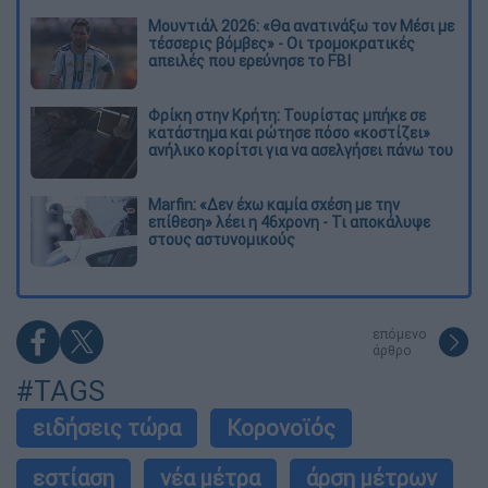
Μουντιάλ 2026: «Θα ανατινάξω τον Μέσι με
τέσσερις βόμβες» - Οι τρομοκρατικές
απειλές που ερεύνησε το FBI
Φρίκη στην Κρήτη: Τουρίστας μπήκε σε
κατάστημα και ρώτησε πόσο «κοστίζει»
ανήλικο κορίτσι για να ασελγήσει πάνω του
Marfin: «Δεν έχω καμία σχέση με την
επίθεση» λέει η 46χρονη - Τι αποκάλυψε
στους αστυνομικούς
επόμενο
άρθρο
#TAGS
ειδήσεις τώρα
Κορονοϊός
εστίαση
νέα μέτρα
άρση μέτρων