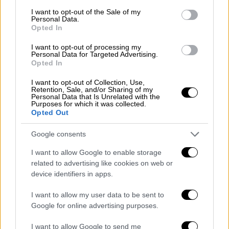
πλέον τη χρησιμοποιούν σε
consent section.
I want to opt-out of the Sale of my
εξωτερικούς χώρους αφού δεν
Personal Data.
Opted In
επιβάλλονται και πρόστιμα, υπάρχουν
επιστήμονες που δεν συμφωνούν να
I want to opt-out of processing my
Personal Data for Targeted Advertising.
αρθεί το μέτρο. Εκτιμούν ότι αυτό
Opted In
πρέπει να γίνει τις επόμενες
εβδομάδες.
I want to opt-out of Collection, Use,
Retention, Sale, and/or Sharing of my
Να επιτραπούν στην
εστίαση
και την
Personal Data that Is Unrelated with the
Purposes for which it was collected.
ψυχαγωγία και οι όρθιοι
. Στην τελευταία
Opted Out
συνεδρίασή τους πάντως οι ειδικοί
Google consents
έδωσαν το πράσινο φως ώστε να μην
υπάρχει περιορισμός ατόμων ανά
I want to allow Google to enable storage
τραπέζι, με συνέπεια να καταργηθούν
related to advertising like cookies on web or
device identifiers in apps.
στην πράξη τα οποία μέτρα στην
ψυχαγωγία και την εστίαση.
I want to allow my user data to be sent to
Θετικά απάντησαν οι επιστήμονες της
Google for online advertising purposes.
επιτροπής για το θέμα των
σχολικών
I want to allow Google to send me