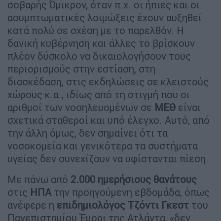
σοβαρής Όμικρον, όταν π.χ. οι ήπιες και οι
ασυμπτωματικές λοιμώξεις έχουν αυξηθεί
κατά πολύ σε σχέση με το παρελθόν. Η
δανική κυβέρνηση και άλλες το βρίσκουν
πλέον δύσκολο να δικαιολογήσουν τους
περιορισμούς στην εστίαση, στη
διασκέδαση, στις εκδηλώσεις σε κλειστούς
χώρους κ.α., ιδίως από τη στιγμή που οι
αριθμοί των νοσηλευομένων σε
ΜΕΘ
είναι
σχετικά σταθεροί και υπό έλεγχο. Αυτό, από
την άλλη όμως, δεν σημαίνει ότι τα
νοσοκομεία και γενικότερα τα συστήματα
υγείας δεν συνεχίζουν να υφίστανται πίεση.
Με πάνω από
2.000 ημερήσιους θανάτους
στις
ΗΠΑ
την προηγούμενη εβδομάδα, όπως
ανέφερε η
επιδημιολόγος Τζόντι Γκεστ
του
Πανεπιστημίου Έμορι της Ατλάντα, «δεν