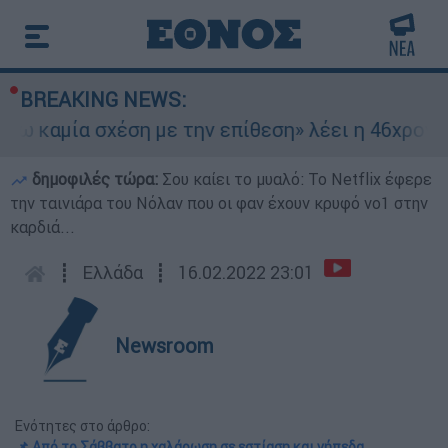
BREAKING NEWS:
αμία σχέση με την επίθεση» λέει η 46χρονη - Τι
δημοφιλές τώρα:
Σου καίει το μυαλό: Το Netflix έφερε
την ταινιάρα του Νόλαν που οι φαν έχουν κρυφό νο1 στην
καρδιά...
┋
Ελλάδα
┋
16.02.2022 23:01
Newsroom
Ενότητες στο άρθρο:
📌 Από το Σάββατο η χαλάρωση σε εστίαση και γήπεδα