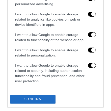
εκδρομών
από την 1η Μαρτίου, ώστε να
personalized advertising.
μπορέσουν οι μαθητές να
κοινωνικοποιηθούν. Άλλωστε οι
I want to allow Google to enable storage
εκδρομές είχαν απαγορευθεί το
related to analytics like cookies on web or
device identifiers in apps.
μεγαλύτερο διάστημα της πανδημίας και
υπάρχουν παιδιά που δεν έχουν ζήσει
I want to allow Google to enable storage
καν αυτήν τη μαθητική εμπειρία.
related to functionality of the website or app.
Τέλος η επιτροπή εισηγήθηκε αρνητικά
I want to allow Google to enable storage
για τις
παρελάσεις.
related to personalization.
Για «ενδημική αυταπάτη» προειδοποιούν
I want to allow Google to enable storage
επιστήμονες - Νωρίς για άρση μέτρων
related to security, including authentication
functionality and fraud prevention, and other
Η βιασύνη αρκετών χωρών να άρουν τα
user protection.
μέτρα
κατά του
κορονοϊού
, αν όχι να
κηρύξουν το τέλος της
πανδημίας
, με το
σκεπτικό ότι έφτασε πλέον η ώρα να
CONFIRM
συμβιώσουμε με την
Covid-19,
έχει κάνει