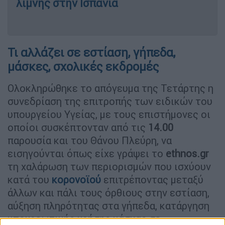
λίμνης στην Ισπανία
Τι αλλάζει σε εστίαση, γήπεδα,
μάσκες, σχολικές εκδρομές
Ολοκληρώθηκε το απόγευμα της Τετάρτης η
συνεδρίαση της επιτροπής των ειδικών του
υπουργείου Υγείας, με τους επιστήμονες οι
οποίοι συσκέπτονταν από τις
14.00
παρουσία και του Θάνου Πλεύρη, να
εισηγούνται όπως είχε γράψει το
ethnos.gr
τη χαλάρωση των περιορισμών που ισχύουν
κατά του
κορονοϊού
επιτρέποντας μεταξύ
άλλων και πάλι τους όρθιους στην εστίαση,
αύξηση πληρότητας στα γήπεδα, κατάργηση
υποχρεωτικής χρήσης μάσκας σε