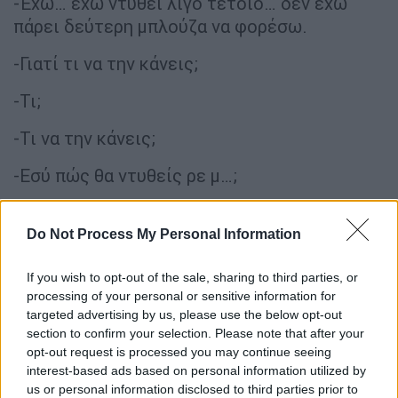
-Έχω… έχω ντυθεί λίγο τέτοιο… δεν έχω
πάρει δεύτερη μπλούζα να φορέσω.
-Γιατί τι να την κάνεις;
-Τι;
-Τι να την κάνεις;
-Εσύ πώς θα ντυθείς ρε μ…;
-Κυριλέ ρε, δεν χρειάζεται…
Do Not Process My Personal Information
-Ε, αυτό σου λέω, δεν έχω ντυθεί κυριλέ.
If you wish to opt-out of the sale, sharing to third parties, or
-Κλάιν μάιν ρε τώρα.
processing of your personal or sensitive information for
targeted advertising by us, please use the below opt-out
-Καλά εντάξει γ… το.
section to confirm your selection. Please note that after your
opt-out request is processed you may continue seeing
-Ντάξει;
interest-based ads based on personal information utilized by
us or personal information disclosed to third parties prior to