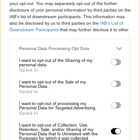
-Ναι έλα, μπάι.
your opt-out. You may separately opt-out of the further
disclosure of your personal information by third parties on the
-Έχεις τα απαραίτητα;
IAB’s list of downstream participants. This information may
also be disclosed by us to third parties on the
IAB’s List of
-Ναι. Δεν έχω κοκάλινα, δεν πήρα κοκάλινα…
Downstream Participants
that may further disclose it to other
third parties.
-Ρε σταμάτα ρε εντάξει…
Please note that this website/app uses one or more Google
Personal Data Processing Opt Outs
Στη συνέχεια
ο δεύτερος απενεργοποιεί
την
services and may gather and store information including but
τηλεφωνική του συσκευή, κάτι που αποτελεί
not limited to your visit or usage behaviour. You may click to
I want to opt-out of the Sharing of my
personal data.
grant or deny consent to Google and its third-party tags to
συνήθη τακτική των κατηγορουμένων, έως
Opted In
use your data for below specified purposes in below Google
την 23:21:39 που τον καλεί και συνομιλεί με
consent section.
I want to opt-out of the Sale of my
την μητέρα του, η οποία εμφανώς ανήσυχη
Personal Data.
Opted In
τον ρωτάει πού βρίσκεται:
I want to opt-out of processing my
-Έλα ρε μαμά… έλα… έλα…
Personal Data for Targeted Advertising.
Opted In
-Ακούς; Έλα μ’ ακούς;
I want to opt-out of Collection, Use,
Retention, Sale, and/or Sharing of my
-Ναι, ναι. Πού είσαι;;;
Personal Data that Is Unrelated with the
Purposes for which it was collected.