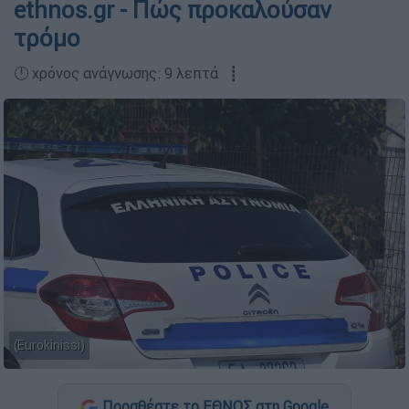
ethnos.gr - Πώς προκαλούσαν
τρόμο
🕛 χρόνος ανάγνωσης: 9 λεπτά ┋
(Eurokinissi)
Προσθέστε το ΕΘΝΟΣ στη Google