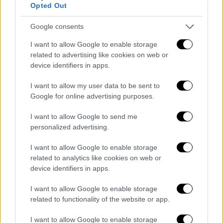
Opted Out
-Αθήνα.
Google consents
-Τι κάνεις εκεί;
I want to allow Google to enable storage
-Τώρα… έχουμε βγει πήραμε να φάμε τώρα.
related to advertising like cookies on web or
device identifiers in apps.
-Με ποιον;
I want to allow my user data to be sent to
-Με τον Θανάση.
Google for online advertising purposes.
-Τι ώρα θα γυρίσεις;
I want to allow Google to send me
personalized advertising.
-Δεν ξέρω, τι θες;
I want to allow Google to enable storage
-Έχεις φύγει από νωρίς έχεις (ακατάληπτο)…
related to analytics like cookies on web or
- Ντάξει έλα γεια γεια…».
device identifiers in apps.
Ακολούθως ο ίδιος συνομιλεί με άγνωστο
I want to allow Google to enable storage
related to functionality of the website or app.
άτομο και αναφέρει στον συνομιλητή του ότι
μόλις τώρα τελείωσε και ότι έγινε σόου:
I want to allow Google to enable storage