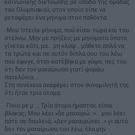
κοινωνικής δικτύωσης με οπαδό της ομάδας
του Ολυμπιακού, στον οποίο είπε να
μεταφέρει ένα μήνυμα στον παθόντα:
-Μου ‘στειλε μήνυμα, πού είσαι τώρα και του
στέλνω. Μην με πρήζεις με μηνύματα όποτε
γίνεται κάτι, μα… μη κλαψ… μάθετε απλά να
το τρώτε και σε αυτόν δίπλα σου του λέω
που έφυγε, όταν κατέβηκα με γύψο, πες του
ότι δεν τον μαχαίρωσα γιατί φοράω
πατελόνια...
Στη συνέχεια αναφέρει στον συνομιλητή της
ότι ήταν τρία άτομα:
-Ποιο ρε μ…; Τρία άτομα ήμασταν, είσαι
βλάκας; Μου λέει «δε μαχαιρώ..»… μου λέει
πάτε σε δουλειά; «Δεν μαχαιρώνει..» γι αυτό
δεν τον μαχαίρωσα του λέω, έλα μην