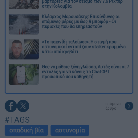
μαρτυρίες για τον σεισμό των 7,6 Ρίχτερ
στην Κολομβία
Κλέαρχος Μαρουσάκης: Επικίνδυνες οι
επόμενες μέρες με έως 9 μποφόρ - Οι
περιοχές που θα επηρεαστούν
«Το παιχνίδι τελείωσε»: Η στιγμή που
αστυνομικοί εντοπίζουν stalker κρυμμένο
κάτω από κρεβάτι
Θες να μάθεις ξένη γλώσσα; Αυτές είναι οι 7
εντολές για να κάνεις το ChatGPT
προσωπικό σου καθηγητή
επόμενο
άρθρο
#TAGS
οπαδική βία
αστυνομία