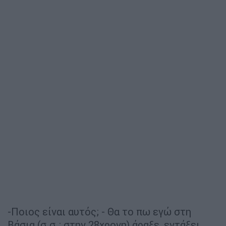
-Ποιος είναι αυτός; - Θα το πω εγώ στη
Βάσια (σ.σ.: στην 28χρονη) άραξε, εντάξει,