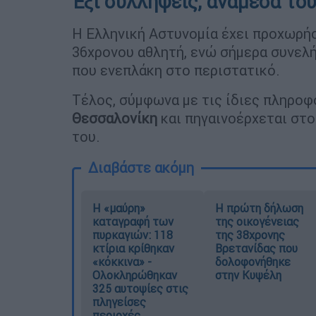
Έξι συλλήψεις, ανάμεσά του
Η Ελληνική Αστυνομία έχει προχωρή
36χρονου αθλητή, ενώ σήμερα συνελή
που ενεπλάκη στο περιστατικό.
Τέλος, σύμφωνα με τις ίδιες πληροφ
Θεσσαλονίκη
και πηγαινοέρχεται στ
του.
Διαβάστε ακόμη
Η «μαύρη»
Η πρώτη δήλωση
καταγραφή των
της οικογένειας
πυρκαγιών: 118
της 38χρονης
κτίρια κρίθηκαν
Βρετανίδας που
«κόκκινα» -
δολοφονήθηκε
Ολοκληρώθηκαν
στην Κυψέλη
325 αυτοψίες στις
πληγείσες
περιοχές