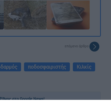
επόμενο άρθρο
οδαρμός
ποδοσφαιριστής
Κιλκίς
Έθνος στο Google News!
 λεπτό, με την υπογραφή του www.ethnos.gr