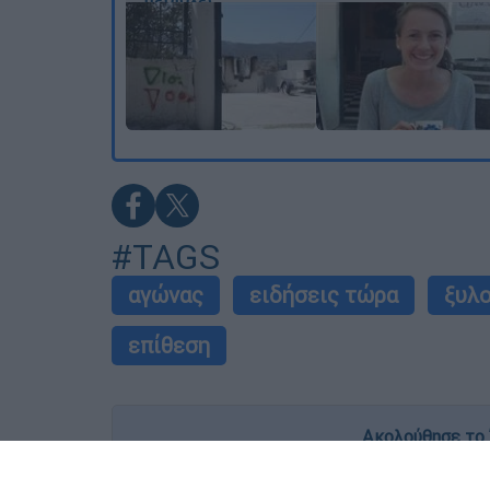
#TAGS
αγώνας
ειδήσεις τώρα
ξυλ
επίθεση
Ακολούθησε το 
Live όλες οι εξελίξεις λεπτό προς