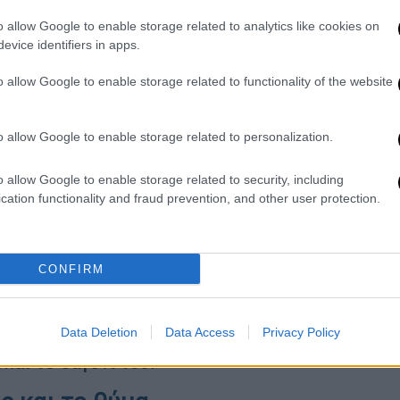
ποδοσφαιριστή μετά από αγώνα-Στο
o allow Google to enable storage related to analytics like cookies on
evice identifiers in apps.
o allow Google to enable storage related to functionality of the website
 της «φυλακισμένους» – Την εξέδιδαν
o allow Google to enable storage related to personalization.
 Πώς δρούσε το κύκλωμα μαστροπών
o allow Google to enable storage related to security, including
cation functionality and fraud prevention, and other user protection.
ιατί μεταφέρθηκαν σε εργαστήριο της
 εξετάσεις της Τζωρτζίνας
CONFIRM
Data Deletion
Data Access
Privacy Policy
ρονος μετά τις εξετάσεις που υποβλήθηκε
και το
σαγόνι
του.