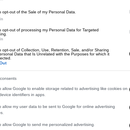
τα και τον χτύπησαν με
κλοτσιές
στο
ς συμπλοκής ήταν μία λογομαχία
o opt-out of the Sale of my Personal Data.
ή από την αντίπαλη ομάδα κατά τον αγώνα.
In
ησε στην
αποβολή
των δύο αθλητών.
to opt-out of processing my Personal Data for Targeted
ing.
In
ς στο κεφάλι» - Έσπασε κλείδα
o opt-out of Collection, Use, Retention, Sale, and/or Sharing
ersonal Data that Is Unrelated with the Purposes for which it
lected.
Out
αγώνα, όταν άγνωστοι κινήθηκαν με οχήματα
ύπησαν στο πρόσωπο τον 36χρονο. Σύμφωνα
consents
ο οχήματα
τον ακολουθούσαν από πίσω μετά
 περίμεναν στο Πολύκαστρο. Εκεί έγινε η
o allow Google to enable storage related to advertising like cookies on
αν στο έδαφος και
τον χτυπούσαν
με
evice identifiers in apps.
o allow my user data to be sent to Google for online advertising
s.
to allow Google to send me personalized advertising.