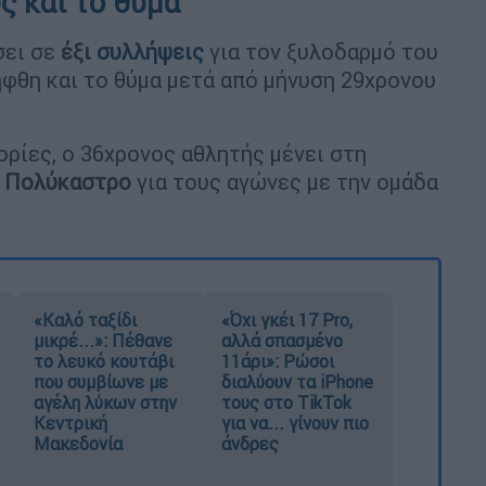
ς και το θύμα
σει σε
έξι
συλλήψεις
για τον ξυλοδαρμό του
φθη και το θύμα μετά από μήνυση 29χρονου
ορίες, ο 36χρονος αθλητής μένει στη
ο
Πολύκαστρο
για τους αγώνες με την ομάδα
«Καλό ταξίδι
«Όχι γκέι 17 Pro,
μικρέ...»: Πέθανε
αλλά σπασμένο
το λευκό κουτάβι
11άρι»: Ρώσοι
που συμβίωνε με
διαλύουν τα iPhone
αγέλη λύκων στην
τους στο TikTok
Κεντρική
για να... γίνουν πιο
Μακεδονία
άνδρες