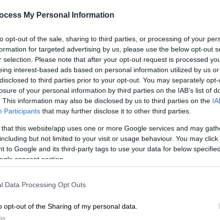
ocess My Personal Information
to opt-out of the sale, sharing to third parties, or processing of your per
formation for targeted advertising by us, please use the below opt-out s
r selection. Please note that after your opt-out request is processed y
eing interest-based ads based on personal information utilized by us or
disclosed to third parties prior to your opt-out. You may separately opt-
losure of your personal information by third parties on the IAB’s list of
. This information may also be disclosed by us to third parties on the
IA
Participants
that may further disclose it to other third parties.
 το ΕΘΝΟΣ στη Google
 that this website/app uses one or more Google services and may gath
including but not limited to your visit or usage behaviour. You may click 
 to Google and its third-party tags to use your data for below specifi
ς επίθεσης
που
δέχθηκε ο 36χρονος
ogle consent section.
τέβαινε σε φίλο του μετά τον
δονικό Γρίβας. Ο πρόεδρος της
l Data Processing Opt Outs
α.
o opt-out of the Sharing of my personal data.
έας Πούλκας, μιλώντας στο
thesstoday.gr
,
In