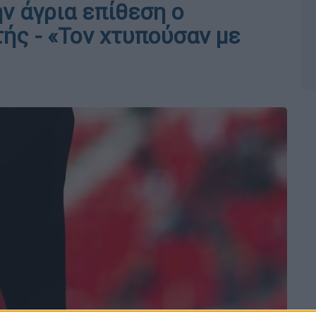
ν άγρια επίθεση ο
ής - «Τον χτυπούσαν με