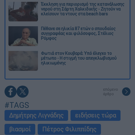
Έκκληση για περιορισμό της κατανάλωσης
νερού στη Σάρτη Χαλκιδικής - Ζητούν να
κλείσουν τα ντους στα beach bars
Πέθανε σε ηλικία 87 ετών ο σπουδαίος
συγγραφέας και φιλόσοφος, Στέλιος
Ρόμφος
Φωτιά στον Κουβαρά: Υπό έλεγχο το
μέτωπο - Η στιγμή του απεγκλωβισμού
ηλικιωμένης
επόμενο
άρθρο
#TAGS
Δημήτρης Λιγνάδης
ειδήσεις τώρα
βιασμοί
Πέτρος Φιλιππίδης