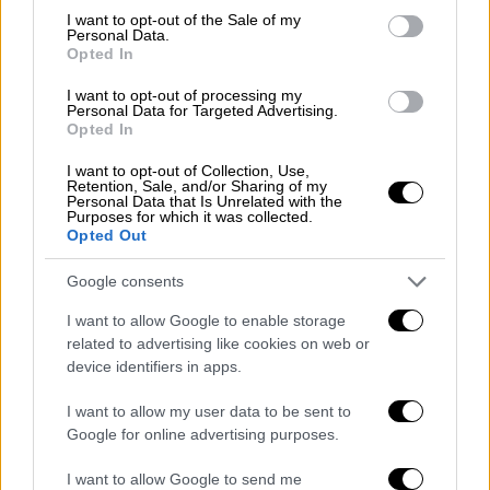
οι μάρτυρες που «έκαψαν» την Ρούλα
consent section.
I want to opt-out of the Sale of my
Πισπιρίγκου - Πού στρέφονται οι
Personal Data.
έρευνες
Opted In
I want to opt-out of processing my
Personal Data for Targeted Advertising.
Ελλάδα
|
31.03.2022 23:00
Opted In
Η Αγγελική Νικολούλη για τη Ρούλα
I want to opt-out of Collection, Use,
Πισπιρίγκου: Ψυχρή, χειριστική και
Retention, Sale, and/or Sharing of my
Personal Data that Is Unrelated with the
ετοιμόλογη
Purposes for which it was collected.
Opted Out
Ελλάδα
|
01.04.2022 01:30
Google consents
ΕΟΔΥ: Όλα τα σημεία για δωρεάν
I want to allow Google to enable storage
rapid test την Παρασκευή 1 Απριλίου
related to advertising like cookies on web or
device identifiers in apps.
Ελλάδα
|
01.04.2022 07:00
I want to allow my user data to be sent to
Πώς φτάσαμε στη σύλληψη της
Google for online advertising purposes.
Ρούλας Πισπιρίγκου - Γιατί δεν
ελήφθησαν καταθέσεις από την
I want to allow Google to send me