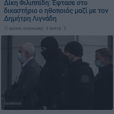
Δίκη Φιλιππίδη: Έφτασε στο
δικαστήριο ο ηθοποιός μαζί με τον
Δημήτρη Λιγνάδη
🕛 χρόνος ανάγνωσης: 3 λεπτά ┋
Eurokinissi