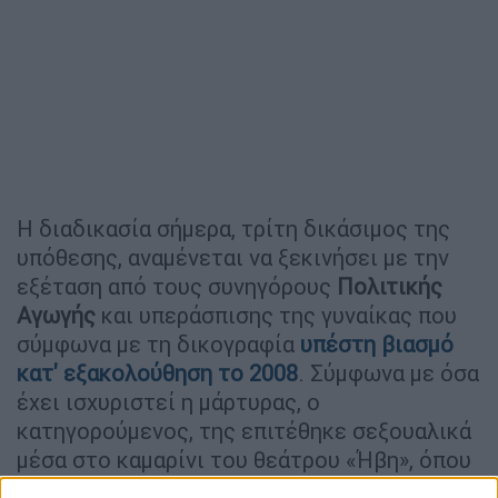
Η διαδικασία σήμερα, τρίτη δικάσιμος της
υπόθεσης, αναμένεται να ξεκινήσει με την
εξέταση από τους συνηγόρους
Πολιτικής
Αγωγής
και υπεράσπισης της γυναίκας που
σύμφωνα με τη δικογραφία
υπέστη βιασμό
κατ' εξακολούθηση το 2008
. Σύμφωνα με όσα
έχει ισχυριστεί η μάρτυρας, ο
κατηγορούμενος, της επιτέθηκε σεξουαλικά
μέσα στο καµαρίνι του θεάτρου «Ήβη», όπου
είχαν συναντηθεί για επαγγελματικούς