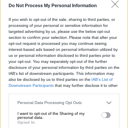
λόγους. Μάλιστα, η μάρτυρας έχει
Do Not Process My Personal Information
ισχυριστεί πως τρεις μήνες νωρίτερα από
αυτό το περιστατικό είχε προηγηθεί και
If you wish to opt-out of the sale, sharing to third parties, or
processing of your personal or sensitive information for
πάλι σεξουαλική επίθεση από τον ηθοποιό
targeted advertising by us, please use the below opt-out
σε γραφείο θεατρικής εταιρείας.
section to confirm your selection. Please note that after your
opt-out request is processed you may continue seeing
Η γυναίκα ξεκίνησε να καταθέτει χωρίς
interest-based ads based on personal information utilized by
δημοσιότητα κατά την προηγούμενη
us or personal information disclosed to third parties prior to
δικάσιμο, μετά την αποδοχή από το
your opt-out. You may separately opt-out of the further
disclosure of your personal information by third parties on the
δικαστήριο του αιτήματος που υπέβαλε η
IAB’s list of downstream participants. This information may
ίδια καθώς και μία ακόμη από τα τρία
also be disclosed by us to third parties on the
IAB’s List of
φερόμενα θύματα.
Downstream Participants
that may further disclose it to other
third parties.
ΔΙΑΒΑΣΤΕ ΕΠΙΣΗΣ
Please note that this website/app uses one or more Google
Personal Data Processing Opt Outs
services and may gather and store information including but
Ελλάδα
|
31.03.2022 23:13
not limited to your visit or usage behaviour. You may click to
I want to opt-out of the Sharing of my
personal data.
grant or deny consent to Google and its third-party tags to
Πάτρα: Τα σοκαριστικά στοιχεία και
Opted In
use your data for below specified purposes in below Google