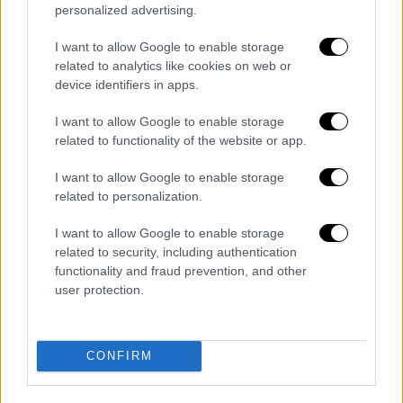
personalized advertising.
οικογένεια - Οι τρεις αποφάσεις του
Ανθρωποκτονιών
I want to allow Google to enable storage
related to analytics like cookies on web or
device identifiers in apps.
I want to allow Google to enable storage
Ο επιφανής ηθοποιός αναμένεται ότι και
related to functionality of the website or app.
σήμερα θα είναι παρών στο δικαστήριο,
όπως ήταν και κατά την προηγούμενη
I want to allow Google to enable storage
δικάσιμο οπότε μετήχθη από τις
φυλακές
related to personalization.
Κορυδαλλού
όπου μεταφέρθηκε από τις
I want to allow Google to enable storage
φυλακές Τρίπολης λίγες ημέρες πριν να
related to security, including authentication
αρχίσει το
δικαστήριο
. Ο κατηγορούμενος
functionality and fraud prevention, and other
ήταν απών από το εδώλιο κατά την έναρξη
user protection.
της δίκης επικαλούμενος λόγους υγείας.
Κεκλεισμένων των θυρών αναμένεται να
CONFIRM
καταθέσει και η δεύτερη εκ των τριών
γυναικών που καταγγέλλουν τον ηθοποιό,