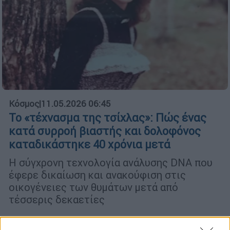
Κόσμος
|
11.05.2026 06:45
Το «τέχνασμα της τσίχλας»: Πώς ένας
κατά συρροή βιαστής και δολοφόνος
καταδικάστηκε 40 χρόνια μετά
Η σύγχρονη τεχνολογία ανάλυσης DNA που
έφερε δικαίωση και ανακούφιση στις
οικογένειες των θυμάτων μετά από
τέσσερις δεκαετίες