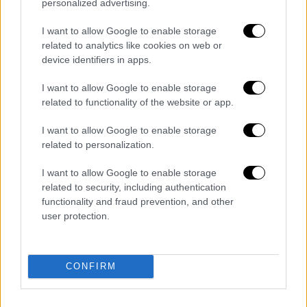
personalized advertising.
του με άλλα 5 άτομα επί 13 χρόνια
I want to allow Google to enable storage
Οι έξι συλληφθέντες βαρύνονται με
related to analytics like cookies on web or
περισσότερες από 60 κατηγορίες
device identifiers in apps.
I want to allow Google to enable storage
related to functionality of the website or app.
I want to allow Google to enable storage
related to personalization.
I want to allow Google to enable storage
related to security, including authentication
functionality and fraud prevention, and other
user protection.
CONFIRM