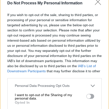
Do Not Process My Personal Information
If you wish to opt-out of the sale, sharing to third parties, or
processing of your personal or sensitive information for
targeted advertising by us, please use the below opt-out
section to confirm your selection. Please note that after your
opt-out request is processed you may continue seeing
interest-based ads based on personal information utilized by
us or personal information disclosed to third parties prior to
your opt-out. You may separately opt-out of the further
disclosure of your personal information by third parties on the
IAB’s list of downstream participants. This information may
also be disclosed by us to third parties on the
IAB’s List of
Downstream Participants
that may further disclose it to other
Κόσμος
|
21.02.2026 09:13
third parties.
Σοκαριστικές καταγγελίες στο Ιράν:
Please note that this website/app uses one or more Google
Personal Data Processing Opt Outs
Ομαδικοί βιασμοί και ακρωτηριασμοί
services and may gather and store information including but
γυναικών διαδηλωτών
not limited to your visit or usage behaviour. You may click to
I want to opt-out of the Sharing of my
personal data.
grant or deny consent to Google and its third-party tags to
Περισσότεροι από 50.000 άνθρωποι έχουν
Opted In
use your data for below specified purposes in below Google