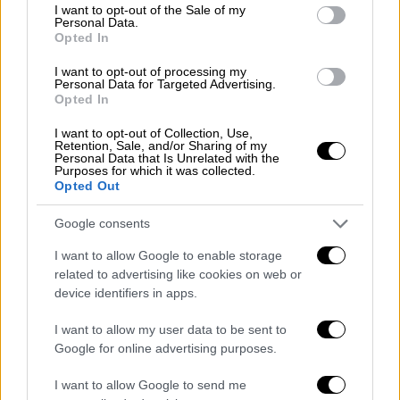
συλληφθεί ως ύποπτοι συμμετοχής στις
consent section.
I want to opt-out of the Sale of my
διαδηλώσεις
Personal Data.
Opted In
I want to opt-out of processing my
Personal Data for Targeted Advertising.
Opted In
I want to opt-out of Collection, Use,
Retention, Sale, and/or Sharing of my
Personal Data that Is Unrelated with the
Purposes for which it was collected.
Opted Out
Google consents
I want to allow Google to enable storage
related to advertising like cookies on web or
device identifiers in apps.
I want to allow my user data to be sent to
Google for online advertising purposes.
Κόσμος
|
23.12.2025 07:45
Υπόθεση «Πελικό» στη Βρετανία:
I want to allow Google to send me
49χρονος νάρκωνε και βίαζε την σύζυγό