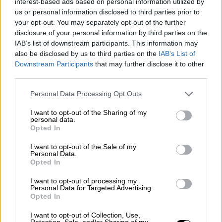
15χρονης
. Του επιβλήθηκε
διαταγή
interest-based ads based on personal information utilized by
us or personal information disclosed to third parties prior to
αναμόρφωσης ανηλίκων, πρόστιμο 26 λιρών
your opt-out. You may separately opt-out of the further
και η υποχρέωση να εγγραφεί στο μητρώο
disclosure of your personal information by third parties on the
σεξουαλικών παραβατών για 30 μήνες
. Ο
IAB’s list of downstream participants. This information may
καταδικασμένος βιαστής συμπλήρωσε τα 18
also be disclosed by us to third parties on the
IAB’s List of
Downstream Participants
that may further disclose it to other
του χρόνια αυτό το μήνα. Το θύμα σε αυτή
third parties.
την υπόθεση, που είναι πλέον 16 ετών,
δήλωσε ότι
ο δράστης θα έπρεπε να είχε
Please note that this website/app uses one or more Google
Personal Data Processing Opt Outs
services and may gather and store information including but
φυλακιστεί
. «Δεν ένιωσα ότι η ποινή που
not limited to your visit or usage behaviour. You may click to
I want to opt-out of the Sharing of my
επιβλήθηκε ήταν δικαιοσύνη για μένα και για
personal data.
grant or deny consent to Google and its third-party tags to
Opted In
αυτό που συνέβη. Αυτός μπορεί ακόμα να ζει
use your data for below specified purposes in below Google
τη ζωή του κανονικά και να κάνει ό,τι θέλει.
consent section.
I want to opt-out of the Sale of my
Personal Data.
Αυτό
δεν αποτελεί αποτρεπτικό παράγοντα
Opted In
για άλλους. Τα αγόρια
πιστεύουν ότι
I want to opt-out of processing my
μπορούν να κάνουν ό,τι θέλουν
, οπότε
Personal Data for Targeted Advertising.
κάνουν κακές επιλογές και προβαίνουν σε
Opted In
κακές πράξεις».
I want to opt-out of Collection, Use,
Retention, Sale, and/or Sharing of my