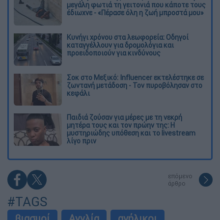
μεγάλη φωτιά τη γειτονιά που κάποτε τους
έδιωχνε - «Πέρασε όλη η ζωή μπροστά μου»
Κυνήγι χρόνου στα λεωφορεία: Οδηγοί
καταγγέλλουν για δρομολόγια και
προειδοποιούν για κινδύνους
Σοκ στο Μεξικό: Influencer εκτελέστηκε σε
ζωντανή μετάδοση - Τον πυροβόλησαν στο
κεφάλι
Παιδιά ζούσαν για μέρες με τη νεκρή
μητέρα τους και τον πρώην της: Η
μυστηριώδης υπόθεση και το livestream
λίγο πριν
επόμενο
άρθρο
#TAGS
βιασμοί
Αγγλία
ανήλικοι