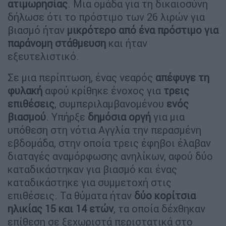
ατιμωρησίας
. Μια ομάδα για τη δικαιοσύνη
δήλωσε ότι το πρόστιμο των 26 λιρών για
βιασμό ήταν
μικρότερο από ένα πρόστιμο για
παράνομη στάθμευση
και ήταν
εξευτελιστικό.
Σε μια περίπτωση, ένας νεαρός
απέφυγε τη
φυλακή
αφού κρίθηκε ένοχος για
τρεις
επιθέσεις
, συμπεριλαμβανομένου
ενός
βιασμού
. Υπήρξε
δημόσια οργή
για μια
υπόθεση στη νότια Αγγλία την περασμένη
εβδομάδα, στην οποία τρεις έφηβοι έλαβαν
διαταγές αναμόρφωσης ανηλίκων, αφού δύο
καταδικάστηκαν για βιασμό και ένας
καταδικάστηκε για συμμετοχή στις
επιθέσεις. Τα θύματα ήταν
δύο κορίτσια
ηλικίας 15 και 14 ετών
, τα οποία δέχθηκαν
επίθεση σε ξεχωριστά περιστατικά στο