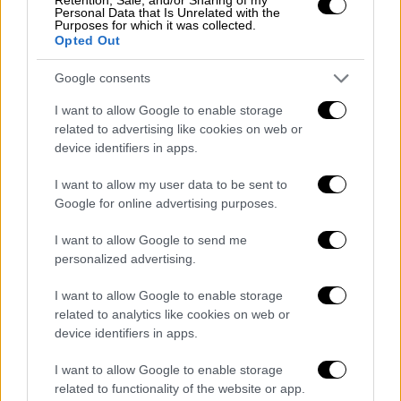
Εξηγώντας
γιατί πίστευε ότι η φυλάκιση
Personal Data that Is Unrelated with the
Purposes for which it was collected.
ήταν η σωστή ποινή
, είπε: «Έτσι
θα είχε
Opted Out
χρόνο να σκεφτεί τι έκανε
και θα σήμαινε
Google consents
ότι αυτό δεν θα συνέβαινε σε κανέναν άλλο
εξαιτίας του». Ήταν 15 ετών όταν δέχτηκε
I want to allow Google to enable storage
επίθεση από τον νεαρό, τον οποίο γνώριζε,
related to advertising like cookies on web or
device identifiers in apps.
και ανέφερε ότι
η αποφυλάκιση του βιαστή
της
από το δικαστήριο, παρά την καταδίκη
I want to allow my user data to be sent to
του,
είχε επιδεινώσει το τραύμα της
.
Google for online advertising purposes.
«Ανησυχώ μήπως συναντήσω τυχαία αυτό το
I want to allow Google to send me
άτομο και
ανησυχώ για τους άλλους
personalized advertising.
ανθρώπους
, σε περίπτωση που το ξανακάνει
χωρίς να υποστεί πραγματικές συνέπειες»,
I want to allow Google to enable storage
είπε. «Δεν ξέρω πού βρίσκεται ή τι κάνει.
related to analytics like cookies on web or
device identifiers in apps.
Κοιτάζω συνεχώς πίσω μου
. Εμπιστεύομαι
λιγότερο τους ανθρώπους εξαιτίας αυτού».
I want to allow Google to enable storage
Πρόσθεσε: «Θα ήταν καλό για το κοινό να
related to functionality of the website or app.