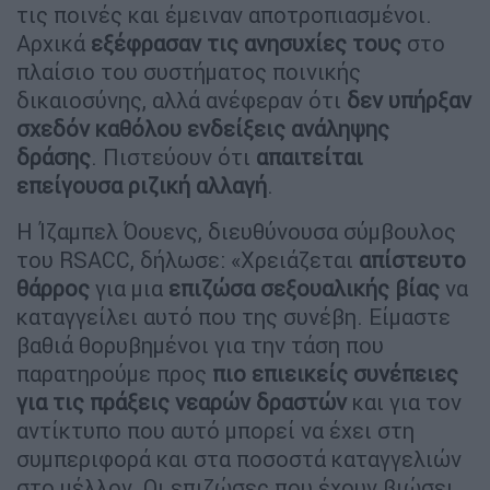
τις ποινές και έμειναν αποτροπιασμένοι.
Αρχικά
εξέφρασαν τις ανησυχίες τους
στο
πλαίσιο του συστήματος ποινικής
δικαιοσύνης, αλλά ανέφεραν ότι
δεν υπήρξαν
σχεδόν καθόλου ενδείξεις ανάληψης
δράσης
. Πιστεύουν ότι
απαιτείται
επείγουσα ριζική αλλαγή
.
Η Ίζαμπελ Όουενς, διευθύνουσα σύμβουλος
του RSACC, δήλωσε: «Χρειάζεται
απίστευτο
θάρρος
για μια
επιζώσα σεξουαλικής βίας
να
καταγγείλει αυτό που της συνέβη. Είμαστε
βαθιά θορυβημένοι για την τάση που
παρατηρούμε προς
πιο επιεικείς συνέπειες
για τις πράξεις νεαρών δραστών
και για τον
αντίκτυπο που αυτό μπορεί να έχει στη
συμπεριφορά και στα ποσοστά καταγγελιών
στο μέλλον. Οι επιζώσες που έχουν βιώσει