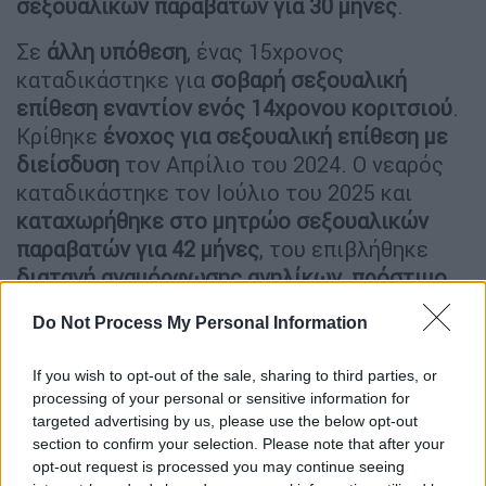
σεξουαλικών παραβατών για 30 μήνες
.
Σε
άλλη υπόθεση
, ένας 15χρονος
καταδικάστηκε για
σοβαρή σεξουαλική
επίθεση εναντίον ενός 14χρονου κοριτσιού
.
Κρίθηκε
ένοχος για σεξουαλική επίθεση με
διείσδυση
τον Απρίλιο του 2024. Ο νεαρός
καταδικάστηκε τον Ιούλιο του 2025 και
καταχωρήθηκε στο μητρώο σεξουαλικών
παραβατών για 42 μήνες
, του επιβλήθηκε
διαταγή αναμόρφωσης ανηλίκων
,
πρόστιμο
26 λιρών και απαγορευτική διαταγή που του
Do Not Process My Personal Information
απαγόρευε να πλησιάζει ή να επικοινωνεί με
το θύμα
.
If you wish to opt-out of the sale, sharing to third parties, or
processing of your personal or sensitive information for
Σε
άλλη υπόθεση
, ένας 17χρονος
targeted advertising by us, please use the below opt-out
καταδικάστηκε τον Σεπτέμβριο του 2025,
section to confirm your selection. Please note that after your
αφού κρίθηκε
ένοχος για τον βιασμό μιας
opt-out request is processed you may continue seeing