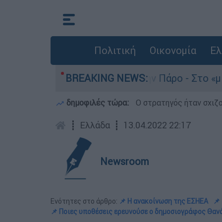
Πολιτική
Οικονομία
Ελ
άνατο του 4χρονου στην Πάρο - Στο «μικροσκόπι
BREAKING NEWS:
δημοφιλές τώρα:
O στρατηγός ήταν σχιζο
┋
Ελλάδα
┋
13.04.2022 22:17
Newsroom
Ενότητες στο άρθρο:
📌 Η ανακοίνωση της ΕΣΗΕΑ
📌
📌 Ποιες υποθέσεις ερευνούσε ο δημοσιογράφος Θα