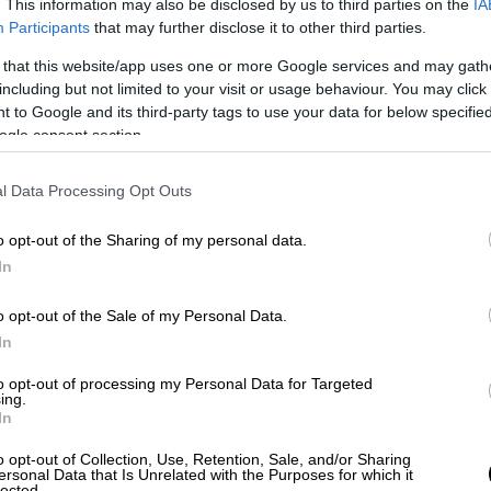
. This information may also be disclosed by us to third parties on the
IA
τα, τις εφαρμογές, τις φωτογραφίες και τα
Participants
that may further disclose it to other third parties.
 that this website/app uses one or more Google services and may gath
 καταρχάς στην Αρχή Διασφάλισης του
including but not limited to your visit or usage behaviour. You may click 
 κάνοντας καταγγελία, του απάντησαν ότι
 to Google and its third-party tags to use your data for below specifi
ogle consent section.
ου να συνιστά παραβίαση της κείμενης
οινωνιών». Μόνο που η «κείμενη
l Data Processing Opt Outs
-2021 (άρθρο 87 του Ν. 4790/2021 το νόμο
χή Διασφάλισης του Απορρήτου των
o opt-out of the Sharing of my personal data.
 εκ των υστέρων όσους έχουν
In
σφάλειας, ρύθμιση η οποία πρέπει να
o opt-out of the Sale of my Personal Data.
In
διαλεύκανση της υπόθεσης προκειμένου να
to opt-out of processing my Personal Data for Targeted
ινομένου καθώς και να απαντηθούν κρίσιμα
ing.
 συμφέρον να παρακολουθεί έναν
In
ογία που δεν είναι εύκολα προσβάσιμη.
o opt-out of Collection, Use, Retention, Sale, and/or Sharing
ersonal Data that Is Unrelated with the Purposes for which it
lected.