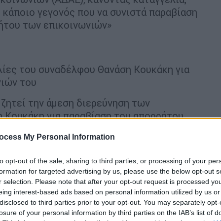
 κάποιο γεγονός που να συνιστά παραβίαση
ρήτου των επικοινωνιών»
λίες του συναδέλφου Θανάση Κουκάκη για
νιών του
ζητεί την άμεση διερεύνηση των
 Κουκάκη για παραβίαση του απορρήτου
ένα για παρακολούθηση του κινητού του
ocess My Personal Information
εξελιγμένου και πανάκριβου λογισμικού με
to opt-out of the sale, sharing to third parties, or processing of your per
formation for targeted advertising by us, please use the below opt-out s
οποίο εντοπίστηκε στο κινητό του τηλέφωνο
r selection. Please note that after your opt-out request is processed y
στημίου του Τορόντο (Citizen Lab), άγνωστα
eing interest-based ads based on personal information utilized by us or
α αποσπάσουν τον έλεγχο του κινητού με
disclosed to third parties prior to your opt-out. You may separately opt-
σβαση σε όλες τις εξερχόμενες και
losure of your personal information by third parties on the IAB’s list of