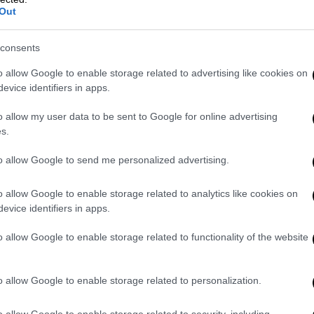
κολούθηση δημοσιογράφων συνιστά ζήτημα
Out
υ Κράτους Δικαίου. Ο εντοπισμός των
προάσπιση των ατομικών δικαιωμάτων, του
consents
έλει της ανεξαρτησίας της
o allow Google to enable storage related to advertising like cookies on
evice identifiers in apps.
λφου έγινε με ένα φαινομενικά αθώο sms
o allow my user data to be sent to Google for online advertising
Σ καλεί τους συναδέλφους να είναι σε
s.
α στο κινητό τους τα οποία περιλαμβάνουν
δέσμους τους οποίους δεν πρέπει να
to allow Google to send me personalized advertising.
 την ΕΣΗΕΑ για ανάλογες ηλεκτρονικές
 ανησυχία.
o allow Google to enable storage related to analytics like cookies on
evice identifiers in apps.
 Διεθνή και την Ευρωπαϊκή Ομοσπονδία
o allow Google to enable storage related to functionality of the website
 των συναδέλφων.
o allow Google to enable storage related to personalization.
ση παρακολούθησης του κινητού
o allow Google to enable storage related to security, including