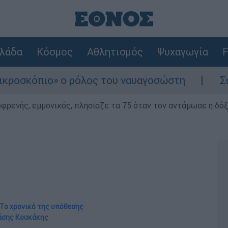
λάδα
Κόσμος
Αθλητισμός
Ψυχαγωγία
F
ο» ο ρόλος του ναυαγοσώστη
Συναγερμός σ
φρενής, εμμονικός, πλησίαζε τα 75 όταν τον αντάμωσε η δόξα
 Το χρονικό της υπόθεσης
νάσης Κουκάκης