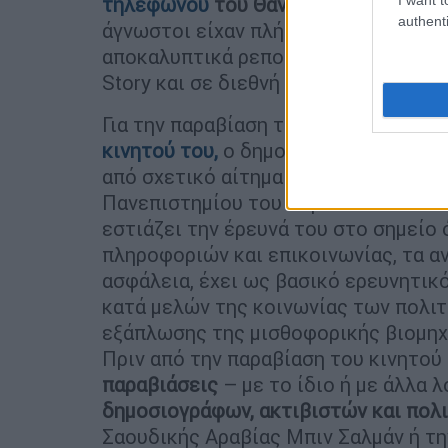
τηλέφωνου
του Θανάση Κουκάκη
καθώ
authenti
άγνωστοι είχαν πλήρη πρόσβαση στη
αποκαλυπτικά ρεπορτάζ του οποίου έ
Story και σε διεθνή μέσα όπως οι Fin
Για την παραβίαση του απορρήτου τω
κινητού του,
ο δημοσιογράφος ενημερ
από σχετικό αίτημα έλαβε επίσημη απ
Πανεπιστημίου του Τορόντο. Το Citi
εστιάζει την έρευνά του στο σημείο 
πληροφοριών και επικοινωνίας, τα α
ασφάλεια, έχει ως βασικό ερευνητι
κατά μελών της κοινωνίας των πολιτ
εξάπλωσης της μισθοφορικής βιομηχα
Πριν από την παραβίαση του κινητού 
παραβιάσεις
– με το ίδιο ή με άλλα 
δημοσιογράφων, ακτιβιστών και πολι
Σαουδικής Αραβίας Μπιν Σαλμάν ή τη