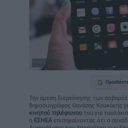
Pexels
Προσθέστε
Την άμεση διερεύνησης των σοβαρότ
δημοσιογράφος Θανάσης Κουκάκης γ
κινητού τηλέφωνου
του για τουλάχι
η
ΕΣΗΕΑ
επισημαίνοντας ότι ο συνά
Διασφάλισης του Απορρήτου των Επι