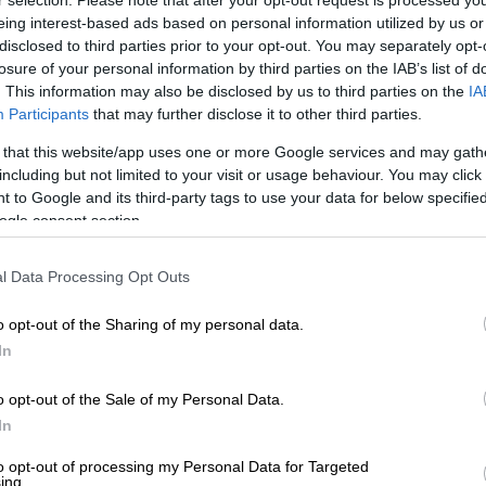
r selection. Please note that after your opt-out request is processed y
eing interest-based ads based on personal information utilized by us or
ιο, η μέρα της πρωτοχρονιάς (Nowruz στη
disclosed to third parties prior to your opt-out. You may separately opt-
losure of your personal information by third parties on the IAB’s list of
υγκεκριμένα στις 20 Μαρτίου.
. This information may also be disclosed by us to third parties on the
IA
Participants
that may further disclose it to other third parties.
ών αποτελεί παράδοση που σε περιοχές που
 συγκεκριμένο έθιμο φαίνεται ότι είναι
 that this website/app uses one or more Google services and may gath
οδείξεις ότι ο πολιτισμός Κουκουτένι-
including but not limited to your visit or usage behaviour. You may click 
 to Google and its third-party tags to use your data for below specifi
 κεντρικής Ευρώπης, εκεί που σήμερα
ogle consent section.
φει αυγά με κερί και μπογιά ήδη από το
l Data Processing Opt Outs
ν Ουκρανία τον 10ο αιώνα μ.Χ, η αρχαία
o opt-out of the Sharing of my personal data.
 συνδέθηκε με την ορθοδοξια. Το 1290, ο
In
, διέταξε να βαφτούν 450 αυγά και να
να δοθούν ως δώρα στους γαλαζοαίματους
o opt-out of the Sale of my Personal Data.
In
ποφάσισε να συνεχίσει την παράδοση,
to opt-out of processing my Personal Data for Targeted
ing.