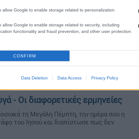
ι Αθηναίοι
o allow Google to enable storage related to personalization.
στικά του ΕΝΦΙΑ - Πότε θα ανέβουν
o allow Google to enable storage related to security, including
cation functionality and fraud prevention, and other user protection.
CONFIRM
μπρέλα και την κρατούσε για να μην
Data Deletion
Data Access
Privacy Policy
υγά - Οι διαφορετικές ερμηνείες
οσιακά τη Μεγάλη Πέμπτη, την ημέρα που η
άφο του Ιησού και διαπίστωσε πως δεν