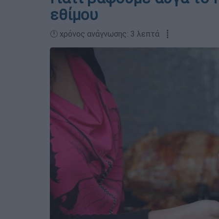
εθίμου
🕛 χρόνος ανάγνωσης: 3 λεπτά ┋