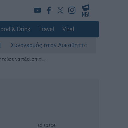
ood & Drink
Travel
Viral
ρμός στον Λυκαβηττό: Σορός σε προχωρημένη σ
τούσε να πάει σπίτι...