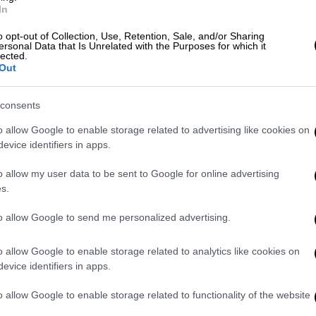
υγό μέσα σε ασημένιο σεντούκι,
In
την αρχή των πασχαλινών εορτασμών.
o opt-out of Collection, Use, Retention, Sale, and/or Sharing
ια τα καλά, καθώς ακόμα και οι χωρικοί
ersonal Data that Is Unrelated with the Purposes for which it
lected.
ουν αυγά ως δώρα, σημειώνει η εφημερίδα
Out
consents
ιανοί συνέχισαν να βάφουν αυγά για να
ής περιόδου.
o allow Google to enable storage related to advertising like cookies on
evice identifiers in apps.
o allow my user data to be sent to Google for online advertising
s.
βολιασμένη μολύνθηκε με τη
to allow Google to send me personalized advertising.
τά από λοίμωξη με Δέλτα
o allow Google to enable storage related to analytics like cookies on
evice identifiers in apps.
 από το κλεινόν άστυ - Πάσχα στο
o allow Google to enable storage related to functionality of the website