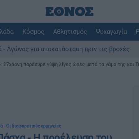
λάδα
Κόσμος
Αθλητισμός
Ψυχαγωγία
F
για αποκατάσταση πριν τις βροχές
Συναγε
 27χρονη παρέσυρε νύφη λίγες ώρες μετά το γάμο της και ζη
γά - Οι διαφορετικές ερμηνείες
Πάσχα - Η προέλευση του