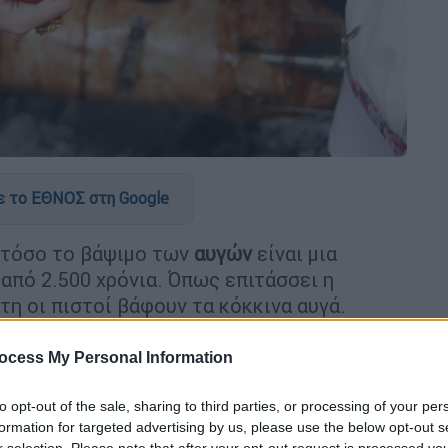
 το ΕΘΝΟΣ στη Google
στόσο το βάψιμο των
αυγών
είναι μια
από 2.500 χρόνια. Όπως επιτάσσει η
 οι πιστοί βάφουν τα κόκκινα αυγά.
 χριστιανική... επινόηση αφού στην
ocess My Personal Information
ζονται στην αρχαία Περσία, ήδη από τον 6ο
ί συμφωνούν ότι οι πιστοί του
to opt-out of the sale, sharing to third parties, or processing of your per
ς θρησκείας) έβαφαν αυγά για να
formation for targeted advertising by us, please use the below opt-out s