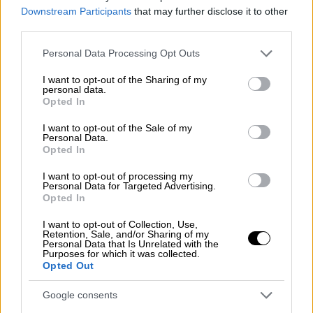
Downstream Participants
that may further disclose it to other
third parties.
Please note that this website/app uses one or more Google
Personal Data Processing Opt Outs
services and may gather and store information including but
not limited to your visit or usage behaviour. You may click to
I want to opt-out of the Sharing of my
personal data.
grant or deny consent to Google and its third-party tags to
Opted In
use your data for below specified purposes in below Google
consent section.
I want to opt-out of the Sale of my
Personal Data.
Opted In
I want to opt-out of processing my
Personal Data for Targeted Advertising.
Opted In
I want to opt-out of Collection, Use,
Retention, Sale, and/or Sharing of my
Food & Drink
|
18.04.2023 13:21
Personal Data that Is Unrelated with the
Purposes for which it was collected.
Mε τα πασχαλινά αυγά που περίσσεψαν -
Opted Out
Νόστιμες σαλάτες, ορεκτικά και κυρίως
πιάτα
Google consents