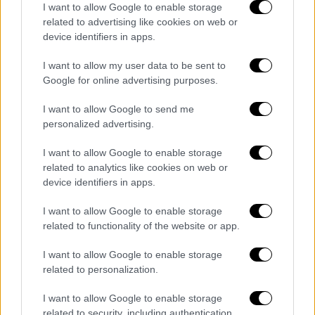
Τα βάψατε, τα τσουγκρίσατε, αλλά δεν
I want to allow Google to enable storage
καταναλώθηκαν όλα. Οι συνταγές με βραστά
related to advertising like cookies on web or
device identifiers in apps.
αυγά είναι ό,τι χρειάζεστε για να
αξιοποιήσετε τα κατακόκκινα ή πολύχρωμα
I want to allow my user data to be sent to
leftovers του πασχαλινού τραπεζιού.
Google for online advertising purposes.
I want to allow Google to send me
personalized advertising.
I want to allow Google to enable storage
related to analytics like cookies on web or
device identifiers in apps.
I want to allow Google to enable storage
related to functionality of the website or app.
I want to allow Google to enable storage
related to personalization.
I want to allow Google to enable storage
related to security, including authentication