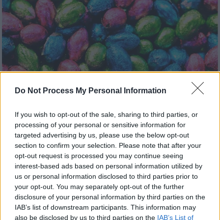
Do Not Process My Personal Information
If you wish to opt-out of the sale, sharing to third parties, or
processing of your personal or sensitive information for
targeted advertising by us, please use the below opt-out
section to confirm your selection. Please note that after your
Viral
|
20.07.2023 21:10
opt-out request is processed you may continue seeing
Ο… κλέφτης του Πάσχα στη Βρετανία:
interest-based ads based on personal information utilized by
Προσπάθησε να αρπάξει 200.000
us or personal information disclosed to third parties prior to
your opt-out. You may separately opt-out of the further
σοκολατένια αυγά από αποθήκη
disclosure of your personal information by third parties on the
Καταδικάστηκε σε 18 μήνες φυλάκισης
IAB’s list of downstream participants. This information may
also be disclosed by us to third parties on the
IAB’s List of