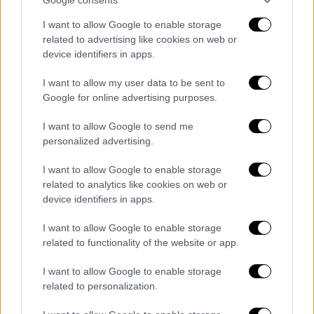
τεστ την 5η ημέρα με δική τους δαπάνη
I want to allow Google to enable storage
και χρησιμοποιούν μάσκα υψηλής
related to advertising like cookies on web or
αναπνευστικής προστασίας (Ν95 ή ΚΝ95
device identifiers in apps.
ή FFP2) ή διπλή μάσκα για 10 ημέρες.
I want to allow my user data to be sent to
Οι μη εμβολιασμένοι μαθητές τίθενται
Google for online advertising purposes.
σε καραντίνα και διενεργούν σελφ τεστ
την 5η ημέρα με δική τους δαπάνη
I want to allow Google to send me
προκειμένου να επιστρέψουν στο
personalized advertising.
σχολείο. Μετά την 5η ημέρα, εφόσον το
I want to allow Google to enable storage
τεστ είναι αρνητικό και επιστρέψουν
related to analytics like cookies on web or
στο σχολείο, χρησιμοποιούν μάσκα
device identifiers in apps.
υψηλής αναπνευστικής προστασίας (Ν95
I want to allow Google to enable storage
ή ΚΝ95 ή FFP2) ή διπλή μάσκα για
related to functionality of the website or app.
τουλάχιστον άλλες 5 ημέρες.
Οι εμβολιασμένοι εκπαιδευτικοί και
I want to allow Google to enable storage
μέλη Ε.Ε.Π. – Ε.Β.Π. επιστρέφουν
related to personalization.
κανονικά στο σχολείο, διενεργούν