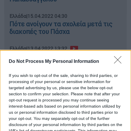
Ελλάδα
|
15.04.2022 04:30
Πότε ανοίγουν τα σχολεία μετά τις
διακοπές του Πάσχα
Ελλάδα
|
13.04.2022 13:32
Τέλος στα πιστοποιητικά
Do Not Process My Personal Information
εμβολιασμού και νόσησης -
Καταργούνται και τα self test στα
If you wish to opt-out of the sale, sharing to third parties, or
σχολεία - Τι ισχύει με μάσκες
processing of your personal or sensitive information for
targeted advertising by us, please use the below opt-out
section to confirm your selection. Please note that after your
Ελλάδα
|
13.04.2022 11:00
opt-out request is processed you may continue seeing
Πιστοποιητικό εμβολιασμού τέλος
interest-based ads based on personal information utilized by
από 1η Μαΐου – Χωρίς self test οι
us or personal information disclosed to third parties prior to
μαθητές στα σχολεία
your opt-out. You may separately opt-out of the further
disclosure of your personal information by third parties on the
IAB’s list of downstream participants. This information may