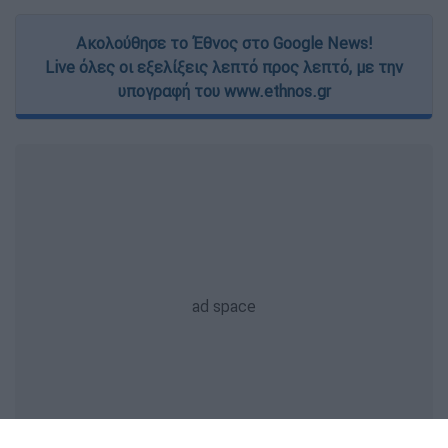
Ακολούθησε το Έθνος στο Google News!
Live όλες οι εξελίξεις λεπτό προς λεπτό, με την
υπογραφή του www.ethnos.gr