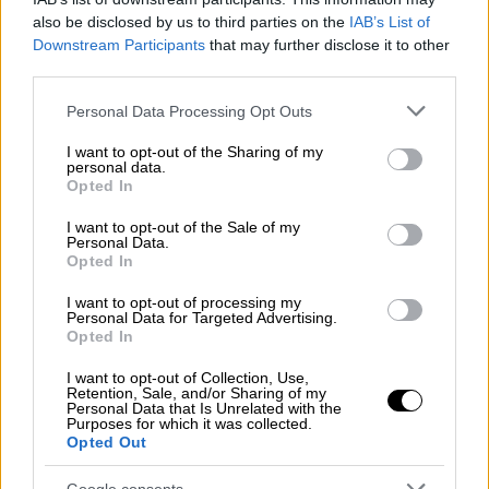
also be disclosed by us to third parties on the
IAB’s List of
Downstream Participants
that may further disclose it to other
Σε περίπτωση στενής επαφής με κρούσμα
third parties.
εντός σχολικού πλαισίου:
Please note that this website/app uses one or more Google
Personal Data Processing Opt Outs
services and may gather and store information including but
Οι εμβολιασμένοι και μη μαθητές και
not limited to your visit or usage behaviour. You may click to
I want to opt-out of the Sharing of my
εκπαιδευτικοί και μέλη Ε.Ε.Π. – Ε.Β.Π.
personal data.
grant or deny consent to Google and its third-party tags to
Opted In
διενεργούν 2 σελφ τεστ (ημέρες 0-1 και
use your data for below specified purposes in below Google
4) δωρεάν (θα διατίθενται από τα
consent section.
I want to opt-out of the Sale of my
Personal Data.
σχολεία) και χρησιμοποιούν μάσκα
Opted In
υψηλής αναπνευστικής προστασίας (Ν95
ή ΚΝ95 ή FFP2) ή διπλή μάσκα για 10
I want to opt-out of processing my
Personal Data for Targeted Advertising.
ημέρες.
Opted In
Σε περίπτωση στενής επαφής με κρούσμα
I want to opt-out of Collection, Use,
Retention, Sale, and/or Sharing of my
εκτός σχολικού πλαισίου:
Personal Data that Is Unrelated with the
Purposes for which it was collected.
Opted Out
Οι εμβολιασμένοι μαθητές επιστρέφουν
κανονικά στο σχολείο, διενεργούν σελφ
Google consents