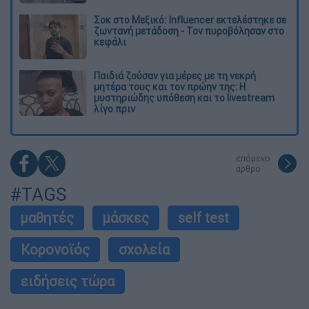
Σοκ στο Μεξικό: Influencer εκτελέστηκε σε
ζωντανή μετάδοση - Τον πυροβόλησαν στο
κεφάλι
Παιδιά ζούσαν για μέρες με τη νεκρή
μητέρα τους και τον πρώην της: Η
μυστηριώδης υπόθεση και το livestream
λίγο πριν
επόμενο
άρθρο
#TAGS
μαθητές
μάσκες
self test
Κορονοϊός
σχολεία
ειδήσεις τώρα