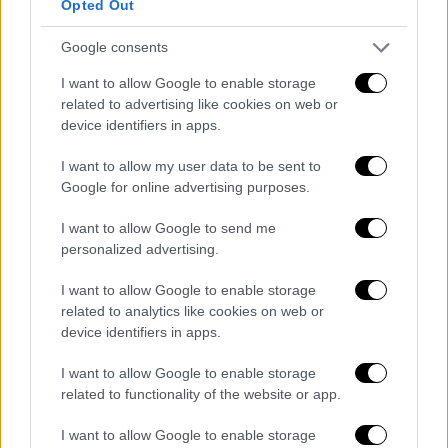
Opted Out
προσκομιστεί το πιστοποιητικό
καταλληλότητας από την κατασκευάστρια
Google consents
εταιρεία της παιδικής χαράς και να
I want to allow Google to enable storage
συμπεριληφθούν στη δικογραφία η έκθεση
related to advertising like cookies on web or
αυτοψίας και η ιατροδικαστική έρευνα της
device identifiers in apps.
8χρονης.
I want to allow my user data to be sent to
Google for online advertising purposes.
Εκτός από την εισαγγελική έρευνα, και ο
Δήμος Θεσσαλονίκης
εξετάζει τι συνέβη με
I want to allow Google to send me
τη συντήρηση της συγκεκριμένης παιδικής
personalized advertising.
χαράς
, όπως ανέφερε σε δηλώσεις του ο
I want to allow Google to enable storage
Αντιδήμαρχος Τεχνικών Έργων
Μάκης
related to analytics like cookies on web or
Κυριζίδης
, που με την ιδιότητα του
device identifiers in apps.
δικηγόρου συνόδευσε τον 62χρονο
συλληφθέντα στην Εισαγγελία Πρωτοδικών.
I want to allow Google to enable storage
related to functionality of the website or app.
Ο κ. Κυριζίδης επισήμανε πως
η παιδική χαρά
I want to allow Google to enable storage
έχει την απαραίτητη πιστοποίηση και σε