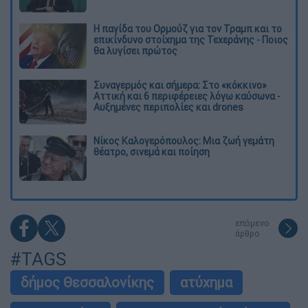
Η παγίδα του Ορμούζ για τον Τραμπ και το
επικίνδυνο στοίχημα της Τεχεράνης - Ποιος
θα λυγίσει πρώτος
Συναγερμός και σήμερα: Στο «κόκκινο»
Αττική και 6 περιφέρειες λόγω καύσωνα -
Αυξημένες περιπολίες και drones
Νίκος Καλογερόπουλος: Μια ζωή γεμάτη
θέατρο, σινεμά και ποίηση
επόμενο
άρθρο
#TAGS
δήμος Θεσσαλονίκης
ατύχημα