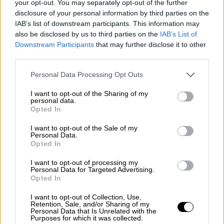
your opt-out. You may separately opt-out of the further
εντολή να αφεθεί ελεύθερος ο 62χρονος
disclosure of your personal information by third parties on the
προϊστάμενος του Τμήματος Συντήρησης
IAB’s list of downstream participants. This information may
Δημοτικών Κτιρίων και Κοινοχρήστων
also be disclosed by us to third parties on the
IAB’s List of
Χώρων του Δήμου Θεσσαλονίκης, ο οποίος
Downstream Participants
that may further disclose it to other
third parties.
κρατείτο από χθες το βράδυ, όταν
παρουσιάστηκε αυτοβούλως στο
Please note that this website/app uses one or more Google
Personal Data Processing Opt Outs
αστυνομικό τμήμα Τούμπας - Τριανδρίας,
στο
services and may gather and store information including but
not limited to your visit or usage behaviour. You may click to
I want to opt-out of the Sharing of my
πλαίσιο της μήνυσης που είχαν καταθέσει οι
personal data.
grant or deny consent to Google and its third-party tags to
γονείς του κοριτσιού κατά παντός
Opted In
use your data for below specified purposes in below Google
υπευθύνου.
consent section.
I want to opt-out of the Sale of my
Personal Data.
Όπως έγινε γνωστό, στο πλαίσιο της
Opted In
αναζήτησης ποινικών ευθυνών προς κάθε
I want to opt-out of processing my
κατεύθυνση
ο εισαγγελέας ζήτησε να
Personal Data for Targeted Advertising.
Opted In
διερευνηθεί, εάν τηρήθηκαν οι διαδικασίες
που προβλέπει υπουργική απόφαση για τη
I want to opt-out of Collection, Use,
Retention, Sale, and/or Sharing of my
συντήρηση των παιδικών χαρών και την
Personal Data that Is Unrelated with the
Purposes for which it was collected.
πρόληψη ελέγχων
. Επίσης ζήτησε να