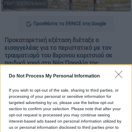
ΓΙΩΡΓΟΣ EUROKINISSI
Προσθέστε το ΕΘΝΟΣ στη Google
Προκαταρκτική εξέταση διέταξε ο
εισαγγελέας
για το περιστατικό
με τον
τραυματισμό του 8χρονου κοριτσιού σε
παιδική χαρά στη Νέα Παραλία
της
Θεσσαλονίκης
, την ώρα που έκανε
Do Not Process My Personal Information
τσουλήθρα.
Ελεύθερος ο προϊστάμενος του
If you wish to opt-out of the sale, sharing to third parties, or
processing of your personal or sensitive information for
Τμήματος Συντήρησης Δημοτικών
targeted advertising by us, please use the below opt-out
Κτιρίων
section to confirm your selection. Please note that after your
opt-out request is processed you may continue seeing
Σύμφωνα με το ΑΠΕ-ΜΠΕ, ενόψει της
interest-based ads based on personal information utilized by
έρευνας ο εισαγγελικός λειτουργός έδωσε
us or personal information disclosed to third parties prior to