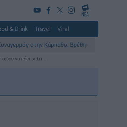
od & Drink
Travel
Viral
ν Κάρπαθο: Βρέθηκαν παλιά πυρομαχικά στο Αρδά
τούσε να πάει σπίτι...