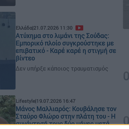
Ελλάδα
|
21.07.2026 11:30
Ατύχημα στο λιμάνι της Σούδας:
Εμπορικό πλοίο συγκρούστηκε με
επιβατικό - Καρέ καρέ η στιγμή σε
βίντεο
Δεν υπήρξε κάποιος τραυματισμός
Lifestyle
|
19.07.2026 16:47
Μάνος Μαλλιαρός: Κουβάλησε τον
Σταύρο Φλώρο στην πλάτη του - Η
συνάντησή τους δύο μήνες μετά