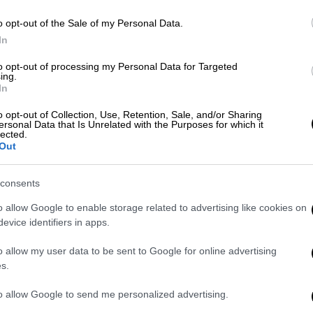
o opt-out of the Sale of my Personal Data.
Ελλάδα
|
14.07.2026 07:50
In
Με
«Φοβήθηκα ότι θα έπεφτε το
Μ
αεροπλάνο» λέει η σύζυγος του
to opt-out of processing my Personal Data for Targeted
ing.
0
άντρα που σφηνώθηκε έξω από το
In
παράθυρο σε πτήση της Ryanair
o opt-out of Collection, Use, Retention, Sale, and/or Sharing
ersonal Data that Is Unrelated with the Purposes for which it
Τις στιγμές τρόμου που έζησε σε
lected.
πτήση της Ryanair περιγράφει η
Out
σύζυγος του 61χρονου
ΑΠ
Ε
consents
τ
o allow Google to enable storage related to advertising like cookies on
evice identifiers in apps.
Lifestyle
|
11.07.2026 17:54
o allow my user data to be sent to Google for online advertising
Η συγκινητική επιστροφή του Άρη
s.
Μουγκοπέτρου στη σκηνή έναν
ΑΠ
to allow Google to send me personalized advertising.
χρόνο μετά το σοβαρό ατύχημα
Α