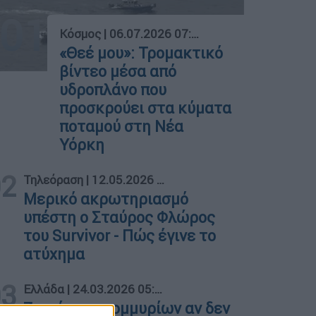
01
Κόσμος
|
06.07.2026 07:59
«Θεέ μου»: Τρομακτικό
βίντεο μέσα από
υδροπλάνο που
προσκρούει στα κύματα
ποταμού στη Νέα
Υόρκη
02
Τηλεόραση
|
12.05.2026 09:00
Μερικό ακρωτηριασμό
υπέστη ο Σταύρος Φλώρος
του Survivor - Πώς έγινε το
ατύχημα
03
Ελλάδα
|
24.03.2026 05:30
Ζημιές εκατομμυρίων αν δεν