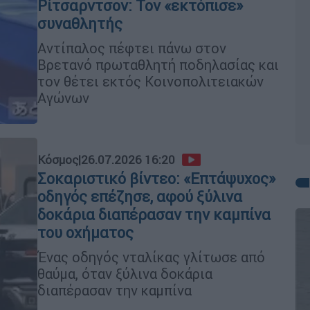
Ρίτσαρντσον: Τον «εκτόπισε»
συναθλητής
Αντίπαλος πέφτει πάνω στον
Βρετανό πρωταθλητή ποδηλασίας και
τον θέτει εκτός Κοινοπολιτειακών
Αγώνων
Κόσμος
|
26.07.2026 16:20
Σοκαριστικό βίντεο: «Επτάψυχος»
οδηγός επέζησε, αφού ξύλινα
δοκάρια διαπέρασαν την καμπίνα
του οχήματος
Ένας οδηγός νταλίκας γλίτωσε από
θαύμα, όταν ξύλινα δοκάρια
διαπέρασαν την καμπίνα