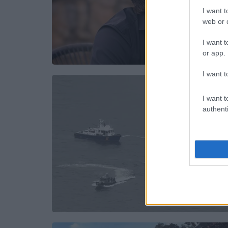
I want t
web or d
I want t
or app.
I want t
I want t
authenti