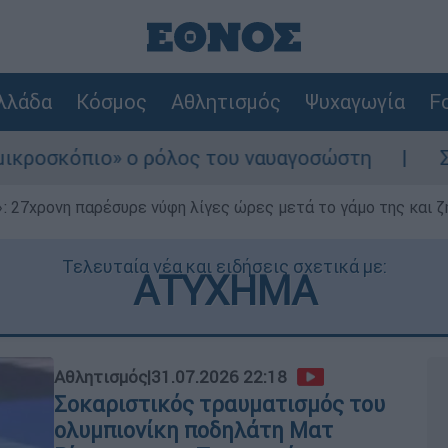
λλάδα
Κόσμος
Αθλητισμός
Ψυχαγωγία
Fo
ο ρόλος του ναυαγοσώστη
Συναγερμός στη
 27χρονη παρέσυρε νύφη λίγες ώρες μετά το γάμο της και ζη
Τελευταία νέα και ειδήσεις σχετικά με:
ΑΤΥΧΗΜΑ
Αθλητισμός
|
31.07.2026 22:18
Σοκαριστικός τραυματισμός του
ολυμπιονίκη ποδηλάτη Ματ