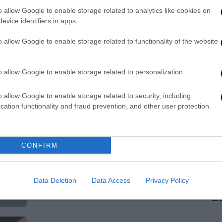
σ
Ο γνωστός μουσικός έπιασε ξανά το
o allow Google to enable storage related to analytics like cookies on
κλαρίνο στα χέρια του και
evice identifiers in apps.
εμφανίστηκε μπροστά στο κοινό
o allow Google to enable storage related to functionality of the website
ΑΠ
o allow Google to enable storage related to personalization.
Σ
Κόσμος
|
06.07.2026 07:59
υ
«Θεέ μου»: Τρομακτικό βίντεο
o allow Google to enable storage related to security, including
σ
cation functionality and fraud prevention, and other user protection.
μέσα από υδροπλάνο που
προσκρούει στα κύματα ποταμού
στη Νέα Υόρκη
CONFIRM
Το αεροσκάφος με τους 8
ΑΠ
επιβαίνοντες επιχειρεί να
Σ
προσθαλασσωθεί στον Ιστ Ρίβερ αλλά
Data Deletion
Data Access
Privacy Policy
α
το εγχείρημα δεν είναι εύκολο...
Σ