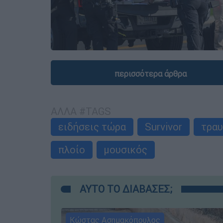
περισσότερα άρθρα
ΑΛΛΑ #TAGS
ειδήσεις τώρα
Survivor
τραυ
πλοίο
μουσικός
ΑΥΤΟ ΤΟ ΔΙΑΒΑΣΕΣ;
Κώστας Ασημακόπουλος