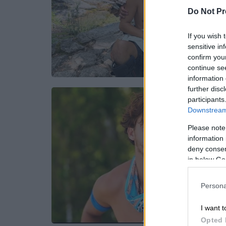
Do Not Pr
If you wish 
sensitive in
confirm you
continue se
information 
further disc
participants
Downstream 
Please note
information 
deny consent
in below Go
Persona
I want t
Opted 