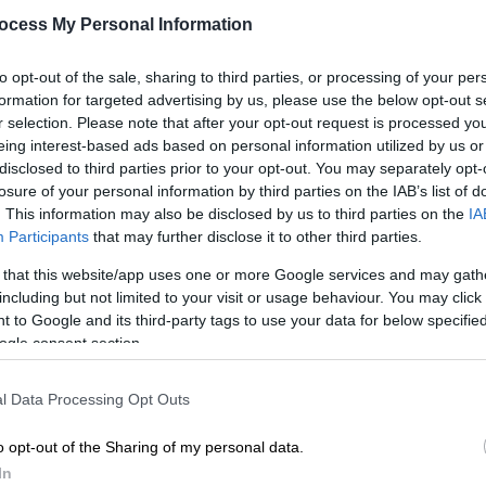
το σοβαρό ατύχημα
ocess My Personal Information
Στην Ελλάδα επέστρεψε ο Σταύρος
Φλώρος, συνεχίζοντας τον δρόμο της
to opt-out of the sale, sharing to third parties, or processing of your per
αποκατάστασής του μετά τον σοβαρό
formation for targeted advertising by us, please use the below opt-out s
τραυματισμό στο Survivior
r selection. Please note that after your opt-out request is processed y
eing interest-based ads based on personal information utilized by us or
disclosed to third parties prior to your opt-out. You may separately opt-
losure of your personal information by third parties on the IAB’s list of
. This information may also be disclosed by us to third parties on the
IA
Lifestyle
|
17.07.2026 09:22
Participants
that may further disclose it to other third parties.
Ο Σταύρος Φλώρος επέστρεψε
στην Ελλάδα μετά τον σοβαρό
 that this website/app uses one or more Google services and may gath
including but not limited to your visit or usage behaviour. You may click 
τραυματισμό του - Η πρώτη
 to Google and its third-party tags to use your data for below specifi
φωτογραφία από το αεροδρόμιο
ogle consent section.
Ο νικητής του «Survivor» ολοκλήρωσε
ένα πολύ μεγάλο κομμάτι της
l Data Processing Opt Outs
αποκατάστασής του
o opt-out of the Sharing of my personal data.
In