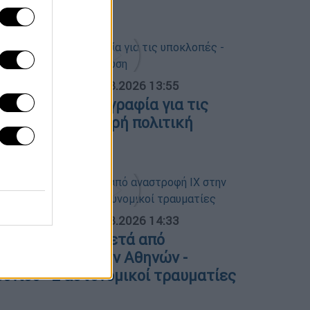
ε 6 περιφέρειες
ΟΣΠΑΣΜΑΤΑ...
|
09.08.2026 13:55
το αρχείο η δικογραφία για τις
ποκλοπές - Σφοδρή πολιτική
ύγκρουση
ΟΣΠΑΣΜΑΤΑ...
|
09.08.2026 14:33
οβαρό τροχαίο μετά από
ναστροφή ΙΧ στην Αθηνών -
ουνίου - 2 αστυνομικοί τραυματίες