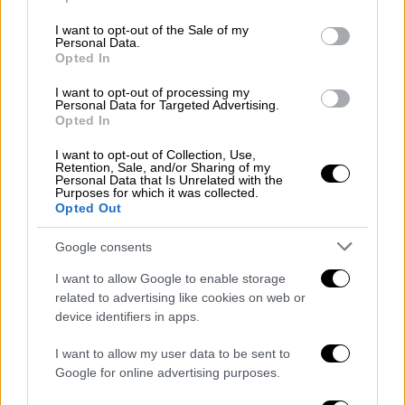
600 επιβάτες και περιλαμβάνει όλες τις
use your data for below specified purposes in below Google
ανέσεις, για ένα ξεκούραστο και γρήγορο
consent section.
I want to opt-out of the Sale of my
Personal Data.
ταξίδι, βελτιώνοντας την ταξιδιωτική
Opted In
εμπειρία.
I want to opt-out of processing my
Personal Data for Targeted Advertising.
Τα δρομολόγια και οι τιμές των
Opted In
εισιτηρίων
I want to opt-out of Collection, Use,
Retention, Sale, and/or Sharing of my
Το πρώτο πρωινό δρομολόγιο της
Personal Data that Is Unrelated with the
Purposes for which it was collected.
αμαξοστοιχίας ETR470 αναχωρεί από τον
Opted Out
Σταθμό της Αθήνας στις
07:22
με
μια
ενδιάμεση στάση στη Λάρισα
στις 09:58 και
Google consents
άφιξη στον
Σταθμό της Θεσσαλονίκης
στις
I want to allow Google to enable storage
11:20. Το επόμενο δρομολόγιο του
ETR470
related to advertising like cookies on web or
αναχωρεί από τον Σταθμό της
Αθήνας
στις
device identifiers in apps.
17:22 με μια ενδιάμεση στάση στη
Λάρισα
I want to allow my user data to be sent to
στις 20:00 και άφιξη στον
Σταθμό της
Google for online advertising purposes.
Θεσσαλονίκης
στις 21:21.