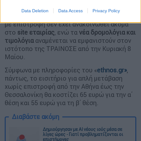
αμαξοστοιχίες ETR470.
Data Deletion
Data Access
Privacy Policy
Η τιμή του εισιτηρίου για απλή μετάβαση ή
με επιστροφή δεν έχει ανακοινωθεί ακόμα
στο
site εταιρίας
, ενώ τα
νέα δρομολόγια και
τιμολόγια
αναμένεται να εμφανιστούν στον
ιστότοπο της ΤΡΑΙΝΟΣΕ από την Κυριακή 8
Μαίου.
Σύμφωνα με πληροφορίες του «
ethnos.gr»
,
πάντως, το εισιτήριο για απλή μετάβαση
χωρίς επιστροφή από την Αθήνα έως την
Θεσσαλονίκη θα κοστίζει 65 ευρώ για την α΄
θέση και 55 ευρώ για τη β΄ θέση.
Διαβάστε ακόμη
Δημιούργησαν με AI νέους ιούς μέσα σε
λίγες ώρες - Γιατί προβληματίζονται οι
επιστήμονες