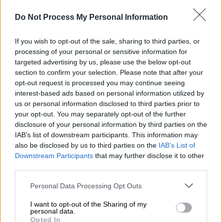
έτους αφού αρχικά τα δρομολόγια με
τα
Do Not Process My Personal Information
«Βέλη»
προγραμματιζόταν να ξεκινήσουν την
25η Μαρτίου 2021, στην επέτειο των 200
If you wish to opt-out of the sale, sharing to third parties, or
ετών από την
Ελληνική Επανάσταση
και
processing of your personal or sensitive information for
λίγες ημέρες μετά το κλείσιμο της
targeted advertising by us, please use the below opt-out
εκκρεμότητας της νέας σύμβασης με το
section to confirm your selection. Please note that after your
opt-out request is processed you may continue seeing
Ελληνικό Δημόσιο
για τα «άγονα»
interest-based ads based on personal information utilized by
δρομολόγια
, στα οποία συμπεριλαμβάνεται
us or personal information disclosed to third parties prior to
και το
Αθήνα - Θεσσαλονίκη
, τα γρήγορα
your opt-out. You may separately opt-out of the further
τρένα μπαίνουν στις ράγες.
disclosure of your personal information by third parties on the
IAB’s list of downstream participants. This information may
Οπως επισημαίνει σε ανακοίνωσή της η
also be disclosed by us to third parties on the
IAB’s List of
Downstream Participants
that may further disclose it to other
εταιρία, οι
αμαξοστοιχίες ETR470
διαθέτουν
third parties.
εννέα βαγόνια
, ένα εκ των οποίων είναι
εστιατόριο και μπαρ, τρία βαγόνια πρώτης
Please note that this website/app uses one or more Google
Personal Data Processing Opt Outs
services and may gather and store information including but
θέσης και τέσσερα οικονομικής. Κάθε
not limited to your visit or usage behaviour. You may click to
I want to opt-out of the Sharing of my
αμαξοστοιχία μπορεί να μεταφέρει πάνω από
personal data.
grant or deny consent to Google and its third-party tags to
Opted In