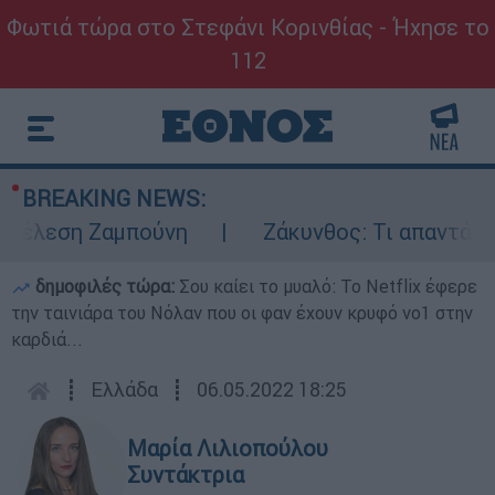
Φωτιά τώρα στο Στεφάνι Κορινθίας - Ήχησε το
112
BREAKING NEWS:
έλεση Ζαμπούνη
Ζάκυνθος: Τι απαντά η ΕΛ
δημοφιλές τώρα:
Σου καίει το μυαλό: Το Netflix έφερε
την ταινιάρα του Νόλαν που οι φαν έχουν κρυφό νο1 στην
καρδιά...
┋
Ελλάδα
┋
06.05.2022 18:25
Μαρία Λιλιοπούλου
Συντάκτρια