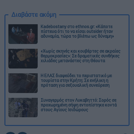
Διαβάστε ακόμη
Kadebostany στο ethnos.gr: «Κάποτε
πίστευα ότι το να είσαι outsider ήταν
αδυναμία, τώρα το βλέπω ως δύναμη»
«Χωρίς σκηνές και κουβέρτες σε ακραίες
θερμοκρασίες»: Σε δραματικές συνθήκες
χιλιάδες μετανάστες στη Θέουτα
Η ΕΛΑΣ διαψεύδει το περιστατικό με
τουρίστα στην Κρήτη: Σε ενήλικη η
πρόταση για σεξουαλική συνεύρεση
Συναγερμός στον Λυκαβηττό: Σορός σε
προχωρημένη σήψη εντοπίστηκε κοντά
στους Αγίους Ισιδώρους