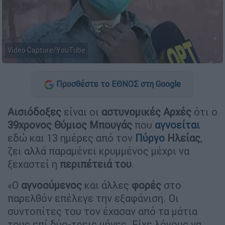
Video Capture/YouTube
Προσθέστε το ΕΘΝΟΣ στη Google
Αισιόδοξες
είναι οι
αστυνομικές
Αρχές
ότι ο
39χρονος Θύμιος Μπουγάς
που
αγνοείται
εδώ και 13 ημέρες από τον
Πύργο
Ηλείας
,
ζει αλλά παραμένει κρυμμένος μέχρι να
ξεχαστεί η
περιπέτειά
του
.
«Ο
αγνοούμενος
και άλλες
φορές
στο
παρελθόν επέλεγε την εξαφάνιση. Οι
συντοπίτες του τον έχασαν από τα μάτια
τους επί δύο-τρεις μήνες. Είχε λόγους να