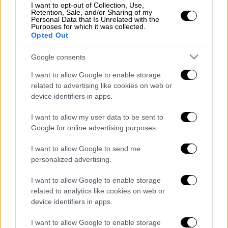
έφτασαν στην Αγία Βαρβάρα από την Πάτρα.
I want to opt-out of Collection, Use,
Retention, Sale, and/or Sharing of my
Personal Data that Is Unrelated with the
Ο 39χρονος κυκλοφορούσε στην Αγία
Purposes for which it was collected.
Opted Out
Βαρβάρα φορώντας πάντα μάσκα για να
κρύβει το πρόσωπό του, το οποίο
Google consents
παραμορφώθηκε μετά από τροχαίο ατύχημα.
I want to allow Google to enable storage
Τα τελευταία χρόνια ζούσε με το αναπηρικό
related to advertising like cookies on web or
επίδομα που λάμβανε και ζητούσε βοήθεια
device identifiers in apps.
για την αποκατάσταση των προβλημάτων
υγείας που δεν του επέτρεπαν να εργαστεί.
I want to allow my user data to be sent to
Google for online advertising purposes.
«Θα ήθελα πιο πολύ να βρεθεί κάποιος
γιατρός, ας με πάρει ένα τηλέφωνο, να
I want to allow Google to send me
κανονίσουμε, να πάμε να με δει, να δούμε τι
personalized advertising.
μπορώ να κάνω», είχε δηλώσει σε τοπικό
I want to allow Google to enable storage
κανάλι.
related to analytics like cookies on web or
device identifiers in apps.
ΔΙΑΒΑΣΤΕ ΕΠΙΣΗΣ
I want to allow Google to enable storage