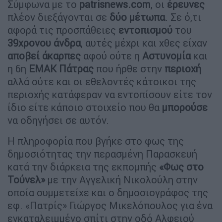
Σύμφωνα με το
patrisnews.com
, οι
έρευνες
πλέον διεξάγονται σε
δύο
μέτωπα
. Σε ό,τι
αφορά τις προσπάθειες
εντοπισμού
του
39χρονου
άνδρα
, αυτές μέχρι και χθες είχαν
αποβεί
άκαρπες
αφού ούτε η
Αστυνομία
και
η 6η
ΕΜΑΚ
Πάτρας
που ήρθε στην
περιοχή
αλλά ούτε και οι εθελοντές κάτοικοι της
περιοχής κατάφεραν να εντοπίσουν είτε τον
ίδιο είτε κάποιο στοιχείο που θα
μπορούσε
να οδηγήσει σε αυτόν.
Η πληροφορία που βγήκε στο φως της
δημοσιότητας την περασμένη Παρασκευή
κατά την διάρκεια της εκπομπής
«Φως στο
Τούνελ»
με την Αγγελική Νικολούλη στην
οποία συμμετείχε και ο δημοσιογράφος της
εφ. «Πατρίς» Γιώργος Μικελόπουλος για ένα
εγκαταλειμμένο σπίτι στην οδό Αλφειού