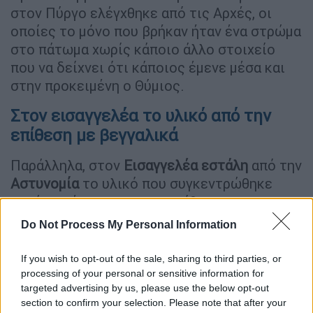
στον Πύργο ελέγχθηκε από τις Αρχές, οι
οποίες το μόνο που βρήκαν ήταν ένα στρώμα
στο πάτωμα χωρίς κάποιο άλλο στοιχείο
που να δείχνει ότι κάποιος έμενε μέσα και
στην προκειμένη ο Θύμιος.
Στον εισαγγελέα το υλικό από την
επίθεση με βεγγαλικά
Παράλληλα, στον
Εισαγγελέα
εστάλη
από την
Αστυνομία
το υλικό που συγκεντρώθηκε
κατά την έρευνα για την επίθεση με
βεγγαλικά στο σπίτι του 39χρονου, Θύμιου
Do Not Process My Personal Information
Μπουγά, ο οποίος εξαφανίστηκε από το
σπίτι του στην Αγία Βαρβάρα στον Πύργο
If you wish to opt-out of the sale, sharing to third parties, or
Ηλείας. Οι αστυνομικοί ταυτοποίησαν
processing of your personal or sensitive information for
targeted advertising by us, please use the below opt-out
συνολικά 11 άτομα, τα οποία φέρονται να
section to confirm your selection. Please note that after your
συμμετείχαν στην επίθεση με εκτοξευτήρες