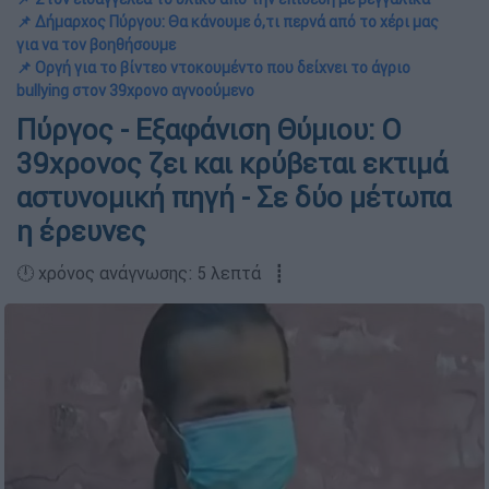
📌 Δήμαρχος Πύργου: Θα κάνουμε ό,τι περνά από το χέρι μας
για να τον βοηθήσουμε
📌 Οργή για το βίντεο ντοκουμέντο που δείχνει το άγριο
bullying στον 39χρονο αγνοούμενο
Πύργος - Εξαφάνιση Θύμιου: O
39χρονος ζει και κρύβεται εκτιμά
αστυνομική πηγή - Σε δύο μέτωπα
η έρευνες
🕛 χρόνος ανάγνωσης: 5 λεπτά ┋