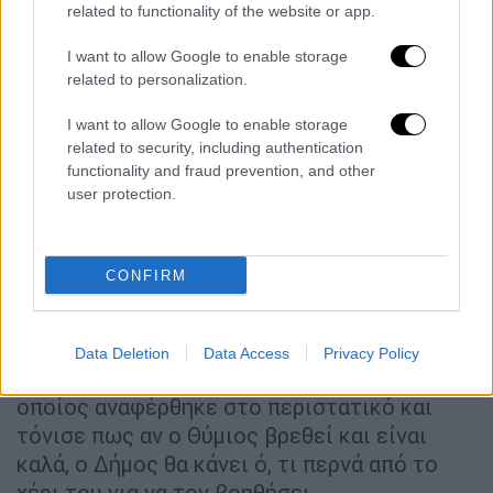
related to functionality of the website or app.
Ελλάδα
|
06.05.2022 22:00
Πύργος: Η συγκλονιστική ιστορία του
I want to allow Google to enable storage
άνδρα που κυκλοφορούσε με πριόνι
related to personalization.
και ρόπαλο
I want to allow Google to enable storage
related to security, including authentication
functionality and fraud prevention, and other
user protection.
Δήμαρχος Πύργου: Θα κάνουμε ό,τι
περνά από το χέρι μας για να τον
βοηθήσουμε
CONFIRM
Στην εκπομπή της Ναταλίας Γερμανού
«Καλύτερα Δε Γίνεται» μίλησε την Κυριακή ο
Data Deletion
Data Access
Privacy Policy
Δήμαρχος Πύργου Τάκης Αντωνακόπουλος ο
οποίος αναφέρθηκε στο περιστατικό και
τόνισε πως αν ο Θύμιος βρεθεί και είναι
καλά, ο Δήμος θα κάνει ό, τι περνά από το
χέρι του για να τον βοηθήσει,