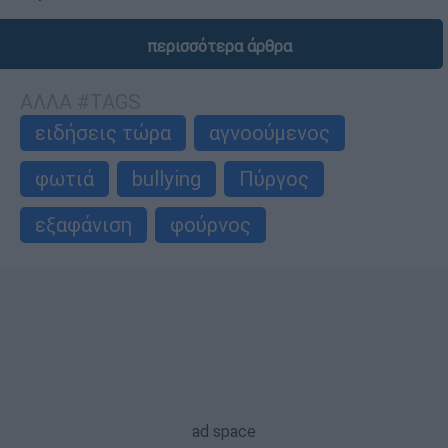
περισσότερα άρθρα
ΑΛΛΑ #TAGS
ειδήσεις τώρα
αγνοούμενος
φωτιά
bullying
Πύργος
εξαφάνιση
φούρνος