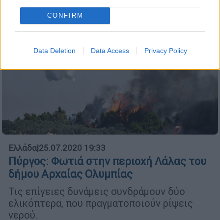
CONFIRM
Data Deletion
Data Access
Privacy Policy
Ελλάδα
|
25.07.2020 19:33
Πύργος: Φωτιά στην περιοχή Λάλας του
δήμου Αρχαίας Ολυμπίας
Τις επίγειες δυνάμεις συνδράμουν δύο
ελικόπτερα, που πραγματοποιούν ρίψεις
νερού.