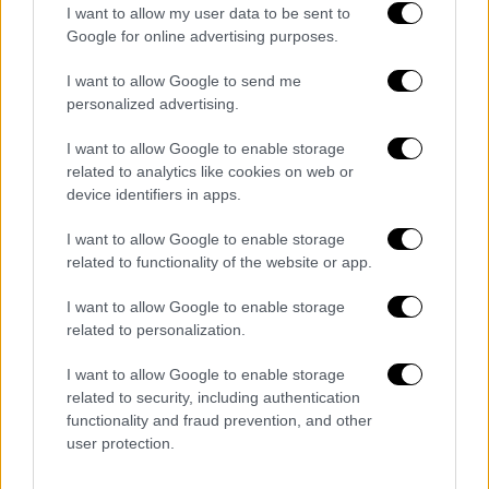
I want to allow my user data to be sent to
Google for online advertising purposes.
I want to allow Google to send me
personalized advertising.
I want to allow Google to enable storage
related to analytics like cookies on web or
device identifiers in apps.
I want to allow Google to enable storage
Ελλάδα
|
26.07.2020 17:21
related to functionality of the website or app.
Πύργος Ηλείας: Φωτιά σε δασική
I want to allow Google to enable storage
έκταση στην Ωλένη
related to personalization.
Ενισχύθηκαν οι αρχικές πυροσβεστικές
I want to allow Google to enable storage
δυνάμεις οι οποίες είχαν σπεύσει για την
related to security, including authentication
κατάσβεση – Ενισχύονται και τα εναέρια
functionality and fraud prevention, and other
μέσα
user protection.