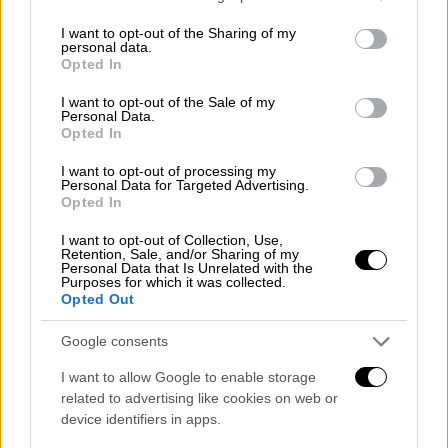
services and may gather and store information including but
not limited to your visit or usage behaviour. You may click to
I want to opt-out of the Sharing of my
personal data.
grant or deny consent to Google and its third-party tags to
Opted In
use your data for below specified purposes in below Google
consent section.
I want to opt-out of the Sale of my
Personal Data.
Opted In
I want to opt-out of processing my
Personal Data for Targeted Advertising.
Opted In
Ελλάδα
|
15.09.2020 17:53
I want to opt-out of Collection, Use,
Κορονοϊός: Μαθητής γυμνασίου στον
Retention, Sale, and/or Sharing of my
Personal Data that Is Unrelated with the
Πύργο βρέθηκε θετικός στον ιό
Purposes for which it was collected.
Opted Out
O μαθητής είναι ασυμπτωματικός και
βρίσκεται σε καραντίνα στο σπίτι του
Google consents
I want to allow Google to enable storage
related to advertising like cookies on web or
device identifiers in apps.