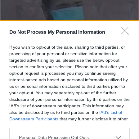
Do Not Process My Personal Information
If you wish to opt-out of the sale, sharing to third parties, or
processing of your personal or sensitive information for
targeted advertising by us, please use the below opt-out
section to confirm your selection. Please note that after your
opt-out request is processed you may continue seeing
Ελλάδα
|
12.05.2022 20:31
interest-based ads based on personal information utilized by
Βγήκε silver alert για τον 39χρονο Θύμιο
us or personal information disclosed to third parties prior to
από τον Πύργο: Η τραγική υπόθεση
your opt-out. You may separately opt-out of the further
disclosure of your personal information by third parties on the
bullying
IAB’s list of downstream participants. This information may
O 39χρονος Θύμιος δεν έχει δώσει σημάδια
also be disclosed by us to third parties on the
IAB’s List of
ζωής τα τελευταία 24ωρα
Downstream Participants
that may further disclose it to other
third parties.
Please note that this website/app uses one or more Google
Personal Data Processing Opt Outs