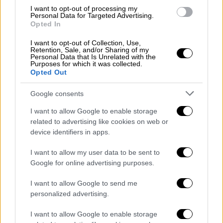
περιοχή της Βόρειας Ελλάδας. αν και
I want to opt-out of processing my
Personal Data for Targeted Advertising.
πιστεύεται ότι το είδος εξαφανίστηκε από
Opted In
τη βόρεια Ελλάδα πολύ αργότερα.
I want to opt-out of Collection, Use,
Retention, Sale, and/or Sharing of my
Όταν το Εργαστηριο Ζωολογιας του
Personal Data that Is Unrelated with the
Purposes for which it was collected.
Τμηματος Βιολογιας του ΑΠΘ ολοκληρώσει
Opted Out
τη
μελέτη σκοπιμοτητας
μέχρι το
φθινόπωρο, αναμένεται να τεθούν και οι
Google consents
βάσεις για την επανεισαγωγή του είδους
I want to allow Google to enable storage
στην Ελλάδα.
related to advertising like cookies on web or
device identifiers in apps.
Tο κοκαλάκι κάστορα στον
προϊστορικό οικισμό του Δισπηλιού
I want to allow my user data to be sent to
Google for online advertising purposes.
Την
παρουσία
του
κάστορα
στην ευρύτερη
I want to allow Google to send me
περιοχή της Καστοριάς από τη μέση
personalized advertising.
νεολιθική εποχή πιστοποίησε πέραν πάσης
αμφιβολίας ένα οστό από πόδι κάστορα, το
I want to allow Google to enable storage