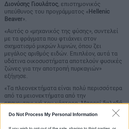
Διονύσης Γιουλάτος
, επιστημονικός
υπεύθυνος του προγράμματος «
Hellenic
Beaver
».
«Αυτός ο «μηχανικός της φύσης», συντελεί
με τα φράγματα που φτιάχνει στον
σχηματισμό μικρών λιμνών, όπου ζει
μεγάλος αριθμός ειδών. Επιπλέον, αυτά τα
υδάτινα οικοσυστήματα αποτελούν φυσικές
ζώνες για την αποτροπή πυρκαγιών»
εξήγησε.
«Τα πλεονεκτήματα είναι πολύ περισσότερα
από τα μειονεκτήματα από την
επανεισαγωγή του κάστορα. Μπορεί δηλαδή
ενδεχομένως να δημιουργήσει ελάχιστα
Do Not Process My Personal Information
προβλήματα στα
μαλακόξυλα φυτά
καλλιεργειών
, κάτι που όμως μπορεί να
If you wish to opt-out of the sale, sharing to third parties, or