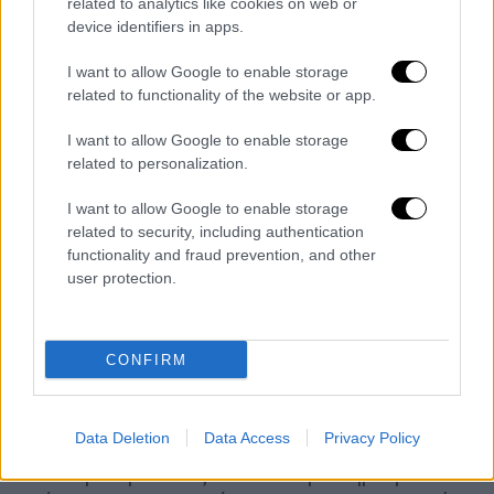
οποίο βρέθηκε κατά τις ανασκαφές που
related to analytics like cookies on web or
device identifiers in apps.
πραγματοποίησε από το 1992 έως το 2013
το ΑΠΘ στον παραλίμνιο προϊστορικό
I want to allow Google to enable storage
οικισμό στο Δισπηλιό.
related to functionality of the website or app.
«Τα οστά είναι δύσκολο να ταυτιστούν χωρίς
I want to allow Google to enable storage
related to personalization.
ειδική εμπειρία αλλά ήδη έχουμε εντοπίσει
πολλά από άγρια ζώα, όπως ελάφια,
I want to allow Google to enable storage
αγριόχοιρους και αρκούδες και φυσικά, του
related to security, including authentication
κάστορα», λέει ο διευθυντής της
functionality and fraud prevention, and other
user protection.
ανασκαφής» αναφέρει ο Κώστας Κωτσάκης,
ομότιμος καθηγητής Προϊστορικής
Αρχαιολογίας και επικεφαλής της
CONFIRM
ανασκαφής.
«Θέλουμε να ανασυνθέσουμε την τότε
Data Deletion
Data Access
Privacy Policy
καθημερινή ζωή των ανθρώπων και να
απαντήσουμε ίσως και στο ερώτημα γιατί