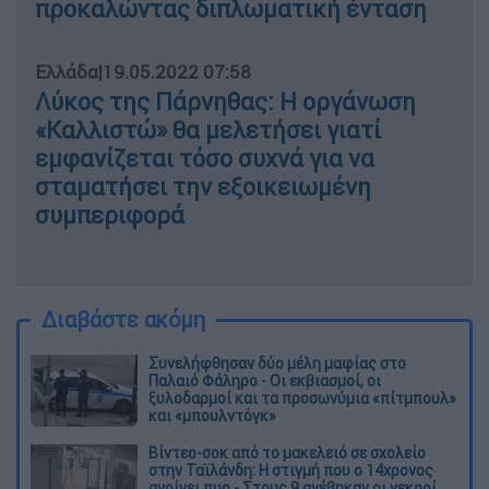
προκαλώντας διπλωματική ένταση
Ελλάδα
|
19.05.2022 07:58
Λύκος της Πάρνηθας: Η οργάνωση
«Καλλιστώ» θα μελετήσει γιατί
εμφανίζεται τόσο συχνά για να
σταματήσει την εξοικειωμένη
συμπεριφορά
Διαβάστε ακόμη
Συνελήφθησαν δύο μέλη μαφίας στο
Παλαιό Φάληρο - Οι εκβιασμοί, οι
ξυλοδαρμοί και τα προσωνύμια «πίτμπουλ»
και «μπουλντόγκ»
Βίντεο-σοκ από το μακελειό σε σχολείο
στην Ταϊλάνδη: Η στιγμή που ο 14χρονος
ανοίγει πυρ - Στους 9 ανέβηκαν οι νεκροί