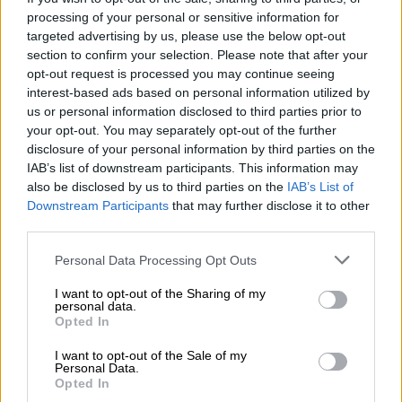
αντιμετωπιστεί ορθολογικά
», αναφέρει ο κ.
processing of your personal or sensitive information for
Γιουλάτος.
targeted advertising by us, please use the below opt-out
section to confirm your selection. Please note that after your
Πρόσφατα, απολιθώματα κάστορα βρέθηκαν
opt-out request is processed you may continue seeing
στο Δισπηλιό Καστοριάς και
interest-based ads based on personal information utilized by
us or personal information disclosed to third parties prior to
χρονολογήθηκαν στο 5.600 π.Χ., απόδειξη
your opt-out. You may separately opt-out of the further
ότι το είδος ήταν φυσικό μέλος της
disclosure of your personal information by third parties on the
ελληνικής πανίδας. Το όνομα της
Καστοριάς
,
IAB’s list of downstream participants. This information may
εξάλλου, πιστεύεται ότι πιθανότατα
also be disclosed by us to third parties on the
IAB’s List of
Downstream Participants
that may further disclose it to other
προέρχεται από τους κάστορες που ζούσαν
third parties.
κάποτε στη λίμνη της πόλης.
Please note that this website/app uses one or more Google
Personal Data Processing Opt Outs
Η τελευταία αναφορά για την παρουσία του
services and may gather and store information including but
κάστορα στην Ελλάδα προέρχεται από τον
A.
not limited to your visit or usage behaviour. You may click to
I want to opt-out of the Sharing of my
personal data.
grant or deny consent to Google and its third-party tags to
De Hoestin
, ο οποίος επισκέφθηκε το
Opted In
use your data for below specified purposes in below Google
Μεσολόγγι και τον ποταμό Αλφειό τον 19ο
consent section.
I want to opt-out of the Sale of my
αιώνα. Πιθανότατα όμως το είδος
Personal Data.
Opted In
εξαφανίστηκε πολύ αργότερα από την