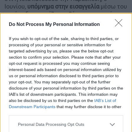
Ιουνίου,
υπόμνημα στην εισαγγελία
μέσω του
οποίου διευκρινίζει τη θέση της σε σχέση με
το σημείωμα που άφησε ο
50χρονος
Do Not Process My Personal Information
γυμναστής πριν δώσει τέλος στη ζωή του.
If you wish to opt-out of the sale, sharing to third parties, or
Όπως σημειώνει ο δικηγόρος της
η γυναίκα
processing of your personal or sensitive information for
είχε χωρίσει με τον αυτόχειρα αρκετό καιρό
targeted advertising by us, please use the below opt-out
πριν,
και οι λόγοι αφορούσαν στην
section to confirm your selection. Please note that after your
opt-out request is processed you may continue seeing
προσωπικότητά του. Ο κ. Κόλτσης
interest-based ads based on personal information utilized by
προσκόμισε σειρά μηνυμάτων που έστελνε
us or personal information disclosed to third parties prior to
στην εντολέα του ο γυμναστής στα οποία
your opt-out. You may separately opt-out of the further
είναι έκδηλη η απογοήτευσή του για την
disclosure of your personal information by third parties on the
προσωπική τους σχέση, χωρίς, ωστόσο, να
IAB’s list of downstream participants. This information may
also be disclosed by us to third parties on the
IAB’s List of
υπάρχουν αναφορές σε εξαπάτηση ή
Downstream Participants
that may further disclose it to other
οικονομικές συνδιαλλαγές μεταξύ του
third parties.
πρώην ζευγαριού. Σύμφωνα με τον δικηγόρο,
Please note that this website/app uses one or more Google
Personal Data Processing Opt Outs
το ζευγάρι είχε χωρίσει αρκετές φορές, ενώ
services and may gather and store information including but