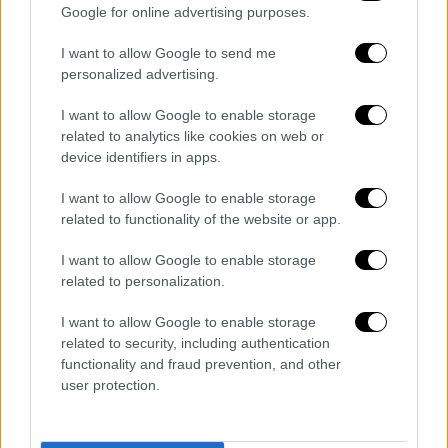
Google for online advertising purposes.
I want to allow Google to send me
Σε ένα από αυτά τα μηνύματα, τον Μάιο του
personalized advertising.
2021, το οποίο, μάλιστα,
ο γυμναστής έγραψε
I want to allow Google to enable storage
στην πίσω όψη του πιστοποιητικού
related to analytics like cookies on web or
εμβολιασμού του
, αναφέρει ότι σκέφτεται
device identifiers in apps.
να βάλει τέλος στη ζωή του και ότι για αυτό
I want to allow Google to enable storage
ευθύνεται μόνο η ψυχική ασθένειά του.
related to functionality of the website or app.
Όπως σημειώνει ο κ. Κόλτσης, η
συμπεριφορά του αυτόχειρα, από τον
I want to allow Google to enable storage
related to personalization.
περασμένο Μάιο έγινε πιο εχθρική απέναντι
στη γυναίκα, στην οποία και ανέφερε ότι θα
I want to allow Google to enable storage
την εκδικηθεί.
related to security, including authentication
functionality and fraud prevention, and other
Έστειλε πορνογραφικό υλικό με
user protection.
πρωταγωνίστρια τη γυναίκα χωρίς η
ίδια να το γνωρίζει