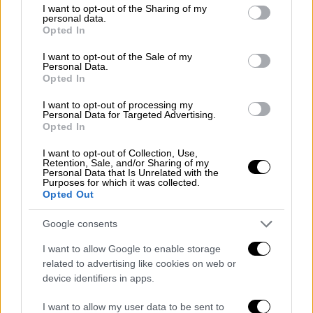
ο γυμναστής συνήθιζε να τής στέλνει
not limited to your visit or usage behaviour. You may click to
I want to opt-out of the Sharing of my
personal data.
μηνύματα
ζητώντας της να γυρίσει πίσω και
grant or deny consent to Google and its third-party tags to
Opted In
απειλώντας την ότι θα αυτοκτονήσει.
use your data for below specified purposes in below Google
consent section.
I want to opt-out of the Sale of my
Personal Data.
Opted In
ΔΙΑΒΑΣΤΕ ΕΠΙΣΗΣ
I want to opt-out of processing my
Ελλάδα
|
02.06.2022 14:56
Personal Data for Targeted Advertising.
Opted In
Αυτοκτονία 50χρονου γυμναστή στη
Θεσσαλονίκη: Τι απαντά η Γεωργία
I want to opt-out of Collection, Use,
Retention, Sale, and/or Sharing of my
Μπίκα σε όσους προσπαθούν να την
Personal Data that Is Unrelated with the
εμπλέξουν στην υπόθεση
Purposes for which it was collected.
Opted Out
Ελλάδα
|
02.06.2022 23:15
Google consents
Κυκλώματα εξαπάτησης
I want to allow Google to enable storage
επιχειρηματιών κατήγγειλε πριν
related to advertising like cookies on web or
αυτοκτονήσει ο 50χρονος γυμναστής
device identifiers in apps.
από τη Θεσσαλονίκη
I want to allow my user data to be sent to