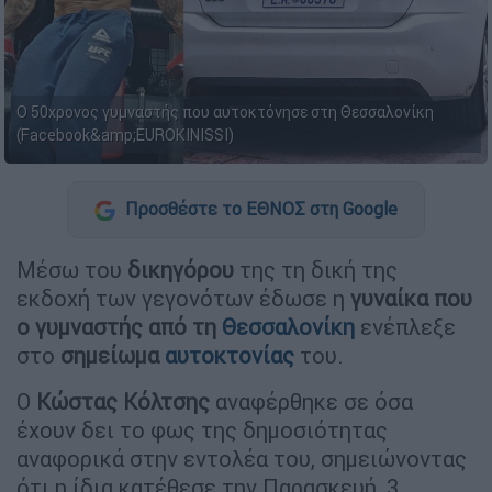
Ο 50χρονος γυμναστής που αυτοκτόνησε στη Θεσσαλονίκη
(Facebook&amp;EUROKINISSI)
Προσθέστε το ΕΘΝΟΣ στη Google
Μέσω του
δικηγόρου
της τη δική της
εκδοχή των γεγονότων έδωσε η
γυναίκα που
ο γυμναστής από τη
Θεσσαλονίκη
ενέπλεξε
στο
σημείωμα
αυτοκτονίας
του.
Ο
Κώστας Κόλτσης
αναφέρθηκε σε όσα
έχουν δει το φως της δημοσιότητας
αναφορικά στην εντολέα του, σημειώνοντας
ότι η ίδια κατέθεσε την Παρασκευή, 3