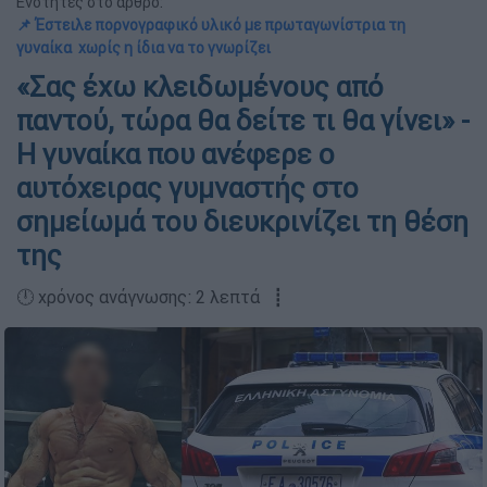
Ενότητες στο άρθρο:
📌 Έστειλε πορνογραφικό υλικό με πρωταγωνίστρια τη
γυναίκα χωρίς η ίδια να το γνωρίζει
«Σας έχω κλειδωμένους από
παντού, τώρα θα δείτε τι θα γίνει» -
Η γυναίκα που ανέφερε ο
αυτόχειρας γυμναστής στο
σημείωμά του διευκρινίζει τη θέση
της
🕛 χρόνος ανάγνωσης: 2 λεπτά ┋