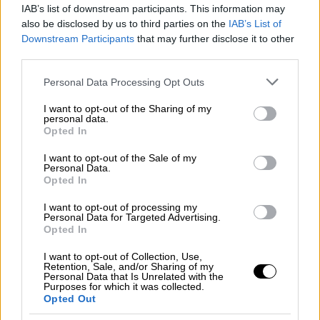
μίλησε
αναλυτικά
για τις σκηνές των
IAB’s list of downstream participants. This information may
θανάτων, από τις οποίες ο ίδιος
απουσίαζε
.
also be disclosed by us to third parties on the
IAB’s List of
Downstream Participants
that may further disclose it to other
Το ξεκίνημα έγινε με τον θάνατο της
third parties.
Μαλένας
. Ο Μάνος Δασκαλάκης επανέλαβε
Please note that this website/app uses one or more Google
Personal Data Processing Opt Outs
αυτά που είχε δηλώσει σε συνεντεύξεις του,
services and may gather and store information including but
για εκείνο το μοιραίο Σάββατο όταν έμαθε
not limited to your visit or usage behaviour. You may click to
I want to opt-out of the Sharing of my
personal data.
για τον θάνατο του παιδιού του, από το
grant or deny consent to Google and its third-party tags to
Opted In
τηλέφωνο.
use your data for below specified purposes in below Google
consent section.
I want to opt-out of the Sale of my
Personal Data.
Από το τηλέφωνο, όπως είπε, ενημερώθηκε
Opted In
και σχεδόν δυο χρόνια μετά, όταν η μόλις έξι
μηνών
Ίριδα
βρέθηκε νεκρή στην κούνια του
I want to opt-out of processing my
Personal Data for Targeted Advertising.
σπιτιού της.
Και τις δύο φορές
όπως τόνισε,
Opted In
του είχε τηλεφωνήσει η 33χρονη
που είδε τα
I want to opt-out of Collection, Use,
παιδιά της να πεθαίνουν.
Retention, Sale, and/or Sharing of my
Personal Data that Is Unrelated with the
Purposes for which it was collected.
Η συζήτηση για την Τζωρτζίνα δεν κράτησε
Opted Out
πολύ. Ο Μάνος Δασκαλάκης τόνισε πως τα