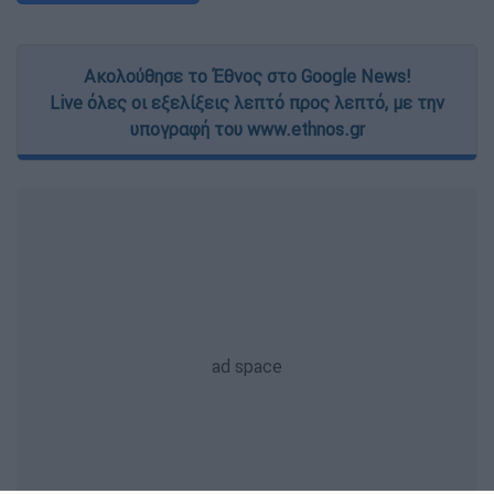
Ακολούθησε το Έθνος στο Google News!
Live όλες οι εξελίξεις λεπτό προς λεπτό, με την
υπογραφή του www.ethnos.gr