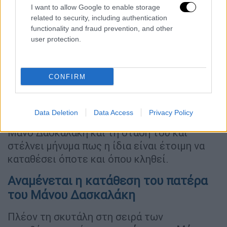
I want to allow Google to enable storage
related to security, including authentication
functionality and fraud prevention, and other
user protection.
CONFIRM
Η
Δήμητρα Πισπιρίγκου
τονίζει στο Mega
Data Deletion
Data Access
Privacy Policy
πως δεν θέλει να πει το παραμικρό για τον
Μάνο Δασκαλάκη και τη στάση του και
στέλνει μήνυμα πως η ίδια είναι έτοιμη να
καταθέσει όποτε και όπου κληθεί.
Αναμένεται η κατάθεση του πατέρα
του Μάνου Δασκαλάκη
Πλέον τη σκυτάλη στη σειρά των