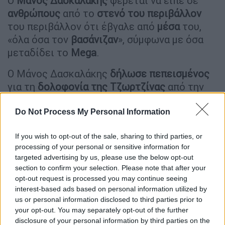
Ο
Μάνος Δασκαλάκης
φέρεται να είπε σε
ανθρώπους
από το
στενό
του περιβάλλον
του περιβάλλον ότι έβγαλε από
μέσα
του,
«όλα όσα τον
βασάνιζαν
», σύμφωνα με όσα
μεταδίδει το
Mega
.
Ο Μάνος Δασκαλάκης
δήλωσε πεπεισμένος
για τη
δολοφονία της Τζωρτζίνας
από την
33χρονη πρώην σύζυγό του
, αλλά σύμφωνα
με τις ίδιες πληροφορίες δεν είπε το ίδιο
Do Not Process My Personal Information
για τους θανάτους της
Μαλένας
και της
If you wish to opt-out of the sale, sharing to third parties, or
Ίριδας
. Ο 30χρονος φέρεται να τόνισε
processing of your personal or sensitive information for
μεταξύ άλλων πως για την ώρα
δεν υπάρχουν
targeted advertising by us, please use the below opt-out
στοιχεία
που να τον κάνουν να πιστεύει ότι
section to confirm your selection. Please note that after your
η
33χρονη
είναι πίσω και από αυτές τις δύο
opt-out request is processed you may continue seeing
δολοφονίες.
interest-based ads based on personal information utilized by
us or personal information disclosed to third parties prior to
Περιμένει, όπως είπε, το νέο
πόρισμα
και
your opt-out. You may separately opt-out of the further
disclosure of your personal information by third parties on the