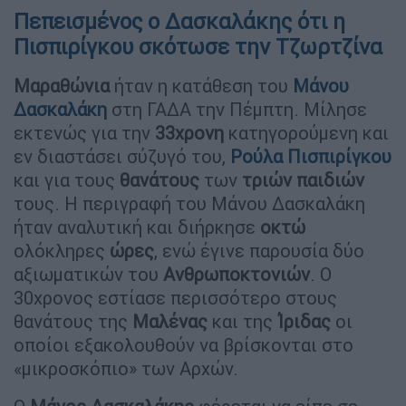
Πεπεισμένος ο Δασκαλάκης ότι η
Πισπιρίγκου σκότωσε την Τζωρτζίνα
Μαραθώνια
ήταν η κατάθεση του
Μάνου
Δασκαλάκη
στη ΓΑΔΑ την Πέμπτη. Μίλησε
εκτενώς για την
33χρονη
κατηγορούμενη και
εν διαστάσει σύζυγό του,
Ρούλα Πισπιρίγκου
και για τους
θανάτους
των
τριών παιδιών
τους. Η περιγραφή του Μάνου Δασκαλάκη
ήταν αναλυτική και διήρκησε
οκτώ
ολόκληρες
ώρες
, ενώ έγινε παρουσία δύο
αξιωματικών του
Ανθρωποκτονιών
. Ο
30χρονος εστίασε περισσότερο στους
θανάτους της
Μαλένας
και της
Ίριδας
οι
οποίοι εξακολουθούν να βρίσκονται στο
«μικροσκόπιο» των Αρχών.