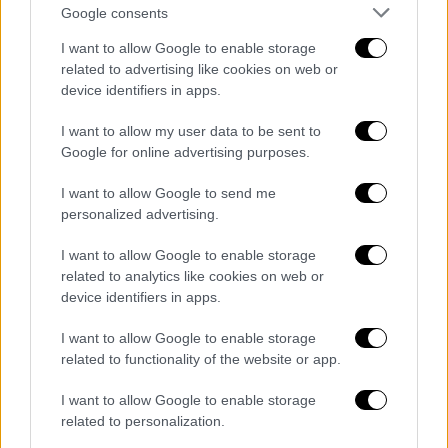
στοιχεία που υπάρχουν δεν αμφισβητούνται
Google consents
και δείχνουν την ενοχή της άλλοτε γυναίκας
I want to allow Google to enable storage
του. Για τη Μαλένα και την Ίριδα όμως, είπε
related to advertising like cookies on web or
πως όσο δεν ανακοινώνονται τα νέα
device identifiers in apps.
στοιχεία, ο ίδιος
δεν είναι σε θέση να
I want to allow my user data to be sent to
κατηγορήσει
κανέναν.
Google for online advertising purposes.
Αντίδραση της οικογένειας
I want to allow Google to send me
Πισπιρίγκου
personalized advertising.
I want to allow Google to enable storage
Πληροφορίες για την κατάθεση που έδωσε ο
related to analytics like cookies on web or
Μάνος Δασκαλάκης ζήτησε τόσο η
33χρονη
device identifiers in apps.
κατηγορούμενη
όσο και οι
στενοί συγγενείς
της, που ετοιμάζονται να δώσουν
I want to allow Google to enable storage
related to functionality of the website or app.
καταθέσεις.
I want to allow Google to enable storage
related to personalization.