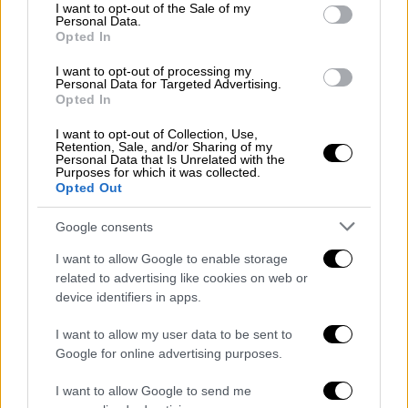
consent section.
I want to opt-out of the Sale of my
όπως φαίνεται κατέβηκε σε κατοικημένη
Personal Data.
Opted In
περιοχή για να βρει τροφή, ωστόσο έχει
προκαλέσει ανησυχία στους κατοίκους της
I want to opt-out of processing my
Personal Data for Targeted Advertising.
περιοχής.
Opted In
I want to opt-out of Collection, Use,
Retention, Sale, and/or Sharing of my
Personal Data that Is Unrelated with the
Purposes for which it was collected.
Opted Out
Google consents
video
I want to allow Google to enable storage
related to advertising like cookies on web or
device identifiers in apps.
I want to allow my user data to be sent to
Όλες οι ειδήσεις
Google for online advertising purposes.
Το τραβάει στα άκρα ο Ερντογάν - Φέρνει
I want to allow Google to send me