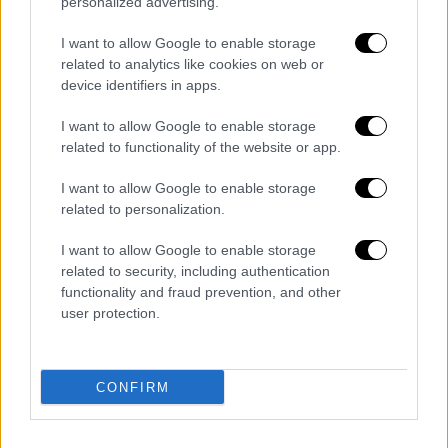
personalized advertising.
στη Σύνοδο του ΝΑΤΟ την
«αποστρατικοποίηση των ελληνικών
I want to allow Google to enable storage
νησιών»
related to analytics like cookies on web or
device identifiers in apps.
Ακρίβεια: «Κλείδωσαν» τα μέτρα της
κυβέρνησης για Fuel Pass στα καύσιμα -
I want to allow Google to enable storage
related to functionality of the website or app.
Περισσότεροι δικαιούχοι και μεγαλύτερη
επιδότηση
I want to allow Google to enable storage
related to personalization.
Εκτέλεση στον Γέρακα: Η μαφία των
καυσίμων στο μικροσκόπιο της ΕΛΑΣ -
I want to allow Google to enable storage
related to security, including authentication
«Υπάρχει ομερτά, η εξιχνίαση είναι δύσκολη»
functionality and fraud prevention, and other
user protection.
Πανελλήνιες 2022: Πώς θα κινηθούν οι
βάσεις εισαγωγής - Τι πρέπει να κάνουν οι
υποψήφιοι με χαμηλές βαθμολογίες
CONFIRM
Διαβάστε ακόμη