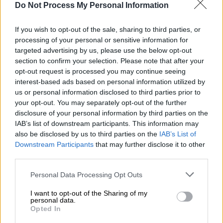
Do Not Process My Personal Information
Την πορεία ενός
μεγαλόσωμου
ενήλικα
If you wish to opt-out of the sale, sharing to third parties, or
λύκου
κατέγραψε τα ξημερώματα της
processing of your personal or sensitive information for
Κυριακής ένας
κάτοικος
της
Ναυπάκτου
.
targeted advertising by us, please use the below opt-out
Σύμφωνα με το
nafpaktianews.gr
κάτοικος
section to confirm your selection. Please note that after your
opt-out request is processed you may continue seeing
του οικισμού κοντά στο
γήπεδο
interest-based ads based on personal information utilized by
ποδοσφαίρου
κατέγραψε με το κινητό του
us or personal information disclosed to third parties prior to
τηλέφωνο τον τεράστιο
δρασκελισμό
του
your opt-out. You may separately opt-out of the further
λύκου ο οποίος έτρεχε για να
απομακρυνθεί
disclosure of your personal information by third parties on the
IAB’s list of downstream participants. This information may
μόλις αντιλήφθηκε την
παρουσία
ανθρώπων
.
also be disclosed by us to third parties on the
IAB’s List of
Downstream Participants
that may further disclose it to other
Ο λύκος
έκανε βόλτα μέσα στα σπίτια κοντά
third parties.
στον ιερό ναό του
Αγίου Σπυρίδωνος
που
βρίσκεται περίπου ένα χιλιόμετρο από το
Please note that this website/app uses one or more Google
Personal Data Processing Opt Outs
services and may gather and store information including but
κέντρο της
Ναυπάκτου
.
not limited to your visit or usage behaviour. You may click to
I want to opt-out of the Sharing of my
personal data.
grant or deny consent to Google and its third-party tags to
Το βίντεο τράβηξε ο
Σπύρος Δημόπουλος
Opted In
use your data for below specified purposes in below Google
και δείχνει την πορεία του άγριου ζώου που