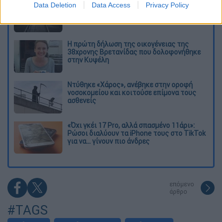
Εκτελέσεις, συλλήψεις και νέοι
Data Deletion
Data Access
Privacy Policy
περιορισμοί: Το Ιράν σκληραίνει τη γραμμή
στο εσωτερικό εν μέσω πολέμου
Η πρώτη δήλωση της οικογένειας της
38χρονης Βρετανίδας που δολοφονήθηκε
στην Κυψέλη
Ντύθηκε «Χάρος», ανέβηκε στην οροφή
νοσοκομείου και κοιτούσε επίμονα τους
ασθενείς
«Όχι γκέι 17 Pro, αλλά σπασμένο 11άρι»:
Ρώσοι διαλύουν τα iPhone τους στο TikTok
για να... γίνουν πιο άνδρες
επόμενο
άρθρο
#TAGS