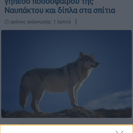
γήπεδο ποδοσφαίρου της
Ναυπάκτου και δίπλα στα σπίτια
🕛 χρόνος ανάγνωσης: 1 λεπτό ┋
Προσθέστε το ΕΘΝΟΣ στη Google