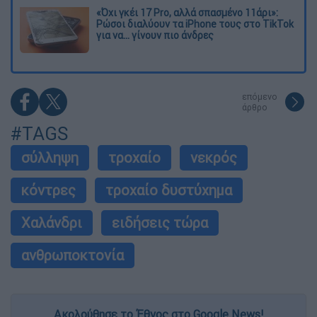
«Όχι γκέι 17 Pro, αλλά σπασμένο 11άρι»:
Ρώσοι διαλύουν τα iPhone τους στο TikTok
για να... γίνουν πιο άνδρες
επόμενο
άρθρο
#TAGS
σύλληψη
τροχαίο
νεκρός
κόντρες
τροχαίο δυστύχημα
Χαλάνδρι
ειδήσεις τώρα
ανθρωποκτονία
Ακολούθησε το Έθνος στο Google News!