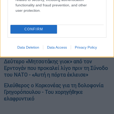
functionality and fraud prevention, and other
user protection.
CONFIRM
Data Deletion
Data Access
Privacy Policy
Όλες οι ειδήσεις
Δεύτερο «Μητσοτάκης γιοκ» από τον
Ερντογάν που προκαλεί λίγο πριν τη Σύνοδο
του ΝΑΤΟ - «Αυτή η πόρτα έκλεισε»
Ελεύθερος ο Κορκονέας για τη δολοφονία
Γρηγορόπουλου - Του χορηγήθηκε
ελαφρυντικό