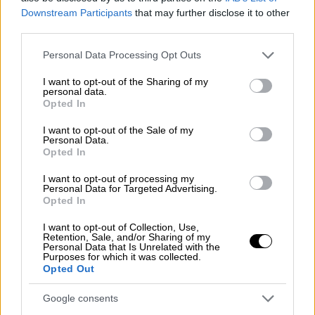
Downstream Participants
that may further disclose it to other
third parties.
Please note that this website/app uses one or more Google
Personal Data Processing Opt Outs
services and may gather and store information including but
not limited to your visit or usage behaviour. You may click to
I want to opt-out of the Sharing of my
personal data.
grant or deny consent to Google and its third-party tags to
video
Opted In
use your data for below specified purposes in below Google
consent section.
I want to opt-out of the Sale of my
Personal Data.
Opted In
I want to opt-out of processing my
Personal Data for Targeted Advertising.
Τι λέει αυτόπτης μάρτυρας
Opted In
I want to opt-out of Collection, Use,
Για «
σπινιάρισμα
100-200 μέτρων» μιλά
Retention, Sale, and/or Sharing of my
αυτόπτης μάρτυρας
του
σοκαριστικού
Personal Data that Is Unrelated with the
Purposes for which it was collected.
τροχαίου
που σημειώθηκε τα ξημερώματα
Opted Out
στο
Χαλάνδρι
, με αποτέλεσμα να χάσει τη
Google consents
ζωή του ο
νεαρός οδηγός
-με πληροφορίες