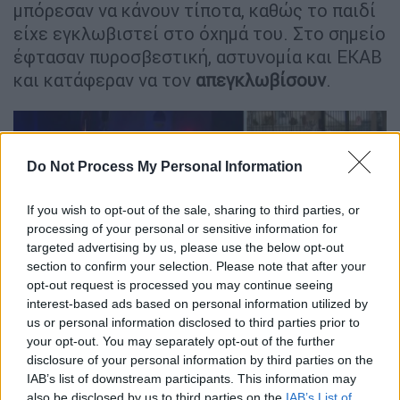
μπόρεσαν να κάνουν τίποτα, καθώς το παιδί
είχε εγκλωβιστεί στο όχημά του. Στο σημείο
έφτασαν πυροσβεστική, αστυνομία και ΕΚΑΒ
και κατάφεραν να τον
απεγκλωβίσουν
.
Do Not Process My Personal Information
If you wish to opt-out of the sale, sharing to third parties, or
processing of your personal or sensitive information for
targeted advertising by us, please use the below opt-out
section to confirm your selection. Please note that after your
opt-out request is processed you may continue seeing
interest-based ads based on personal information utilized by
us or personal information disclosed to third parties prior to
your opt-out. You may separately opt-out of the further
Χαλάνδρι: Όχημα «καρφώθηκε» σε δέντρο
disclosure of your personal information by third parties on the
IAB’s list of downstream participants. This information may
Εικόνα από το σημείο:
also be disclosed by us to third parties on the
IAB’s List of