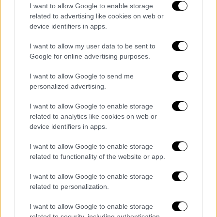
να αναφέρουν ότι ήταν
18 ετών
.
I want to allow Google to enable storage
related to advertising like cookies on web or
«
Ακούσαμε ένα σπινάρισμα
για 100-200 μέτρα
device identifiers in apps.
και ένα
φοβερό θόρυβο
σαν βόμβα. Βγήκαμε
I want to allow my user data to be sent to
έξω και
είδαμε το παιδί στον δρόμο και το
Google for online advertising purposes.
αμάξι καρφωμένο
στο δέντρο» περιγράφει
χαρακτηριστικά αυτόπτης μάρτυρας του
I want to allow Google to send me
personalized advertising.
τροχαίου.
I want to allow Google to enable storage
Όπως προσθέτει ο ίδιος, μιλώντας στην ΕΡΤ,
related to analytics like cookies on web or
«Κάποιος που ξέρει από αυτά πήρε τον
device identifiers in apps.
σφυγμό
του και διαπίστωσε πως είχε ήδη
"
φύγει
". Πρέπει να έχασε τον έλεγχο. Το
I want to allow Google to enable storage
related to functionality of the website or app.
άλλο όχημα που υπήρχε με άλλον νεαρό δεν
έπαθε γρατζουνιά».
I want to allow Google to enable storage
related to personalization.
I want to allow Google to enable storage
related to security, including authentication