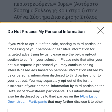
περιστρεφόμενων θυρών (Αυτόματο
Σύστημα Συλλογής Κομίστρου) στην
Αθήνα, Σύστημα Διαχείρισης Στόλου,
μέχρι και την 31η Δεκεμβρίου 2024, και
Την αναβάθμιση του μισθωμένου στόλου
Do Not Process My Personal Information
15 τρένων μέχρι και την 31η Δεκεμβρίου
2029.
If you wish to opt-out of the sale, sharing to third parties, or
processing of your personal or sensitive information for
Τα μεγάλα προβλήματα του δικτύου
targeted advertising by us, please use the below opt-out
section to confirm your selection. Please note that after your
Όσο και αν το κείμενο της σύμβασης
opt-out request is processed you may continue seeing
προβλέπει ότι το ποσό της αποζημίωσης
interest-based ads based on personal information utilized by
us or personal information disclosed to third parties prior to
της ΤΡΑΙΝΟΣΕ θα απομειώνεται σε
your opt-out. You may separately opt-out of the further
περιπτώσεις ακύρωσης ή κατάργησης
disclosure of your personal information by third parties on the
δρομολογίων, αυτό δε σημαίνει αυτομάτως
IAB’s list of downstream participants. This information may
ότι θα μειωθεί και η ταλαιπωρία των
also be disclosed by us to third parties on the
IAB’s List of
Downstream Participants
that may further disclose it to other
ταξιδιωτών.
third parties.