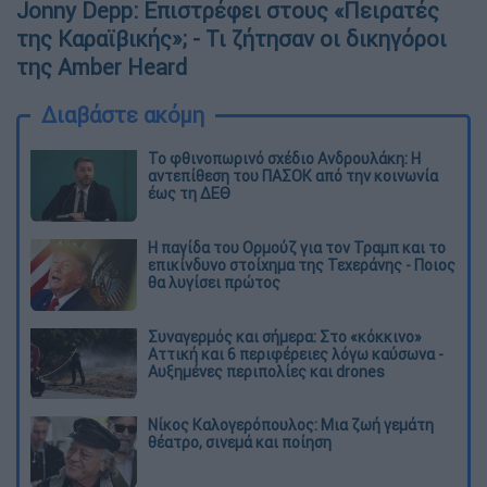
Jonny Depp: Επιστρέφει στους «Πειρατές
της Καραϊβικής»; - Τι ζήτησαν οι δικηγόροι
της Amber Heard
Διαβάστε ακόμη
Το φθινοπωρινό σχέδιο Ανδρουλάκη: Η
αντεπίθεση του ΠΑΣΟΚ από την κοινωνία
έως τη ΔΕΘ
Η παγίδα του Ορμούζ για τον Τραμπ και το
επικίνδυνο στοίχημα της Τεχεράνης - Ποιος
θα λυγίσει πρώτος
Συναγερμός και σήμερα: Στο «κόκκινο»
Αττική και 6 περιφέρειες λόγω καύσωνα -
Αυξημένες περιπολίες και drones
Νίκος Καλογερόπουλος: Μια ζωή γεμάτη
θέατρο, σινεμά και ποίηση