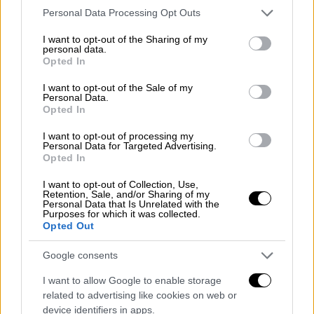
Δεδομένης της κακής κατάστασης του
Please note that this website/app uses one or more Google
Personal Data Processing Opt Outs
δικτύου, με ασφάλεια μπορεί να εικάσει
services and may gather and store information including but
κανείς ότι θα υπάρξουν αρκετές
not limited to your visit or usage behaviour. You may click to
I want to opt-out of the Sharing of my
personal data.
grant or deny consent to Google and its third-party tags to
περιπτώσεις δυσλειτουργιών,
Opted In
use your data for below specified purposes in below Google
καθυστερήσεων ή και ματαιώσεων
consent section.
I want to opt-out of the Sale of my
δρομολογίων για τις οποίες δε θα
Personal Data.
Opted In
αναζητηθούν ευθύνες ή πληρωμή ρητρών
από την ΤΡΑΙΝΟΣΕ, αλλά το επιβατικό κοινό
I want to opt-out of processing my
Personal Data for Targeted Advertising.
θα εξακολουθήσει να ταλαιπωρείται.
Opted In
Κι αυτό διότι η συντήρηση του δικτύου και η
I want to opt-out of Collection, Use,
Retention, Sale, and/or Sharing of my
διατήρησή του σε ένα ασφαλές επίπεδο
Personal Data that Is Unrelated with the
Purposes for which it was collected.
είναι ευθύνη του διαχειριστή της υποδομής,
Opted Out
δηλαδή του ΟΣΕ. Ετσι, για μια σειρά αιτιών
εξαιτίας των οποίων συχνά υπάρχουν
Google consents
καθυστερήσεις και ματαιώσεις
I want to allow Google to enable storage
δρομολογίων, όπως προβλήματα στα
related to advertising like cookies on web or
κλειδιά, διακοπές ηλεκτροδότησης, κλπ δεν
device identifiers in apps.