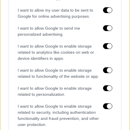
προβλέπονται συνέπειες.
I want to allow my user data to be sent to
Όπως επισημαίνεται στη σύμβαση, η
Google for online advertising purposes.
εκτέλεση των υπηρεσιών μπορεί να
I want to allow Google to send me
διακοπεί ή να τροποποιηθεί χωρίς
personalized advertising.
υπαιτιότητα του παρόχου λόγω μη
I want to allow Google to enable storage
προγραμματισμένων εργασιών ή
related to analytics like cookies on web or
παρατεταμένου προβλήματος στο δίκτυο ή
device identifiers in apps.
λόγω αδυναμιας του ΟΣΕ να εκτελέσει τα
ετήσια προγραμματισμένα έργα ή να
I want to allow Google to enable storage
related to functionality of the website or app.
καθυστερήσει την εκτέλεσή τους.
«Συνέπειες από τη μη εκτέλεση μέρους των
I want to allow Google to enable storage
υπηρεσιών που προκύπτουν από τις
related to personalization.
παραπάνω καταστάσεις δε βαρύνουν τον
I want to allow Google to enable storage
πάροχο», αναφέρεται.
related to security, including authentication
functionality and fraud prevention, and other
Σε άλλο άρθρο αναλύονται τα γεγονότα για
user protection.
τα οποία δεν ευθύνεται ο πάροχος. Σε αυτό