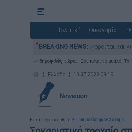
Πολιτική
Οικονομία
Ελ
νίες στην Ελλάδα - Κατηγορείται και για την 
BREAKING NEWS:
δημοφιλές τώρα:
Σου καίει το μυαλό: Το 
┋
Ελλάδα
┋
10.07.2022 09:19
Newsroom
Ενότητες στο άρθρο:
📌 Τραυματίστηκαν 2 άτομα
Σοκαριστικό τροχαίο στ