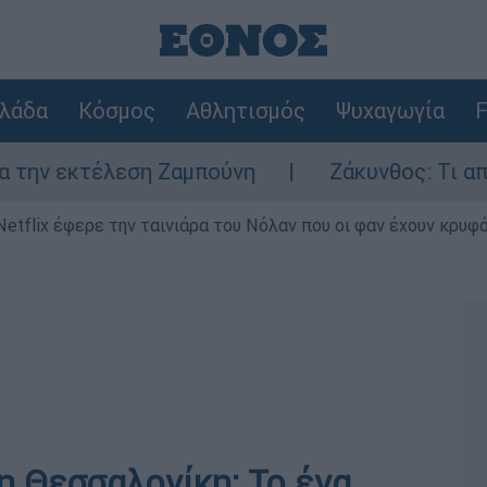
λάδα
Κόσμος
Αθλητισμός
Ψυχαγωγία
F
εκτέλεση Ζαμπούνη
Ζάκυνθος: Τι απαντά η 
Netflix έφερε την ταινιάρα του Νόλαν που οι φαν έχουν κρυφό
η Θεσσαλονίκη: Το ένα