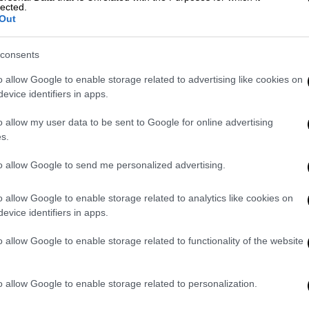
 με γιατρό και με ένα συμβατικό
lected.
Out
εγκλωβισμού 2 τραυματισμένων ατόμων
consents
όθηκαν στο ΕΚΑΒ, συνεπεία τροχαίου,
o allow Google to enable storage related to advertising like cookies on
Ν.Μηχανιώνας (πλησίον κόμβος
evice identifiers in apps.
σβέστες
με 2 οχήματα.
o allow my user data to be sent to Google for online advertising
stiki)
July 10, 2022
s.
to allow Google to send me personalized advertising.
κε διασωληνωμένος σε σοβαρή κατάσταση
άλλος εμπλεκόμενος άνδρας διακομίσθηκε
o allow Google to enable storage related to analytics like cookies on
ταθερός αιμοδυναμικά και χωρίς εμφανείς
evice identifiers in apps.
o allow Google to enable storage related to functionality of the website
ου τραυματίστηκε ελαφρά είναι
ρα μετέβαινε στην εργασία του. Λόγω του
o allow Google to enable storage related to personalization.
σε» πάνω στο κόκκινο.