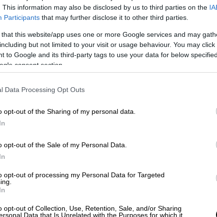
. This information may also be disclosed by us to third parties on the
IA
Participants
that may further disclose it to other third parties.
 that this website/app uses one or more Google services and may gath
including but not limited to your visit or usage behaviour. You may click 
 to Google and its third-party tags to use your data for below specifi
ogle consent section.
l Data Processing Opt Outs
 το ΕΘΝΟΣ στη Google
o opt-out of the Sharing of my personal data.
In
 ξημερώματα της Κυριακής έξω από το
o opt-out of the Sale of my Personal Data.
Θεσσαλονίκη
.
In
to opt-out of processing my Personal Data for Targeted
ing.
In
τα συγκρούστηκαν, με αποτέλεσμα να
Το
ΕΚΑΒ
Θεσσαλονίκης επιχείρησε στο
o opt-out of Collection, Use, Retention, Sale, and/or Sharing
ersonal Data that Is Unrelated with the Purposes for which it