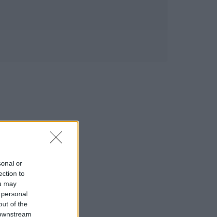
sonal or
ection to
ou may
 personal
out of the
 downstream