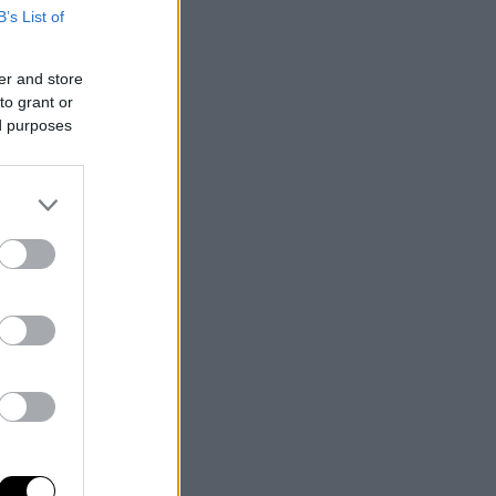
B’s List of
er and store
to grant or
ed purposes