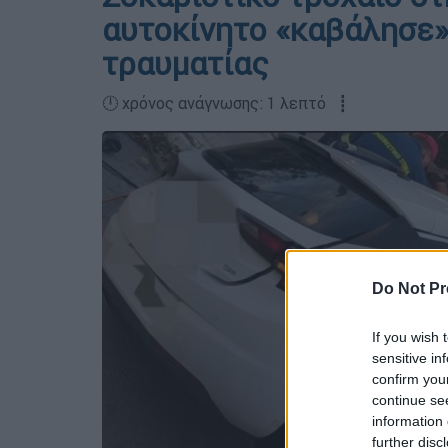
αυτοκίνητο «καβάλησε»
τραυματίας
🕛 χρόνος ανάγνωσης: 1 λεπτό ┋
Do Not Pr
If you wish 
sensitive in
confirm you
continue se
information 
further disc