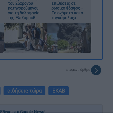
του 26χρονου
επιθέσεις σε
κατηγορούμενου
ρωσικό έδαφος -
για τη δολοφονία
Τα ονόματα και ο
της Ελίζαμπεθ
«εγκέφαλος»
επόμενο άρθρο
ειδήσεις τώρα
ΕΚΑΒ
Έθνος στο Google News!