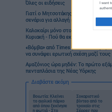
Όλες οι ειδήσεις
I want t
authenti
Γιατί ο Μητσοτάκης έκαψε το σενάριο
σενάρια για αλλαγή εκλογικού νόμου
Καλοκαίρι μόνο στο... ημερολόγιο: Φ
Κυριακή - Πού θα εκδηλωθούν βροχές
«Βόμβα» από Times για τον Μπόρις Τζ
να συνάψει ερωτική σχέση μαζί τους
Αμαζόνιος ώρα μηδέν: Το πρώτο εξά
πενταπλάσια της Νέας Υόρκης
Διαβάστε ακόμη
Βοιωτία: Κλείνει
Σοκαριστικό
το αιολικό πάρκο
βίντεο από το
από όπου ξεκίνησε
τροχαίο στις
η φωτιά - Στο
Σέρρες που