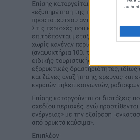
Επίσης καταργείται ο περιορισμός, οι
authenti
«εξυπηρέτηση της προστασίας και τη
προστατευτέου αντικειμένου».
Στις περιοχές που καθορίζονται ως
επιτρέπονται μεταξύ άλλων η εστίασ
χωρίς κανέναν περιορισμό καθώς κατ
(αναψυκτήρια 100. τ.μ., τουριστικά 
ειδικής τουριστικής υποδομής και λο
εξορυκτικές δραστηριότητες, ιδίως ο
και ζώνες αναζήτησης, έρευνας και 
κεραιών τηλεπικοινωνιών, ραδιοφων
Επίσης καταργούνται οι διατάξεις π
σχεδίου περιοχές, ενώ προστίθενται
ενέργειας» με την εξαίρεση «εγκατα
από ορυκτά καύσιμα».
Επιπλέον: