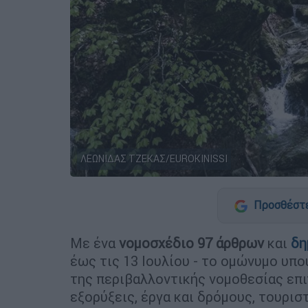
ΛΕΩΝΙΔΑΣ ΤΖΕΚΑΣ/EUROKINISSI
Προσθέστε
Με ένα
νομοσχέδιο 97 άρθρων
και
δη
έως τις 13 Ιουλίου - το ομώνυμο υπ
της περιβαλλοντικής νομοθεσίας επ
εξορύξεις, έργα και δρόμους, τουρισ