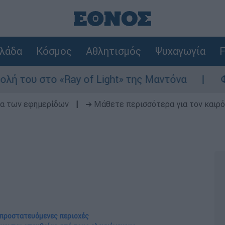
λάδα
Κόσμος
Αθλητισμός
Ψυχαγωγία
F
Ray of Light» της Μαντόνα
Φωτιά στη Βοιω
δα των εφημερίδων
|
➔ Μάθετε περισσότερα για τον καιρό
 προστατευόμενες περιοχές