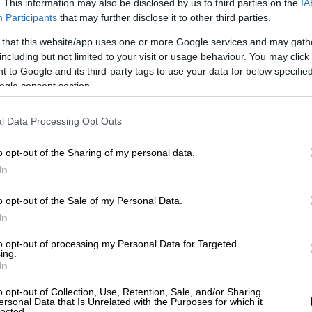
. This information may also be disclosed by us to third parties on the
IA
βόσκηση και η ερασιτεχνική αλιεία.
Participants
that may further disclose it to other third parties.
άσεις ύδρευσης, αποθήκευσης και
 that this website/app uses one or more Google services and may gath
including but not limited to your visit or usage behaviour. You may click 
ηλεπικοινωνιών, σταθμών μέτρησης
 to Google and its third-party tags to use your data for below specifi
αι μετεωρολογικών παραμέτρων, με τον
ogle consent section.
ς εγκαταστάσεις, υπέργειων ή υπόγειων.
l Data Processing Opt Outs
ήτων θα επιτρέπεται στις περιοχές που
ης Φύσης, στις οποίες δίνεται η
o opt-out of the Sharing of my personal data.
ριοτήτων, μεγαλύτερη δυνατότητα για
In
ά θα μπορούν να φιλοξενούν μεταξύ άλλων:
o opt-out of the Sale of my Personal Data.
κά μέτρα,
In
τάσεις ειδικής τουριστικής υποδομής και
to opt-out of processing my Personal Data for Targeted
ς ήπιας τουριστικής ανάπτυξης, εφόσον
ing.
περισσότερες μορφές θεματικού τουρισμού.
In
 ζώνη.
o opt-out of Collection, Use, Retention, Sale, and/or Sharing
 διενεργούνται υπόγεια υπό την
ersonal Data that Is Unrelated with the Purposes for which it
lected.