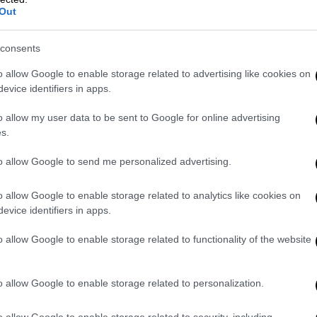
υπόγειας εκμετάλλευσης βρίσκεται εκτός
Out
ι ζώνης απολύτου προστασίας της φύσης.
εταφοράς, με εξειδίκευση ανά
consents
o allow Google to enable storage related to advertising like cookies on
ουμένης της αφαλάτωσης, εγκαταστάσεις
evice identifiers in apps.
τρικής ενέργειας και φυσικού αερίου,
ισης ηλεκτρικών οχημάτων, σταθμών
o allow my user data to be sent to Google for online advertising
s.
ης, θορύβου και μετεωρολογικών
πλισμό και συναφείς εγκαταστάσεις,
to allow Google to send me personalized advertising.
ών Ενέργειας (ΑΠΕ).
o allow Google to enable storage related to analytics like cookies on
ές.
evice identifiers in apps.
 θαλάσσιας αναψυχής.
o allow Google to enable storage related to functionality of the website
καταφύγια καθώς και δραστηριότητες τύπου
 σε σπήλαια, η κατάβαση ποταμού,
o allow Google to enable storage related to personalization.
 ή αιωροπτερισμός.
o allow Google to enable storage related to security, including