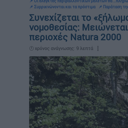
📌 Οι ελεγκτές περιβαλλοντικών μελετών θα ...πληρ
📌 Συρρικνώνονται και τα πρόστιμα
📌 Παράταση τη
Συνεχίζεται το «ξήλωμ
νομοθεσίας: Μειώνεται 
περιοχές Natura 2000
🕛 χρόνος ανάγνωσης: 9 λεπτά ┋