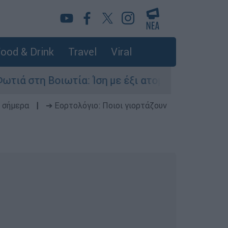
ood & Drink
Travel
Viral
τία: Ίση με έξι ατομικές βόμβες της Χιροσίμα 
 σήμερα
|
➔ Εορτολόγιο: Ποιοι γιορτάζουν