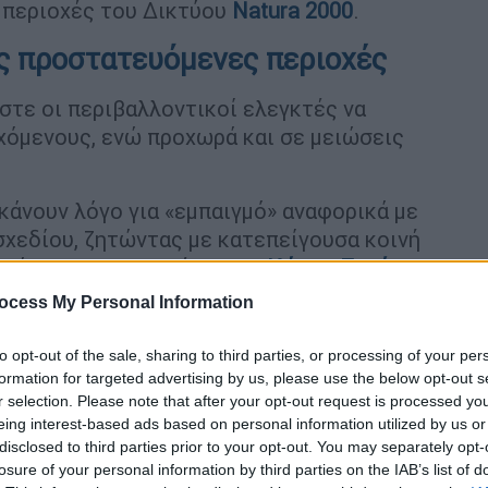
 περιοχές του Δικτύου
Νatura 2000
.
ς προστατευόμενες περιοχές
στε οι περιβαλλοντικοί ελεγκτές να
χόμενους, ενώ προχωρά και σε μειώσεις
κάνουν λόγο για «εμπαιγμό» αναφορικά με
οσχεδίου, ζητώντας με κατεπείγουσα κοινή
ιβάλλοντος και Ενέργειας,
Κώστα Σκρέκα
ευσης.
ocess My Personal Information
ινόμενου σχεδίου νόμου που αφορούν τις
to opt-out of the sale, sharing to third parties, or processing of your per
νες προστατευόμενων περιοχών του
formation for targeted advertising by us, please use the below opt-out s
 που καθορίζονται ως Ζώνες Απόλυτης
r selection. Please note that after your opt-out request is processed y
πυρήνα των προστατευόμενων περιοχών, θα
eing interest-based ads based on personal information utilized by us or
disclosed to third parties prior to your opt-out. You may separately opt-
κίνησης μηχανοκίνητων οχημάτων, οδοί
losure of your personal information by third parties on the IAB’s list of
ηλατόδρομοι, πλατείες, μονοπάτια και