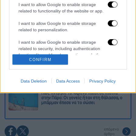
I want to allow Google to enable storage
Διαβάστε ακόμη
related to functionality of the website or app.
Συνελήφθησαν δύο μέλη μαφίας στο
Παλαιό Φάληρο - Οι εκβιασμοί, οι
I want to allow Google to enable storage
ξυλοδαρμοί και τα προσωνύμια «πίτμπουλ»
related to personalization.
και «μπουλντόγκ»
I want to allow Google to enable storage
Βίντεο-σοκ από το μακελειό σε σχολείο
στην Ταϊλάνδη: Η στιγμή που ο 14χρονος
related to security, including authentication
ανοίγει πυρ - Στους 9 ανέβηκαν οι νεκροί
functionality and fraud prevention, and other
CONFIRM
user protection.
Νέα αποχώρηση από το κόμμα Καρυστιανού:
Καταγγελίες Μπρουτζάκη για «αυθαιρεσία,
φίμωση και δολοφονία χαρακτήρων»
Data Deletion
Data Access
Privacy Policy
Πώς πνίγηκε το 4χρονο παιδί σε πισίνα
στην Πάρο: Οι γονείς ήταν στη θάλασσα, ο
μπάρμαν έπεσε να το σώσει
επόμενο
άρθρο