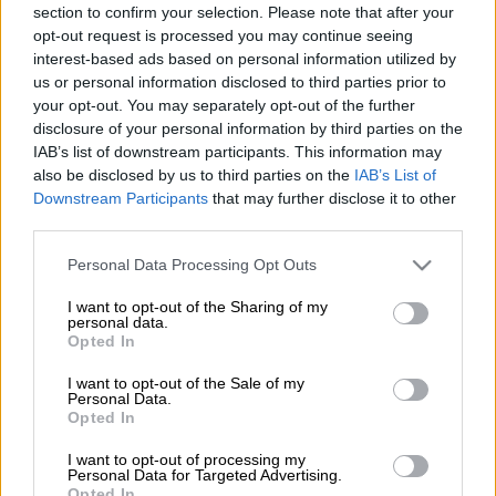
section to confirm your selection. Please note that after your
opt-out request is processed you may continue seeing
Προσθέστε το ΕΘΝΟΣ στη Google
interest-based ads based on personal information utilized by
us or personal information disclosed to third parties prior to
Τραγωδία στην
Παλλήνη
καθώς άνδρας 84
your opt-out. You may separately opt-out of the further
disclosure of your personal information by third parties on the
ετών αυτοκτόνησε όταν οι
φλόγες
έκαψαν
IAB’s list of downstream participants. This information may
το σπίτι του. Σύμφωνα με όσα μετέδωσε το
also be disclosed by us to third parties on the
IAB’s List of
OPEN ήταν η τέταρτη φορά που το σπίτι του
Downstream Participants
that may further disclose it to other
συγκεκριμένου άνδρα είχε καεί, γεγονός που
third parties.
δεν άντεξε ο 80χρονος και έθεσε τέρμα στη
Please note that this website/app uses one or more Google
Personal Data Processing Opt Outs
ζωή του.
services and may gather and store information including but
not limited to your visit or usage behaviour. You may click to
I want to opt-out of the Sharing of my
Σύμφωνα με πληροφορίες από την
ΕΛΑΣ
, το
personal data.
grant or deny consent to Google and its third-party tags to
Opted In
κέντρο της
Αμεσης
Δράσης
ενημερώθηκε
use your data for below specified purposes in below Google
consent section.
στις
07:10
για πυροβολισμό σε
σπίτι
.
I want to opt-out of the Sale of my
Personal Data.
Αστυνομικοί που έσπευσαν στο σημείο
Opted In
εντόπισαν τον ηλικιωμένο νεκρό και ένα
I want to opt-out of processing my
περίστροφο δίπλα του, μέσα σε μια λίμνη
Personal Data for Targeted Advertising.
Opted In