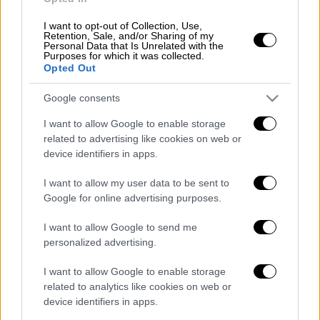
αίματος, στην αυλή
του
σπιτιού.
I want to opt-out of Collection, Use,
ΕΙΔΗΣΕΙΣ
Retention, Sale, and/or Sharing of my
Personal Data that Is Unrelated with the
Purposes for which it was collected.
Φωτιά - Δραματική κατάσταση στην
Opted Out
Αττική: Καίγονται σπίτια - Αναφορές για
διαρροή φυσικού αερίου στην Παλλήνη
Google consents
Κόκκινα δάνεια: Ποιους στόχους
I want to allow Google to enable storage
κυνηγούν τράπεζες και servicers -
related to advertising like cookies on web or
Χωλαίνουν οι ρυθμίσεις
device identifiers in apps.
Η κατάκτηση της Σελήνης: 5 πράγματα
I want to allow my user data to be sent to
που δεν γνωρίζαμε – Τι μύριζε το
Google for online advertising purposes.
φεγγάρι, πώς ακτιβιστές έγιναν VIP και
πώς νικήθηκαν τα βακτήρια
I want to allow Google to send me
personalized advertising.
Το σκηνικό ρευστότητας ανησυχεί την
κυβέρνηση: Οι φωτιές, ο αντίκτυπος της
I want to allow Google to enable storage
υπόθεσης Λιγνάδη και το ενεργειακό
related to analytics like cookies on web or
«θρίλερ»
device identifiers in apps.