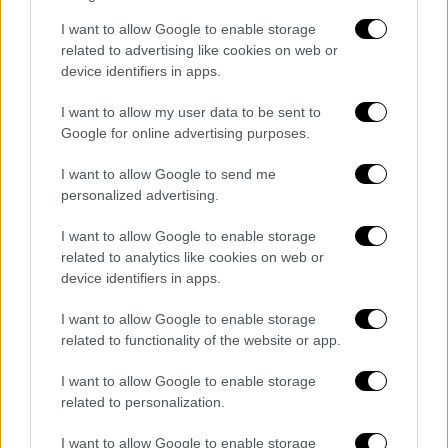
που έκανε δρομολόγιο από τους Παξούς
I want to allow Google to enable storage
εκείνη
την ώρα. Ωστόσο, όταν την ανέβασαν
related to advertising like cookies on web or
στο σκάφος η κοπέλα δεν είχε τις αισθήσεις
device identifiers in apps.
της. Στο λιμάνι των Συβότων ανέμενε
ασθενοφόρο και εκεί διαπιστώθηκε ο
I want to allow my user data to be sent to
Google for online advertising purposes.
θάνατός
της.
I want to allow Google to send me
Ο χειριστής της βάρκας βρέθηκε ουσιαστικά
personalized advertising.
ναυαγός ανάμεσα στα κύματα. Έγινε
αντιληπτός από ιδιωτικό σκάφος οι
I want to allow Google to enable storage
related to analytics like cookies on web or
άνθρωποι του οποίου κατάφεραν να τον
device identifiers in apps.
βγάλουν από την θάλασσα και να του
προσφέρουν τις πρώτες βοήθειες.
I want to allow Google to enable storage
related to functionality of the website or app.
ΟΛΕΣ ΟΙ ΕΙΔΗΣΕΙΣ
I want to allow Google to enable storage
Υπόθεση παρακολουθήσεων: 10
related to personalization.
ερωτήματα που πρέπει να απαντηθούν -
I want to allow Google to enable storage