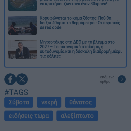
να κρατήσει ζωντανό έναν 30χρονο!
Κορυφώνεται το κύμα ζέστης: Πού θα
δείξει 40αρια το θερμόμετρο - Οι περιοχές
σε red code
Μητσοτάκης στη ΔΕΘ με το βλέμμα στο
2027 – Το οικονομικό στοίχημα, η
αυτοδυναμία και η δύσκολη διαδρομή μέχρι
τις κάλπες
επόμενο
άρθρο
#TAGS
Σύβοτα
νεκρή
θάνατος
ειδήσεις τώρα
αλεξίπτωτο