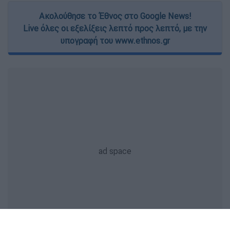
Ακολούθησε το Έθνος στο Google News!
Live όλες οι εξελίξεις λεπτό προς λεπτό, με την
υπογραφή του www.ethnos.gr