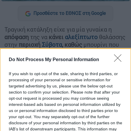
Προσθέστε το ΕΘΝΟΣ στη Google
Τραγική κατάληξη είχε για μία γυναίκα η
απόφαση
της να
κάνει
αλεξίπτωτο
θαλάσσης
στην
περιοχή
Σύβοτα
, καθώς
μπουρίνι που
ξέσπασε στην περιοχή έσπασε τον ιμάντα
που
κρατούσε
η κοπέλα με αποτέλεσμα
Do Not Process My Personal Information
εκείνη να πέσει στο νερό και
να χάσει τη
ζωή της
.
If you wish to opt-out of the sale, sharing to third parties, or
processing of your personal or sensitive information for
Πρόκειται για γυναίκα, ηλικίας
περίπου
60
targeted advertising by us, please use the below opt-out
section to confirm your selection. Please note that after your
ετών
η οποία έκανε
θαλάσσιο
opt-out request is processed you may continue seeing
αλεξίπτωτο
την ώρα που είχε ξεσπάσει η
interest-based ads based on personal information utilized by
καταιγίδα και οι ισχυροί άνεμοι. Ξαφνικά το
us or personal information disclosed to third parties prior to
σχοινί το οποίο κρατούσε το αλεξίπτωτο
your opt-out. You may separately opt-out of the further
disclosure of your personal information by third parties on the
δεμένο στη βάρκα κόπηκε και η γυναίκα
IAB’s list of downstream participants. This information may