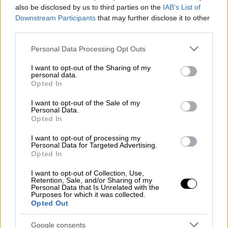
κατέληξε από ύψος στη θάλασσα.
also be disclosed by us to third parties on the
IAB’s List of
Downstream Participants
that may further disclose it to other
third parties.
Please note that this website/app uses one or more Google
Personal Data Processing Opt Outs
services and may gather and store information including but
not limited to your visit or usage behaviour. You may click to
I want to opt-out of the Sharing of my
personal data.
grant or deny consent to Google and its third-party tags to
Opted In
use your data for below specified purposes in below Google
consent section.
I want to opt-out of the Sale of my
Personal Data.
Opted In
I want to opt-out of processing my
Personal Data for Targeted Advertising.
Opted In
Σύβοτα
I want to opt-out of Collection, Use,
Σύμφωνα με το
epiruspost.gr
τη γυναίκα με
Retention, Sale, and/or Sharing of my
Personal Data that Is Unrelated with the
καταγωγή από τη Θράκη, που σύμφωνα με τις
Purposes for which it was collected.
Opted Out
πρώτες πληροφορίες έκανε διακοπές στην
περιοχή, περισυνέλλεξε το πλοίο «δελφίνι»
Google consents