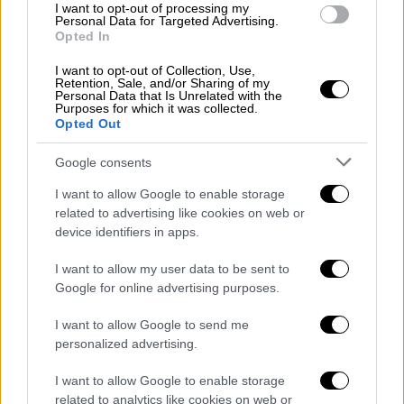
I want to opt-out of processing my
Personal Data for Targeted Advertising.
Opted In
I want to opt-out of Collection, Use,
Retention, Sale, and/or Sharing of my
Personal Data that Is Unrelated with the
Purposes for which it was collected.
Opted Out
Ο Γιάννης Καλογεράτος ετοιμάζει τον αετό του
Google consents
«Τα παιδιά έχουν αναλάβει την επιχείρηση
I want to allow Google to enable storage
αλλά κάνουν και αυτοί κάιτ όπως και τα έξι
related to advertising like cookies on web or
μου εγγόνια. Ο μεγαλύτερος εγγονός μου
device identifiers in apps.
είναι 19 ετών. Ο μικρότερος είναι 6 ετών και
αυτές τις ημέρες του κάνω μαθήματα σερφ
I want to allow my user data to be sent to
Google for online advertising purposes.
και κάνουμε μαζί
. Όλα μου τα εγγόνια έχουν
μάθει και κάνουν σερφ και κάιτ και χαίρομαι
I want to allow Google to send me
πολύ για αυτό».
personalized advertising.
I want to allow Google to enable storage
related to analytics like cookies on web or