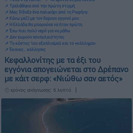
📌 Τρελάθηκα από την πρώτη στιγμή
📌 Μας δίδαξε ένα παλικάρι από τη Ραφήνα
📌 Κάνω μαζί με τον 6χρονο εγγονό μου
📌 Η Ελλάδα θα μπορούσε να ήταν πρώτη
📌 Έχω πιει πολύ νερό για να μάθω
📌 Δεν χωρούν επιπολαιότητες
📌 Το κόστος του εξοπλισμού και το «κόλλημα»
📌 Έκανες... κόλλησες
Κεφαλλονίτης με τα έξι του
εγγόνια απογειώνεται στο Δρέπανο
με κάιτ σερφ: «Νιώθω σαν αετός»
🕛 χρόνος ανάγνωσης: 6 λεπτά ┋