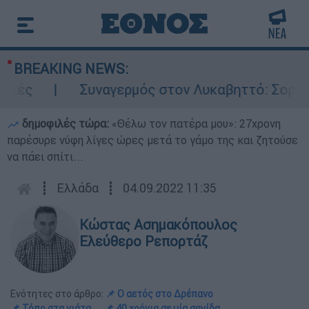
BREAKING NEWS:
γερμός στον Λυκαβηττό: Σορός σε προχωρημένη
δημοφιλές τώρα:
«Θέλω τον πατέρα μου»: 27χρονη
παρέσυρε νύφη λίγες ώρες μετά το γάμο της και ζητούσε
να πάει σπίτι...
┋
Ελλάδα
┋
04.09.2022 11:35
Κώστας Ασημακόπουλος
Ελεύθερο Ρεπορτάζ
Ενότητες στο άρθρο:
📌 Ο αετός στο Δρέπανο
📌 Τόπο στα νιάτα...
📌 40 χρόνια σε μία σανίδα