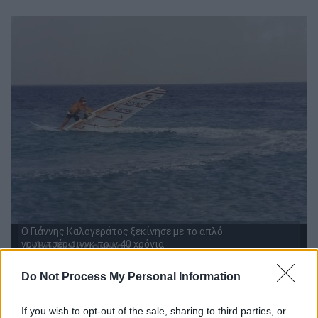
Ο Γιάννης Καλογεράτος ξεκίνησε με το απλό
γουιντσέρφινγκ πριν 40 χρόνια
Do Not Process My Personal Information
Κάνω μαζί με τον 6χρονο εγγονό μου
Συνταξιούχος αλουμινάς ο κυρ Γιάννης έχει
If you wish to opt-out of the sale, sharing to third parties, or