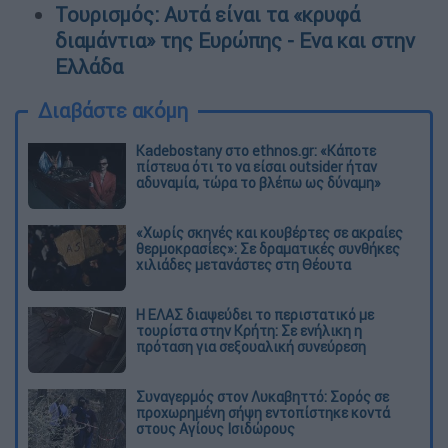
Τουρισμός: Αυτά είναι τα «κρυφά
διαμάντια» της Ευρώπης - Ενα και στην
Ελλάδα
Διαβάστε ακόμη
Kadebostany στο ethnos.gr: «Κάποτε
πίστευα ότι το να είσαι outsider ήταν
αδυναμία, τώρα το βλέπω ως δύναμη»
«Χωρίς σκηνές και κουβέρτες σε ακραίες
θερμοκρασίες»: Σε δραματικές συνθήκες
χιλιάδες μετανάστες στη Θέουτα
Η ΕΛΑΣ διαψεύδει το περιστατικό με
τουρίστα στην Κρήτη: Σε ενήλικη η
πρόταση για σεξουαλική συνεύρεση
Συναγερμός στον Λυκαβηττό: Σορός σε
προχωρημένη σήψη εντοπίστηκε κοντά
στους Αγίους Ισιδώρους