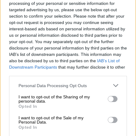
processing of your personal or sensitive information for
παραδώσει την επιχείρηση
στα δύο παιδιά
targeted advertising by us, please use the below opt-out
του 48 και 47 ετών
και καθημερινά
section to confirm your selection. Please note that after your
απολαμβάνει το αγαπημένο του άθλημα.
opt-out request is processed you may continue seeing
«Κάθε μέρα
πηγαινοερχόμαστε
interest-based ads based on personal information utilized by
us or personal information disclosed to third parties prior to
οικογενειακώς από την Πάτρα στο Δρέπανο
your opt-out. You may separately opt-out of the further
κάνοντας συνολικά 52 χιλιόμετρα»
.
disclosure of your personal information by third parties on the
IAB’s list of downstream participants. This information may
also be disclosed by us to third parties on the
IAB’s List of
Downstream Participants
that may further disclose it to other
third parties.
Please note that this website/app uses one or more Google
Personal Data Processing Opt Outs
services and may gather and store information including but
not limited to your visit or usage behaviour. You may click to
I want to opt-out of the Sharing of my
personal data.
grant or deny consent to Google and its third-party tags to
Opted In
use your data for below specified purposes in below Google
consent section.
I want to opt-out of the Sale of my
Personal Data.
Opted In