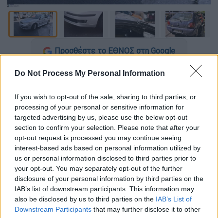
Προσθέστε το ΕΘΝΟΣ στη Google
Do Not Process My Personal Information
Εντατικά συνεχίζονται οι έρευνες
για τους
πυροβολισμούς στα
Πετράλωνα
, όπου
έχασε
If you wish to opt-out of the sale, sharing to third parties, or
τη ζωή του ένας άνδρας
. Νέα στοιχεία στο
processing of your personal or sensitive information for
«φως», ενώ οι
δράστες
είναι
άφαντοι
.
targeted advertising by us, please use the below opt-out
section to confirm your selection. Please note that after your
Ειδικότερα, σύμφωνα με πληροφορίες, οι
opt-out request is processed you may continue seeing
αστυνομικοί εντόπισαν δίπλα στο θύμα ένα
interest-based ads based on personal information utilized by
us or personal information disclosed to third parties prior to
κινητό τηλέφωνο
και το ποσό των
5.000
your opt-out. You may separately opt-out of the further
ευρώ
. Μάλιστα, υπενθυμίζεται ότι
στο
disclosure of your personal information by third parties on the
σημείο βρέθηκαν και 14 κάλυκες
.
IAB’s list of downstream participants. This information may
also be disclosed by us to third parties on the
IAB’s List of
Παράλληλα, γίνεται γνωστό πως ο άνδρας
Downstream Participants
that may further disclose it to other