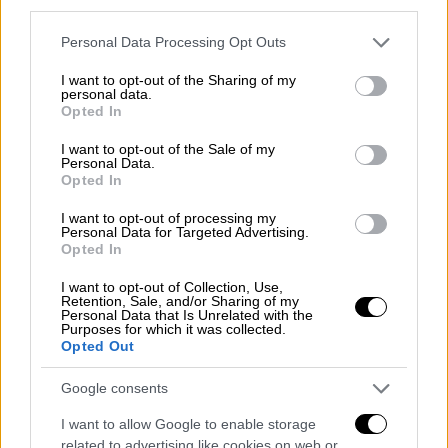
που έπεσε νεκρός, δεν φορούσε
μπλούζα
.
third parties.
Please note that this website/app uses one or more Google
Personal Data Processing Opt Outs
services and may gather and store information including but
not limited to your visit or usage behaviour. You may click to
I want to opt-out of the Sharing of my
personal data.
grant or deny consent to Google and its third-party tags to
Opted In
use your data for below specified purposes in below Google
consent section.
I want to opt-out of the Sale of my
video
Personal Data.
Opted In
I want to opt-out of processing my
Personal Data for Targeted Advertising.
Opted In
I want to opt-out of Collection, Use,
Retention, Sale, and/or Sharing of my
Την ίδια ώρα, δεν είναι προς το παρόν
Personal Data that Is Unrelated with the
Purposes for which it was collected.
ξεκάθαρο
πόσοι ήταν
οι δράστες, ενώ δεν
Opted Out
αποκλείεται το
όπλο
που χρησιμοποίησαν να
ήταν
καλάσνικοφ
.
Google consents
Οι αστυνομικές Αρχές «χτενίζουν» πλέον την
I want to allow Google to enable storage
related to advertising like cookies on web or