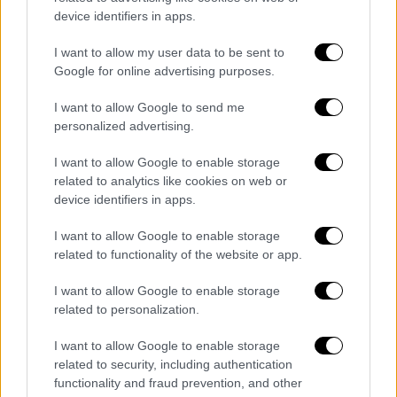
περιοχή και έχουν εξαπολύσει
device identifiers in apps.
ανθρωποκυνηγητό για τους δράστες
.
I want to allow my user data to be sent to
ΟΛΕΣ ΟΙ ΕΙΔΗΣΕΙΣ
Google for online advertising purposes.
Καταστροφική η στάση της Ρωσίας στην
I want to allow Google to send me
ενεργειακή μάχη: Νέο ράλι τιμών και
personalized advertising.
προειδοποίηση Ζελένσκι - Πώς
I want to allow Google to enable storage
«αμύνονται» οι ευρωπαϊκές κυβερνήσεις
related to analytics like cookies on web or
Σχολεία: Φόβος για «παγωμένες»
device identifiers in apps.
αίθουσες, κορονοϊό και καθαριότητα - Τι
I want to allow Google to enable storage
πρέπει να γνωρίζουν γονείς και
related to functionality of the website or app.
καθηγητές για τις αλλαγές
Το γαϊδουράκι της Ζίτσας ρίχνει φως
I want to allow Google to enable storage
στους νόμους που δεν εφαρμόστηκαν
related to personalization.
ποτέ - Δεκάδες ιπποειδή… στα αζήτητα
I want to allow Google to enable storage
Πελώνη: Οι ελληνικές προτάσεις για την
related to security, including authentication
ενεργειακή κρίση εξετάζονται από την
functionality and fraud prevention, and other